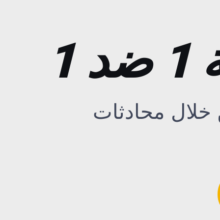
1
 خلال محادثات