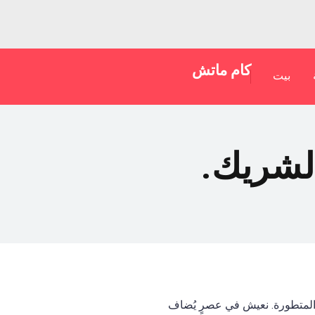
كام ماتش
بيت
الشريك.
 المتطورة. نعيش في عصرٍ يُضاف