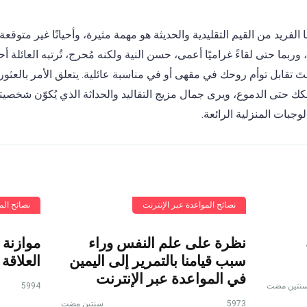
لفريد من القيم التقليدية والحديثة هو مهمة مثيرة، وأحيانًا غير متوقعة
 وربما حتى لقاءً غراميًا أعمى، حسن النية ولكنه مُحرج، تُرتبه العائلة أ
َ تقابل توأم روحك في مقهى أو في مناسبة عائلية. يتعلق الأمر بالعث
 حتى الدموع، ويرى جمال مزيج التقاليد والحداثة الذي يُكوّن شخصيتك
جبات المنزلية الرائعة.
نصائح المواعدة عبر الإنترنت
نصائح الم
نظرة على علم النفس وراء
موازنة 
سبب قيامنا بالتمرير إلى اليمين
العلاقة
في المواعدة عبر الإنترنت
نتين مضت
5994
5973
سنتين مضت