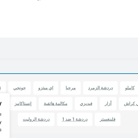
كاملو
دردشة الزمرد
مرحبا
اي ميتزو
جونجي
ق
y
ي كراش
أزار
فيديزي
مكالمة هاتفية
إنستاكامز
أ
e
فلينغستر
دردشة 1 ضد 1
دردشة الروليت
y
.