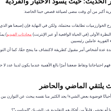
الحديث: حيث يسود الاختيار والفردية
نا حرية أكبر من أي وقت مضى لصياغة قصص حبنا الخاصة:
ح الخوارزميات تطابقات محتملة، ولكن في النهاية فإن إصبعنا هو الذي 
ظرة الأولى (في الحياة الواقعية أو عبر الإنترنت)
محادثات الفيديو
) يمك
 الفورية عاملين رئيسيين.
ة عدة أشخاص أمر مقبول كطريقة لاكتشاف ما ينجح حقًا، كما أن التو
هم احتياجاتنا ونقاط ضعفنا أمرًا بالغ الأهمية عندما يكون لدينا عدد لا
يث يلتقي الماضي والحاضر
أحيانًا فوضوية بعض الشيء! يجد الكثير منا نفسه يبحث عن التوازن بين ال
 أم نخشى قليلاً من أفكارهم التقليدية عن الشريك "المناسب"؟