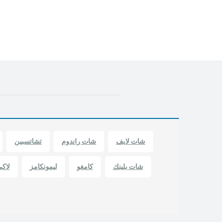
شات لايف
شات راندوم
تشاتسبين
شات بلينك
كامغو
ليمونكامز
لاك