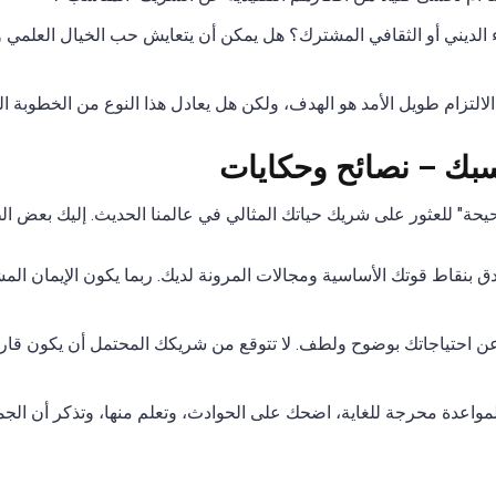
اء الديني أو الثقافي المشترك؟ هل يمكن أن يتعايش حب الخيال العلمي و
لالتزام طويل الأمد هو الهدف، ولكن هل يعادل هذا النوع من الخطوبة الت
بك – نصائح وحكايات
يحة" للعثور على شريك حياتك المثالي في عالمنا الحديث. إليك بعض ا
بنقاط قوتك الأساسية ومجالات المرونة لديك. ربما يكون الإيمان الم
عن احتياجاتك بوضوح ولطف. لا تتوقع من شريكك المحتمل أن يكون قارئ
واعدة محرجة للغاية، اضحك على الحوادث، وتعلم منها، وتذكر أن الجمي