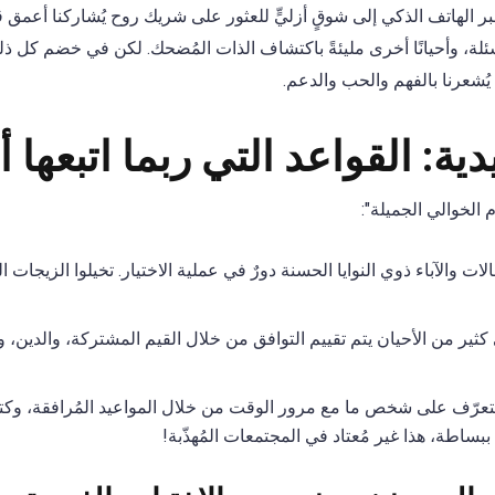
الهاتف الذكي إلى شوقٍ أزليٍّ للعثور على شريك روح يُشاركنا أعمق قيم
الأسئلة، وأحيانًا أخرى مليئةً باكتشاف الذات المُضحك. لكن في خضم كل ذلك
ُشعرنا بالفهم والحب والدعم.
ية: القواعد التي ربما اتبعها أ
 الخوالي الجميلة":
الات والآباء ذوي النوايا الحسنة دورٌ في عملية الاختيار. تخيلوا الزيجات 
ثير من الأحيان يتم تقييم التوافق من خلال القيم المشتركة، والدين، وال
تعرّف على شخص ما مع مرور الوقت من خلال المواعيد المُرافقة، وك
ن؟ ببساطة، هذا غير مُعتاد في المجتمعات المُهذّبة!