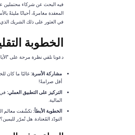
فيه البحث عن شركاء محتملين عبر 
المعقدة مغامرةً، أحيانًا مليئةً ب
في العثور على ذلك الشريك الذي ي
الخطوبة التقليد
دعونا نلقي نظرة مرحة على "الأيام
مشاركة الأسرة:
غالبًا ما كان للخ
أقل صرامةً!
التركيز على التطبيق العملي:
في ك
المالية.
الخطوبة الأبطأ:
تكشّفت معالم ال
التودّد المُعتادة. هل تُمرّر لليمي