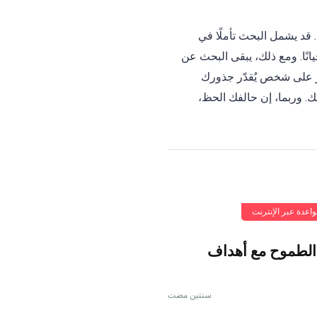
. قد يشمل البحث تأملًا في
حيانًا. ومع ذلك، يبقى البحث عن
ور على شخص يُقدّر جذورك
. وربما، إن حالفك الحظ،
واعدة عبر الإنترنت
الطموح مع أهداف
سنتين مضت