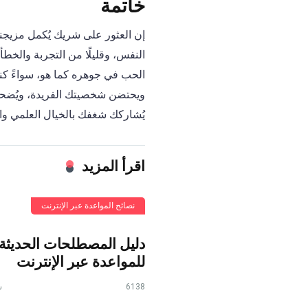
خاتمة
إن العثور على شريك يُكمل مزيجنا ا
النفس، وقليلًا من التجربة والخطأ،
الحب في جوهره كما هو، سواءً كنت
ويحتضن شخصيتك الفريدة، ويُضحكك
يُشاركك شغفك بالخيال العلمي والو
اقرأ المزيد
نصائح المواعدة عبر الإنترنت
دليل المصطلحات الحديثة
للمواعدة عبر الإنترنت
6138
س