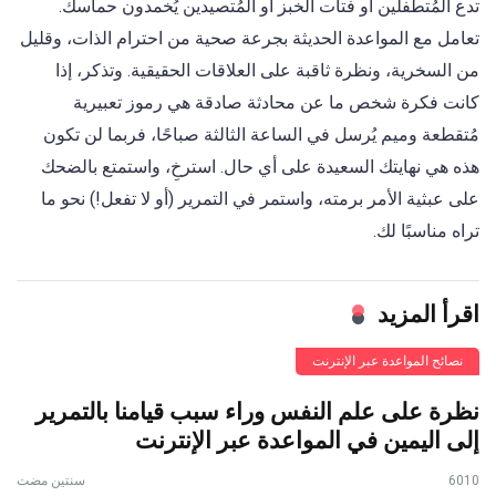
تدع المُتطفلين أو فتات الخبز أو المُتصيدين يُخمدون حماسك.
تعامل مع المواعدة الحديثة بجرعة صحية من احترام الذات، وقليل
من السخرية، ونظرة ثاقبة على العلاقات الحقيقية. وتذكر، إذا
كانت فكرة شخص ما عن محادثة صادقة هي رموز تعبيرية
مُتقطعة وميم يُرسل في الساعة الثالثة صباحًا، فربما لن تكون
هذه هي نهايتك السعيدة على أي حال. استرخِ، واستمتع بالضحك
على عبثية الأمر برمته، واستمر في التمرير (أو لا تفعل!) نحو ما
تراه مناسبًا لك.
اقرأ المزيد
نصائح المواعدة عبر الإنترنت
نظرة على علم النفس وراء سبب قيامنا بالتمرير
إلى اليمين في المواعدة عبر الإنترنت
6010
سنتين مضت