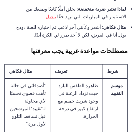
لماذا تعتبر ضربة منخفضة:
يخلق أملًا كاذبًا ويمنعك من
الاستثمار في المباريات التي تريد حقًا
يتصل
.
مثال فكاهي:
أشعر وكأنني آخر لاعب تم اختياره للعبة دودج
بول. أنا في الفريق، لكن لا أحد يمرر لي الكرة أبدًا.
مصطلحات مواعدة غريبة يجب معرفتها
شرط
تعريف
مثال فكاهي
موسم
ظاهرة الطقس البارد
"أصدقائي في حالة
التقييد
حيث تزداد الرغبة في
تأهب قصوى تحسبًا
وجود شريك حميم مع
لأي محاولة
ارتفاع كبير في درجة
لـ"تقييد" المرشحين
الحرارة.
قبل تساقط الثلوج
لأول مرة."