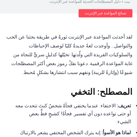
بيت
»
دليل المصطلحات الحديثة للمواعدة عبر الإنترنت
نصائح المواعدة عبر الإنترنت
لقد أحدثت المواعدة عبر الإنترنت ثورةً في طريقة بحثنا عن الحب
والتواصل... وأوجدت لغةً جديدةً كليًا لوصف الإحباطات
والسلوكيات الفريدة التي ولّدتها. تخيّلها كدليلٍ سريٍّ للنجاة من
غابة المواعدة الرقمية. دعونا نفكّ رموز بعض أكثر المصطلحات
شيوعًا (وإثارةً للريبة) ونفهم سبب انتشارها بشكلٍ مُحبط.
المصطلح: التخفي
تعريف:
الاختفاء. عندما يختفي فجأةً شخصٌ كنتَ تتحدث معه
أو حتى تواعده دون أي تفسير. فجأةً! كشبحٍ فظٍّ بعض
الشيء.
لماذا هو الأسوأ:
إنه يترك الشخص المختفي يشعر بالارتباك