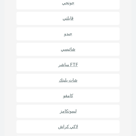
جونجي
قابلني
جيدو
شاتيسي
FTF مباشر
شات بلينك
كامغو
ليمونكامز
لاكي كراش