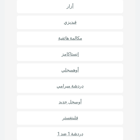
أزار
فيديزي
مكالمة هاتفية
إنستاكامز
أوهميجلي
دردشة ميرامي
أوميجل جديد
فلينغستر
دردشة 1 ضد 1