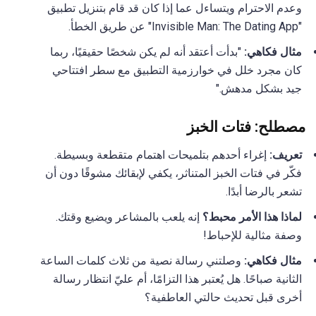
وعدم الاحترام ويتساءل عما إذا كان قد قام بتنزيل تطبيق
"Invisible Man: The Dating App" عن طريق الخطأ.
مثال فكاهي:
"بدأت أعتقد أنه لم يكن شخصًا حقيقيًا، ربما
كان مجرد خلل في خوارزمية التطبيق مع سطر افتتاحي
جيد بشكل مدهش."
مصطلح: فتات الخبز
تعريف:
إغراء أحدهم بتلميحات اهتمام متقطعة وبسيطة.
فكّر في فتات الخبز المتناثر، يكفي لإبقائك مشوقًا دون أن
تشعر بالرضا أبدًا.
لماذا هذا الأمر محبط؟
إنه يلعب بالمشاعر ويضيع وقتك.
وصفة مثالية للإحباط!
مثال فكاهي:
وصلتني رسالة نصية من ثلاث كلمات الساعة
الثانية صباحًا. هل يُعتبر هذا التزامًا، أم عليّ انتظار رسالة
أخرى قبل تحديث حالتي العاطفية؟