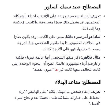
المصطلح: صيد سمك السلور
تعريف:
إنشاء شخصية مزيفة على الإنترنت لخداع الشركاء
المحتملين. قد يشمل ذلك صورًا مسروقة، وأكاذيب مُحكمة،
وما إلى ذلك.
لماذا هو أمر سيء دائمًا:
مبني على الكذب، وقد يكون ضارًا
في الحالات القصوى. إذا بدا ملفهم الشخصي جيدًا لدرجة
يصعب تصديقها، فهو على الأرجح كذلك.
مثال فكاهي:
ذكر ملفها الشخصي أنها عالمة فيزياء فلكية
وعارضة أزياء مشهورة عالميًا. اتضح أن النجوم الوحيدة التي
كانت تتحالف معها كانت في
ها
"عيون القطة."
المصطلح: مقاعد البدلاء
تعريف:
إبقاء شخص ما مهتمًا، لكنّه "على الهامش". يُريد
الحفاظ على خياراته بينما يُماطلك، تحسبًا لعدم نجاح شيء
"أفضل".