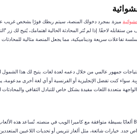
شوائية
وائية
ميزة. بمجرد دخولك المنصة، سيتم ربطك فورًا بشخص غريب عبر
 من ستقابله لاحقًا. إذا لم تُثر المحادثة الحالية اهتمامك، يُتيح لك زر "ا
سة تفاعلات سريعة وديناميكية، مما يجعل المنصة مثالية للمحادثات ال
 Bazoocam لتلبية احتياجات جمهور عالمي من خلال دعمه لعدة لغات. يتيح لك هذا
ية. سواء كنت تفضل الإنجليزية أو الفرنسية أو أي لغة أخرى مدعومة، 
الواجهة متعددة اللغات مفيدة بشكل خاص للتبادل الثقافي والمحادثات ا
لمزيد من المتعة، يُدمج Bazoocam ألعابًا بسيطة متوافقة مع كاميرا الويب في منصته. تُساع
ص جدد. خيارات شائعة، مثل ألغاز تتريس أو تحديات اللاعبين المتعددين