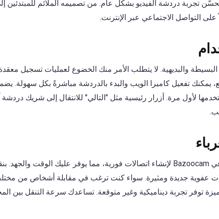
باب عديدة تُحسّن تجربة دردشة الفيديو بشكل عام. من تصميمه الملائم للمبتدئين إ
ً على التواصل الاجتماعي عبر الإنترنت.
دام
زايا Bazoocam واجهته البسيطة والبديهية. لا يتطلب الأمر منك الخضوع لعمليات تسجيل م
ع، يمكنك تفعيل كاميرا الويب والبدء بالدردشة مباشرةً بكل سهولة. يضم
مها لأول مرة. أزرار رئيسية مثل "التالي" للانتقال إلى شريك دردشة 
ب.
باء
صُممت ميزة الاقتران العشوائي في Bazoocam لإنشاء اتصالات فورية، مما يوفر عليك ال
 عفوية جديدة ومثيرة. سواء كنت ترغب في مقابلة أشخاص من مختلف أن
ميزة توفر تجربة ديناميكية وغير متوقعة. تساعدك سرعة التنقل بين ا