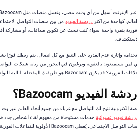
عالم. كواحدة من أكثر
دردشة الفيديو
فورية بنقرة واحدة. سواء كنت تبحث عن تكوين صداقات، أو مشاركة أف
للاستكشاف.
B هو سهولة استخدامه وإثارة عدم القدرة على التنبؤ. مع كل اتصال، يتم ربطك فورً
لي لمن يستمتعون بالعفوية ويرغبون في التحرر من رتابة شبكات التواصل 
Bazooc هو طريقتك المفضلة التالية للتواصل.
الفيديو Bazoocam؟
ردشة فيديو عشوائية
خدمات مستوحاة من مفهوم لقاء أشخاص جدد في 
تطبيقات المراسلة التقليدية أو منصات التواصل الاجتماعي، يُع