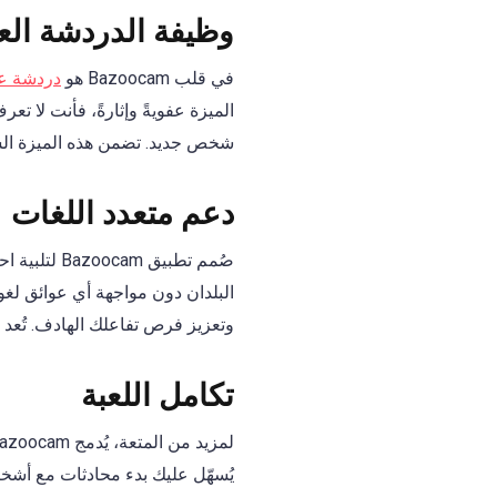
وظيفة الدردشة الع
في قلب Bazoocam هو
دردشة عش
الميزة عفويةً وإثارةً، فأنت لا تعرف
شخص جديد. تضمن هذه الميزة السل
دعم متعدد اللغات
صُمم تطبيق
البلدان دون مواجهة أي عوائق لغو
وتعزيز فرص تفاعلك الهادف. تُعد 
تكامل اللعبة
يُسهّل عليك بدء محادثات مع أشخا