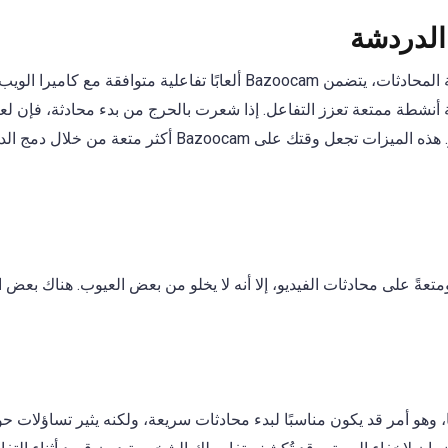
 الدردشة
لكسر الجمود والحفاظ على حيوية المحادثات، يتضمن Bazoocam ألعابًا تفاع
ة أنشطة ممتعة تعزز التفاعل. إذا شعرت بالحرج من بدء محادثة، فإن 
الدردشة قد يُخفف من حدة التوتر. هذه الميزات تجعل وقتك على
ضفي عفويةً ومتعةً على محادثات الفيديو، إلا أنه لا يخلو من بعض العيوب. هناك 
سجيلًا بسيطًا، وهو أمر قد يكون مناسبًا لبدء محادثات سريعة، ولكنه يثير تساؤل