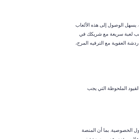
لية متوافقة مع كاميرا الويب. يسهل الوصول إلى هذه الألعاب
لعب لعبة سريعة مع شريكك في
 Bazoocam أكثر متعة من خلال دمج الدردشة العفوية مع الترفيه المرح،
بعض القيود الملحوظة التي يجب
ات حول الخصوصية. بما أن المنصة