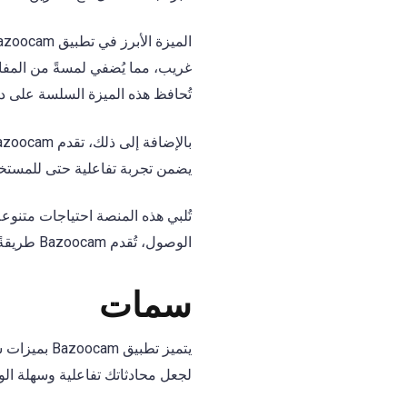
غريب، مما يُضفي لمسةً من المفاجأة
تُحافظ هذه الميزة السلسة على دي
بالإضافة إلى ذلك، تقدم Bazoocam
يضمن تجربة تفاعلية حتى للمستخد
تُلبي هذه المنصة احتياجات متنوع
الوصول، تُقدم Bazoocam طريقةً مُبتكرةً للتواصل في عالمنا الرقمي المُتزايد.
سمات
يتميز تطبيق
لجعل محادثاتك تفاعلية وسهلة ال