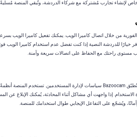
اص لإنشاء تجارب مُشتركة مع شركاء الدردشة، وتُبقي المنصة مُسليةً تت
ى التفاعلات الفورية من خلال اتصال كاميرا الويب. يمكنك تفعيل كاميرا الويب 
فر خيارًا للدردشة النصية إذا كنت تفضل عدم استخدام كاميرا الويب فورً
 مستوى راحتك مع الحفاظ على اتصالات سريعة وآمنة.
للحفاظ على بيئة آمنة ومحترمة، تُطبّق Bazoocam سياسات لإدارة المستخدمين. تستخ
الاستخدام. إذا واجهت أي مشاكل أثناء المحادثة، يُمكنك الإبلاغ عن المس
ً وأمانًا، ويُشجّع على التفاعل الإيجابي طوال استخدامك للمنصة.