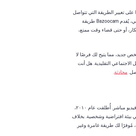
لم يكن التواصل مع أشخاص جدد عبر الإنترنت أسهل من أي وقت مضى، وتعمل منصات مثل Bazoocam على تغيير الطريقة التي تتواصل
من بين منصات التواصل الاجتماعي، يُقدم Bazoocam طريقة
كار، أو حتى قضاء وقت ممتع،
ا بشخص جديد، مما يتيح لك فرصًا لا
الاجتماعي التقليدية. هل أنت
محادثة
.
دردشة الفيديو Bazoocam هي منصة إلكترونية تتيح لك التواصل مع غرباء من جميع أنحاء العالم عبر بث فيديو مباشر. أُطلقت عام ٢٠١٠،
بيئة افتراضية وشخصية. بخلاف
طي Bazoocam الأولوية للتفاعلات الفورية، مُوفرًا لك طريقة غامرة وغير