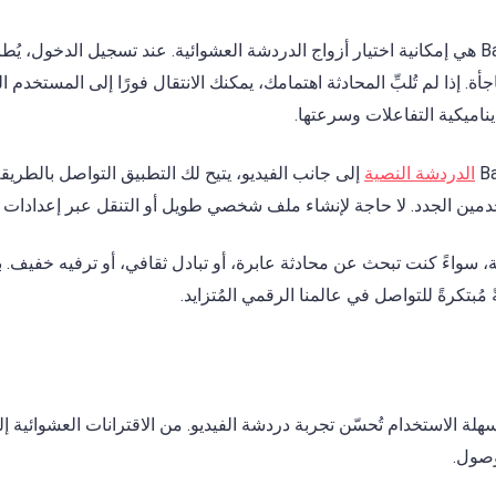
الميزة الأبرز في تطبيق Bazoocam هي إمكانية اختيار أزواج الدردشة العشوائية. عند تسجيل ال
. إذا لم تُلبِّ المحادثة اهتمامك، يمكنك الانتقال فورًا إلى المستخدم ا
ناميكية التفاعلات وسرعتها.
الدردشة النصية
إلى جانب الفيديو، يتيح لك التطبيق التواصل بالطري
مين الجدد. لا حاجة لإنشاء ملف شخصي طويل أو التنقل عبر إعدادات م
ة، سواءً كنت تبحث عن محادثة عابرة، أو تبادل ثقافي، أو ترفيه خفيف. 
 Bazoocam بميزات سهلة الاستخدام تُحسّن تجربة دردشة الفيديو. من الاقترانات العشوائي
وصول.