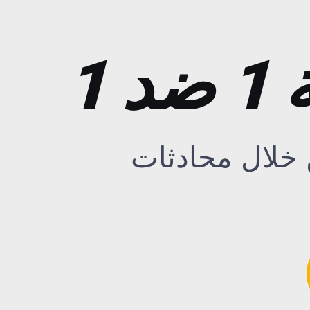
1
 خلال محادثات