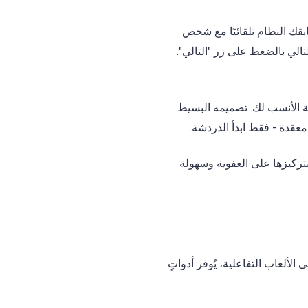
دخول، يُطابقك النظام تلقائيًا مع شخص
لتالي بالضغط على زر "التالي".
قة الأنسب لك. تصميمه البسيط
عقدة - فقط ابدأ الدردشة.
بتركيزها على العفوية وسهولة
ة إلى الألعاب التفاعلية، يُوفر أدواتٍ