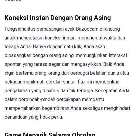
Koneksi Instan Dengan Orang Asing
Fungsionalitas pemasangan acak Bazoocam dirancang
untuk menciptakan koneksi instan, menghemat waktu dan
tenaga Anda. Hanya dengan satu klik, Anda akan
dipasangkan dengan orang asing, memungkinkan interaksi
spontan yang terasa segar dan mengasyikkan. Baik Anda
ingin bertemu orang-orang dari berbagai belahan dunia atau
sekadar menikmati obrolan santai, fitur ini memberikan
pengalaman yang dinamis dan tak terduga. Kecepatan Anda
dalam berpindah-pindah percakapan membantu
mempertahankan kegembiraan Anda sekaligus menghindari
penundaan yang tidak perlu.
Game Menarik Selama Obrolan