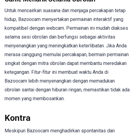
Untuk mencairkan suasana dan menjaga percakapan tetap
hidup, Bazoocam menyertakan permainan interaktif yang
kompatibel dengan webcam. Permainan ini mudah diakses
selama sesi obrolan dan berfungsi sebagai aktivitas
menyenangkan yang meningkatkan keterlibatan. Jika Anda
merasa canggung memulai percakapan, bermain permainan
singkat dengan mitra obrolan dapat membantu meredakan
ketegangan. Fitur-fitur ini membuat waktu Anda di
Bazoocam lebih menyenangkan dengan memadukan
obrolan santai dengan hiburan ringan, memastikan tidak ada
momen yang membosankan.
Kontra
Meskipun Bazoocam menghadirkan spontanitas dan