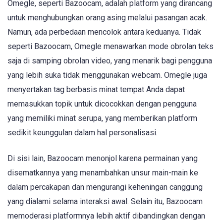
Omegle, seperti Bazoocam, adalah platform yang dirancang
untuk menghubungkan orang asing melalui pasangan acak.
Namun, ada perbedaan mencolok antara keduanya. Tidak
seperti Bazoocam, Omegle menawarkan mode obrolan teks
saja di samping obrolan video, yang menarik bagi pengguna
yang lebih suka tidak menggunakan webcam. Omegle juga
menyertakan tag berbasis minat tempat Anda dapat
memasukkan topik untuk dicocokkan dengan pengguna
yang memiliki minat serupa, yang memberikan platform
sedikit keunggulan dalam hal personalisasi.
Di sisi lain, Bazoocam menonjol karena permainan yang
disematkannya yang menambahkan unsur main-main ke
dalam percakapan dan mengurangi keheningan canggung
yang dialami selama interaksi awal. Selain itu, Bazoocam
memoderasi platformnya lebih aktif dibandingkan dengan