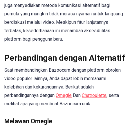
juga menyediakan metode komunikasi alternatif bagi
pemula yang mungkin tidak merasa nyaman untuk langsung
berdiskusi melalui video. Meskipun fitur lanjutannya
terbatas, kesederhanaan ini menambah aksesibilitas
platform bagi pengguna baru.
Perbandingan dengan Alternatif
Saat membandingkan Bazoocam dengan platform obrolan
video populer lainnya, Anda dapat lebih memahami
kelebihan dan kekurangannya. Berikut adalah
perbandingannya dengan
Omegle
Dan
Chatroulette
, serta
melihat apa yang membuat Bazoocam unik.
Melawan Omegle