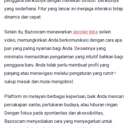
pengguna berikutnya dengan menekan tombol "berikutnya"
yang sederhana. Fitur yang lancar ini menjaga interaksi tetap
dinamis dan cepat.
Selain itu, Bazoocam menawarkan
obrolan teks
selain
video, memungkinkan Anda berkomunikasi dengan cara apa
pun yang paling nyaman bagi Anda. Desainnya yang
minimalis memastikan pengalaman yang intuitif bahkan bagi
pengguna baru. Anda tidak perlu membuat profil yang
panjang atau menavigasi melalui pengaturan yang rumit—
cukup masuk dan mulai mengobrol.
Platform ini melayani berbagai keperluan, baik Anda mencari
percakapan santai, pertukaran budaya, atau hiburan ringan.
Dengan fokus pada spontanitas dan aksesibilitas,
Bazoocam menyediakan cara yang menyegarkan untuk