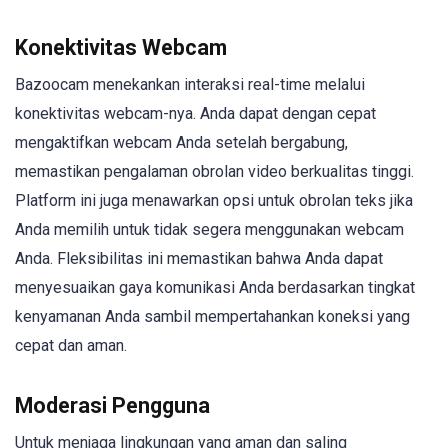
Konektivitas Webcam
Bazoocam menekankan interaksi real-time melalui
konektivitas webcam-nya. Anda dapat dengan cepat
mengaktifkan webcam Anda setelah bergabung,
memastikan pengalaman obrolan video berkualitas tinggi.
Platform ini juga menawarkan opsi untuk obrolan teks jika
Anda memilih untuk tidak segera menggunakan webcam
Anda. Fleksibilitas ini memastikan bahwa Anda dapat
menyesuaikan gaya komunikasi Anda berdasarkan tingkat
kenyamanan Anda sambil mempertahankan koneksi yang
cepat dan aman.
Moderasi Pengguna
Untuk menjaga lingkungan yang aman dan saling