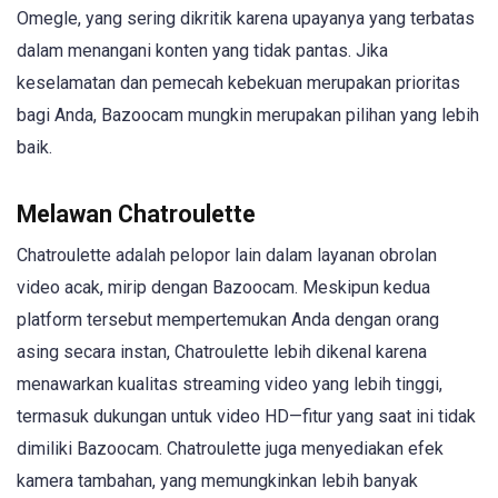
Omegle, yang sering dikritik karena upayanya yang terbatas
dalam menangani konten yang tidak pantas. Jika
keselamatan dan pemecah kebekuan merupakan prioritas
bagi Anda, Bazoocam mungkin merupakan pilihan yang lebih
baik.
Melawan Chatroulette
Chatroulette adalah pelopor lain dalam layanan obrolan
video acak, mirip dengan Bazoocam. Meskipun kedua
platform tersebut mempertemukan Anda dengan orang
asing secara instan, Chatroulette lebih dikenal karena
menawarkan kualitas streaming video yang lebih tinggi,
termasuk dukungan untuk video HD—fitur yang saat ini tidak
dimiliki Bazoocam. Chatroulette juga menyediakan efek
kamera tambahan, yang memungkinkan lebih banyak