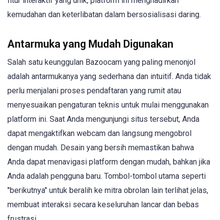
fitur interaktif yang unik, platform ini menghadirkan
kemudahan dan keterlibatan dalam bersosialisasi daring.
Antarmuka yang Mudah Digunakan
Salah satu keunggulan Bazoocam yang paling menonjol
adalah antarmukanya yang sederhana dan intuitif. Anda tidak
perlu menjalani proses pendaftaran yang rumit atau
menyesuaikan pengaturan teknis untuk mulai menggunakan
platform ini. Saat Anda mengunjungi situs tersebut, Anda
dapat mengaktifkan webcam dan langsung mengobrol
dengan mudah. Desain yang bersih memastikan bahwa
Anda dapat menavigasi platform dengan mudah, bahkan jika
Anda adalah pengguna baru. Tombol-tombol utama seperti
"berikutnya" untuk beralih ke mitra obrolan lain terlihat jelas,
membuat interaksi secara keseluruhan lancar dan bebas
frustrasi.