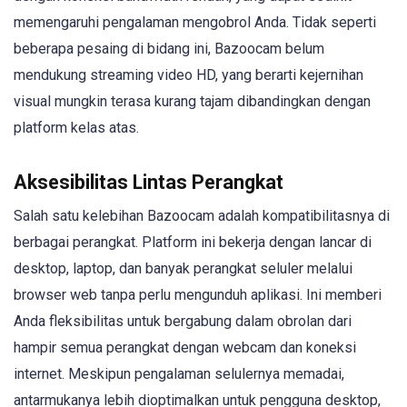
memengaruhi pengalaman mengobrol Anda. Tidak seperti
beberapa pesaing di bidang ini, Bazoocam belum
mendukung streaming video HD, yang berarti kejernihan
visual mungkin terasa kurang tajam dibandingkan dengan
platform kelas atas.
Aksesibilitas Lintas Perangkat
Salah satu kelebihan Bazoocam adalah kompatibilitasnya di
berbagai perangkat. Platform ini bekerja dengan lancar di
desktop, laptop, dan banyak perangkat seluler melalui
browser web tanpa perlu mengunduh aplikasi. Ini memberi
Anda fleksibilitas untuk bergabung dalam obrolan dari
hampir semua perangkat dengan webcam dan koneksi
internet. Meskipun pengalaman selulernya memadai,
antarmukanya lebih dioptimalkan untuk pengguna desktop,