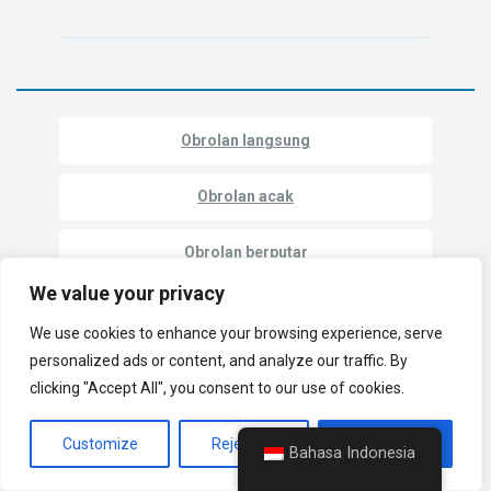
Obrolan langsung
Obrolan acak
Obrolan berputar
We value your privacy
Camloo
We use cookies to enhance your browsing experience, serve
personalized ads or content, and analyze our traffic. By
Obrolan Zamrud
clicking "Accept All", you consent to our use of cookies.
Halo
Customize
Reject All
Accept All
Bahasa Indonesia
Saya Bertemu