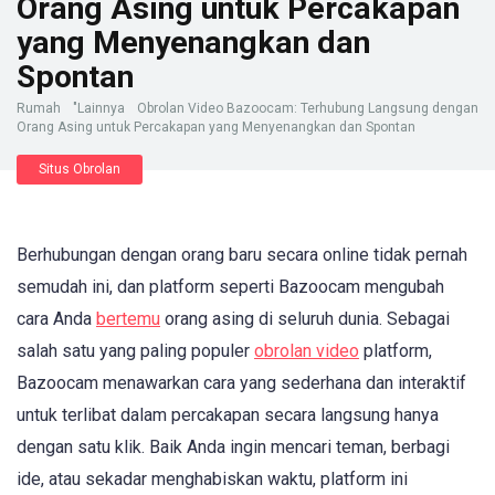
Orang Asing untuk Percakapan
yang Menyenangkan dan
Spontan
Rumah
"Lainnya
Obrolan Video Bazoocam: Terhubung Langsung dengan
Orang Asing untuk Percakapan yang Menyenangkan dan Spontan
Situs Obrolan
Berhubungan dengan orang baru secara online tidak pernah
semudah ini, dan platform seperti Bazoocam mengubah
cara Anda
bertemu
orang asing di seluruh dunia. Sebagai
salah satu yang paling populer
obrolan video
platform,
Bazoocam menawarkan cara yang sederhana dan interaktif
untuk terlibat dalam percakapan secara langsung hanya
dengan satu klik. Baik Anda ingin mencari teman, berbagi
ide, atau sekadar menghabiskan waktu, platform ini