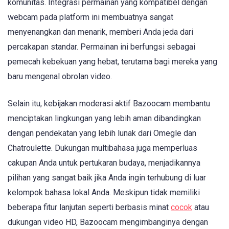
komunitas. Integrasi permainan yang kompatibel dengan
webcam pada platform ini membuatnya sangat
menyenangkan dan menarik, memberi Anda jeda dari
percakapan standar. Permainan ini berfungsi sebagai
pemecah kebekuan yang hebat, terutama bagi mereka yang
baru mengenal obrolan video.
Selain itu, kebijakan moderasi aktif Bazoocam membantu
menciptakan lingkungan yang lebih aman dibandingkan
dengan pendekatan yang lebih lunak dari Omegle dan
Chatroulette. Dukungan multibahasa juga memperluas
cakupan Anda untuk pertukaran budaya, menjadikannya
pilihan yang sangat baik jika Anda ingin terhubung di luar
kelompok bahasa lokal Anda. Meskipun tidak memiliki
beberapa fitur lanjutan seperti berbasis minat
cocok
atau
dukungan video HD, Bazoocam mengimbanginya dengan