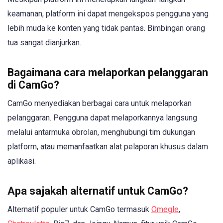
keamanan, platform ini dapat mengekspos pengguna yang
lebih muda ke konten yang tidak pantas. Bimbingan orang
tua sangat dianjurkan.
Bagaimana cara melaporkan pelanggaran
di CamGo?
CamGo menyediakan berbagai cara untuk melaporkan
pelanggaran. Pengguna dapat melaporkannya langsung
melalui antarmuka obrolan, menghubungi tim dukungan
platform, atau memanfaatkan alat pelaporan khusus dalam
aplikasi.
Apa sajakah alternatif untuk CamGo?
Alternatif populer untuk CamGo termasuk
Omegle
,