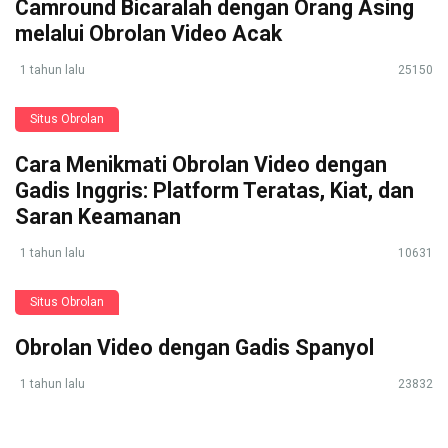
Camround Bicaralah dengan Orang Asing
melalui Obrolan Video Acak
1 tahun lalu
25150
Situs Obrolan
Cara Menikmati Obrolan Video dengan
Gadis Inggris: Platform Teratas, Kiat, dan
Saran Keamanan
1 tahun lalu
10631
Situs Obrolan
Obrolan Video dengan Gadis Spanyol
1 tahun lalu
23832