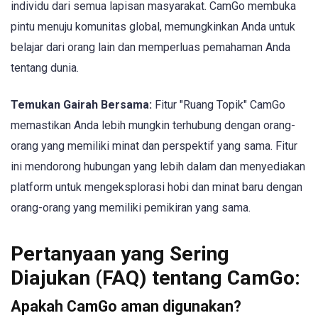
individu dari semua lapisan masyarakat. CamGo membuka
pintu menuju komunitas global, memungkinkan Anda untuk
belajar dari orang lain dan memperluas pemahaman Anda
tentang dunia.
Temukan Gairah Bersama:
Fitur "Ruang Topik" CamGo
memastikan Anda lebih mungkin terhubung dengan orang-
orang yang memiliki minat dan perspektif yang sama. Fitur
ini mendorong hubungan yang lebih dalam dan menyediakan
platform untuk mengeksplorasi hobi dan minat baru dengan
orang-orang yang memiliki pemikiran yang sama.
Pertanyaan yang Sering
Diajukan (FAQ) tentang CamGo:
Apakah CamGo aman digunakan?