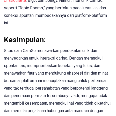
Chatroulette
, Big7, dan Joingy. Namun, fitur unik CamGo,
seperti "Topic Rooms," yang berfokus pada keaslian, dan
koneksi spontan, membedakannya dari platform-platform
ini.
Kesimpulan:
Situs cam CamGo menawarkan pendekatan unik dan
menyegarkan untuk interaksi daring. Dengan merangkul
spontanitas, memprioritaskan koneksi yang tulus, dan
menawarkan fitur yang mendukung ekspresi diri dan minat
bersama, platform ini menciptakan ruang untuk pertemuan
yang tak terduga, persahabatan yang berpotensi langgeng,
dan penemuan permata tersembunyi. Jadi, mengapa tidak
mengambil kesempatan, merangkul hal yang tidak diketahui,
dan memulai perjalanan hubungan antarmanusia dengan