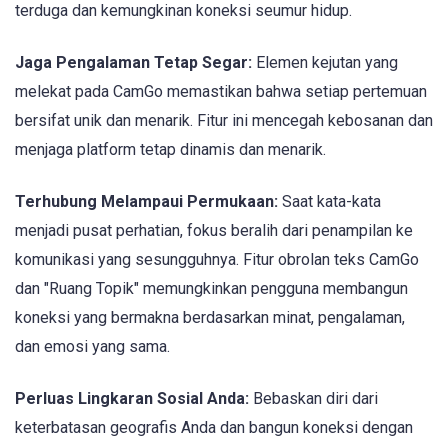
terduga dan kemungkinan koneksi seumur hidup.
Jaga Pengalaman Tetap Segar:
Elemen kejutan yang
melekat pada CamGo memastikan bahwa setiap pertemuan
bersifat unik dan menarik. Fitur ini mencegah kebosanan dan
menjaga platform tetap dinamis dan menarik.
Terhubung Melampaui Permukaan:
Saat kata-kata
menjadi pusat perhatian, fokus beralih dari penampilan ke
komunikasi yang sesungguhnya. Fitur obrolan teks CamGo
dan "Ruang Topik" memungkinkan pengguna membangun
koneksi yang bermakna berdasarkan minat, pengalaman,
dan emosi yang sama.
Perluas Lingkaran Sosial Anda:
Bebaskan diri dari
keterbatasan geografis Anda dan bangun koneksi dengan