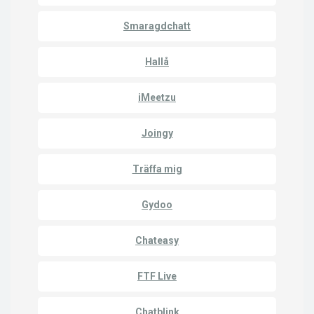
Smaragdchatt
Hallå
iMeetzu
Joingy
Träffa mig
Gydoo
Chateasy
FTF Live
Chatblink