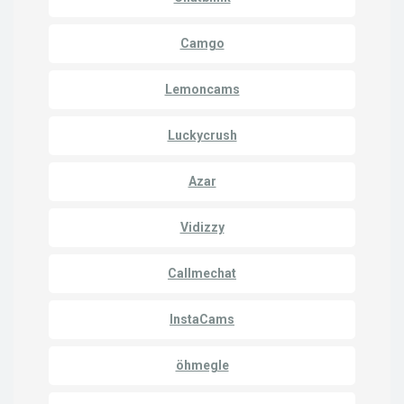
Camgo
Lemoncams
Luckycrush
Azar
Vidizzy
Callmechat
InstaCams
öhmegle