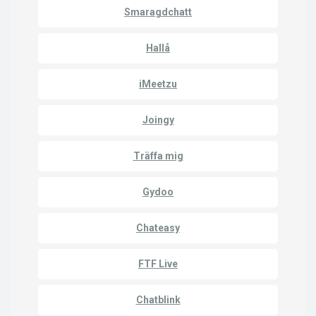
Smaragdchatt
Hallå
iMeetzu
Joingy
Träffa mig
Gydoo
Chateasy
FTF Live
Chatblink