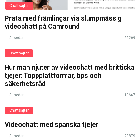
Chattsajter
Prata med främlingar via slumpmässig
videochatt på Camround
1 år sedan
25209
Chattsajter
Hur man njuter av videochatt med brittiska
tjejer: Toppplattformar, tips och
säkerhetsråd
1 år sedan
10667
Chattsajter
Videochatt med spanska tjejer
1 år sedan
23879