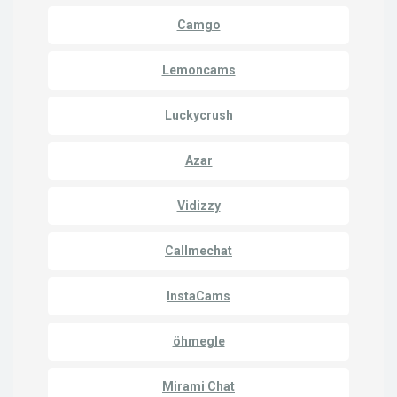
Camgo
Lemoncams
Luckycrush
Azar
Vidizzy
Callmechat
InstaCams
öhmegle
Mirami Chat