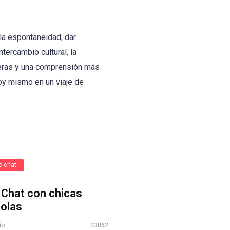
 la espontaneidad, dar
tercambio cultural, la
deras y una comprensión más
oy mismo en un viaje de
e chat
 Chat con chicas
olas
ño
23862