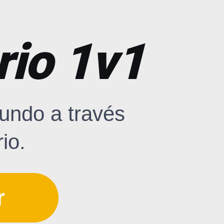
rio 1v1
undo a través
io.
r