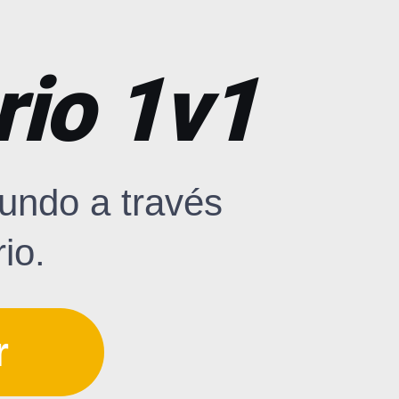
rio 1v1
undo a través
io.
r