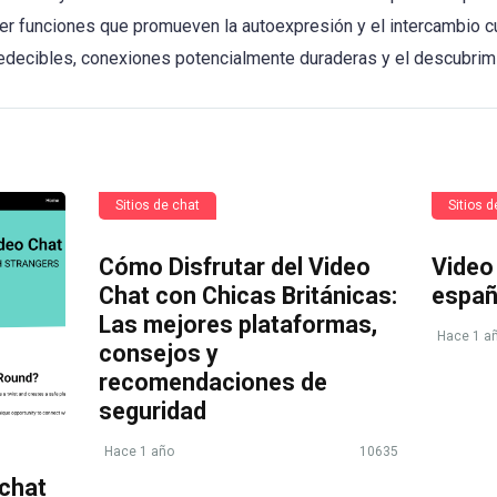
r funciones que promueven la autoexpresión y el intercambio cul
edecibles, conexiones potencialmente duraderas y el descubrimi
Sitios de chat
Sitios d
Cómo Disfrutar del Video
Video
Chat con Chicas Británicas:
españ
Las mejores plataformas,
Hace 1 a
consejos y
recomendaciones de
seguridad
Hace 1 año
10635
chat