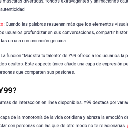
tre máscaras divertidas, fondos extravagantes y animaciones caut
autenticidad.
to
:
Cuando las palabras resuenan más que los elementos visuale
los usuarios profundizar en sus conversaciones, compartir histor
as en una comunicación genuina.
La función "Muestra tu talento" de Y99 ofrece a los usuarios la p
des ocultos. Este aspecto único añade una capa de expresión pe
personas que comparten sus pasiones.
 Y99?
formas de interacción en línea disponibles, Y99 destaca por vari
capa de la monotonía de la vida cotidiana y abraza la emoción d
ctar con personas con las que de otro modo no te relacionarías.