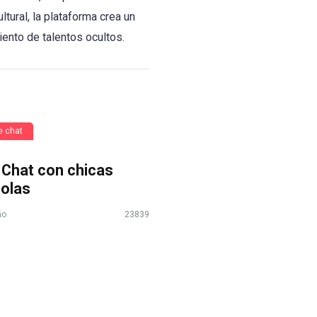
tural, la plataforma crea un
ento de talentos ocultos.
e chat
 Chat con chicas
olas
ño
23839