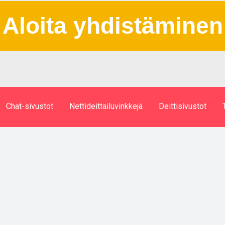
Aloita yhdistäminen
Chat-sivustot
Nettideittailuvinkkejä
Deittisivustot