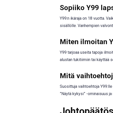
Sopiiko Y99 laps
Y99:n ikäraja on 18 vuotta. Va
sisällölle. Vanhempien valvont
Miten ilmoitan 
Y99 tarjoaa useita tapoja ilmoi
alustan tukitiimiin tai käyttää 
Mitä vaihtoehtoj
Suosittuja vaihtoehtoja Y99:ll
”Näytä kykysi” -ominaisuus ja m
Johtopäätö