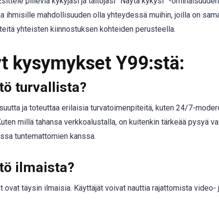
sittele piileviä kykyjäsi ja taitojasi ”Näytä kykysi” -ominaisuude
a ihmisille mahdollisuuden olla yhteydessä muihin, joilla on sama
teitä yhteisten kiinnostuksen kohteiden perusteella.
yt kysymykset Y99:stä:
ö turvallista?
isuutta ja toteuttaa erilaisia turvatoimenpiteitä, kuten 24/7-modero
 Kuten millä tahansa verkkoalustalla, on kuitenkin tärkeää pysyä v
essa tuntemattomien kanssa.
tö ilmaista?
ovat täysin ilmaisia. Käyttäjät voivat nauttia rajattomista video-