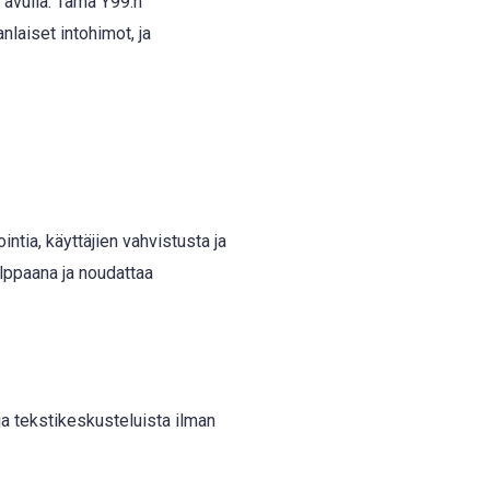
n avulla. Tämä Y99:n
nlaiset intohimot, ja
intia, käyttäjien vahvistusta ja
alppaana ja noudattaa
 ja tekstikeskusteluista ilman