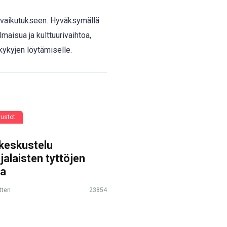
ovaikutukseen. Hyväksymällä
lmaisua ja kulttuurivaihtoa,
 kykyjen löytämiselle.
vustot
keskustelu
jalaisten tyttöjen
sa
tten
23854