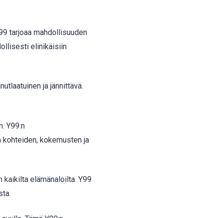
:
99 tarjoaa mahdollisuuden
lisesti elinikäisiin
tlaatuinen ja jännittävä.
n. Y99:n
 kohteiden, kokemusten ja
n kaikilta elämänaloilta. Y99
sta.