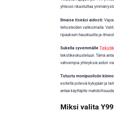
yhteisö rikastuttaa ymmärrystä
Ilmaise itseäsi aidosti:
Vapaut
tehosteiden valikoimalla. Valit
ripauksen hauskuutta ja ilmaist
Sukella syvemmälle
Teksti
tekstikeskusteluun. Tämä antaa
vahvempia yhteyksiä aidon vie
Tutustu monipuolisiin kiinno
esitellä piileviä kykyjään ja t
antaa käyttäjille mahdollisuude
Miksi valita Y99