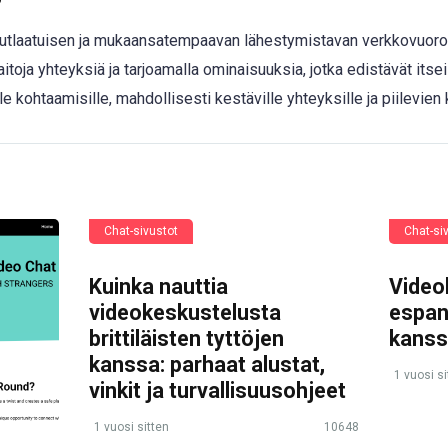
nutlaatuisen ja mukaansatempaavan lähestymistavan verkkovuor
itoja yhteyksiä ja tarjoamalla ominaisuuksia, jotka edistävät itsei
le kohtaamisille, mahdollisesti kestäville yhteyksille ja piilevien
Chat-sivustot
Chat-si
Kuinka nauttia
Video
videokeskustelusta
espan
brittiläisten tyttöjen
kans
kanssa: parhaat alustat,
1 vuosi si
vinkit ja turvallisuusohjeet
1 vuosi sitten
10648