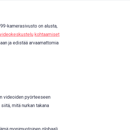
Y99-kamerasivusto on alusta,
videokeskustelu
kohtaamiset
maan ja edistää arvaamattomia
ten videoiden pyörteeseen
siitä, mitä nurkan takana
. Tämä monimuotoinen globaali