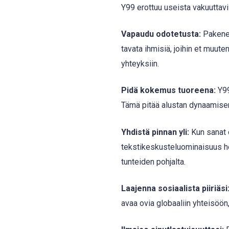
Y99 erottuu useista vakuuttavis
Vapaudu odotetusta:
Pakene 
tavata ihmisiä, joihin et muute
yhteyksiin.
Pidä kokemus tuoreena:
Y99
Tämä pitää alustan dynaamisen
Yhdistä pinnan yli:
Kun sanat 
tekstikeskusteluominaisuus h
tunteiden pohjalta.
Laajenna sosiaalista piiriäsi
avaa ovia globaaliin yhteisöön