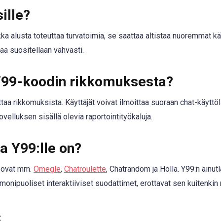
ille?
ikka alusta toteuttaa turvatoimia, se saattaa altistaa nuoremmat k
aa suositellaan vahvasti.
Y99-koodin rikkomuksesta?
ttaa rikkomuksista. Käyttäjät voivat ilmoittaa suoraan chat-käyttöl
sovelluksen sisällä olevia raportointityökaluja.
a Y99:lle on?
e ovat mm.
Omegle
,
Chatroulette
, Chatrandom ja Holla. Y99:n ainut
onipuoliset interaktiiviset suodattimet, erottavat sen kuitenkin 
s