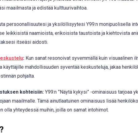
si maailmasta ja edistää kulttuurivaihtoa.
a persoonallisuutesi ja yksilöllisyytesi Y99:n monipuolisella int
se leikkisistä naamioista, erikoisista taustoista ja kiehtovista an
aksesi itseäsi aidosti.
keskustelu
:
Kun sanat resonoivat syvemmällä kuin visuaalinen il
 käyttäjille mahdollisuuden syventää keskusteluja, jakaa henkilöko
stinnän pohjalta.
stuksen kohteisiin:
Y99:n ”Näytä kykysi” -ominaisuus tarjoaa yk
aitojaan maailmalle. Tämä ainutlaatuinen ominaisuus lisää henkilök
n olla yhteydessä muihin, joilla on samat intohimot.
?