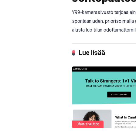
Y99-kamerasivusto tarjoaa ai
spontaaniuden, priorisoimalla a
alusta luo tilan odottamattomil
Lue lisää
Chat-sivustot