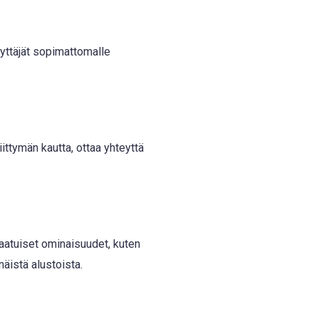
äyttäjät sopimattomalle
iittymän kautta, ottaa yhteyttä
laatuiset ominaisuudet, kuten
näistä alustoista.