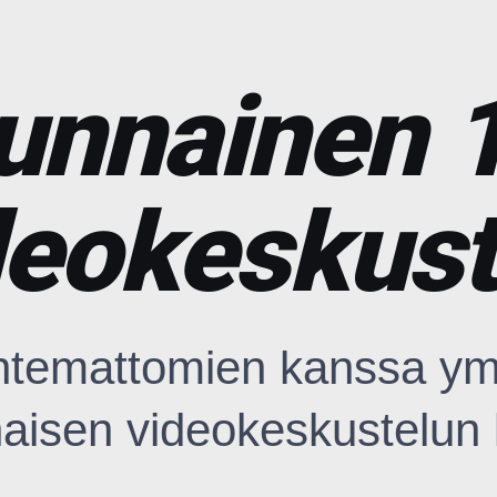
unnainen 
deokeskust
untemattomien kanssa ym
aisen videokeskustelun 