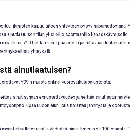
soituu, ihmisten kaipuu aitoon yhteyteen pysyy hiipumattomana. 
joaa ainutlaatuisen tilan yksilöille spontaanille kanssakäymiselle.
maailmaa. Y99 heittää sinut pää edellä jännittävään tuntematto
erkityksellisiä yhteyksiä.
stä ainutlaatuisen?
erottavat Y99:n muista online-vuorovaikutusalustoista:
eittää sinut syrjään ennustettavuuden ja heittää sinut satunnais
teydenpito lupaa uuden alun, joka herättää jännitystä ja odotusta 
ä maantieteelliset rajat ja yhdistää sinut ihmisiin yli 190 maasta