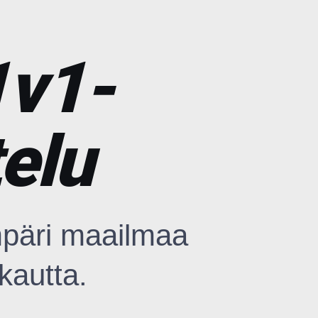
1v1-
elu
päri maailmaa
kautta.