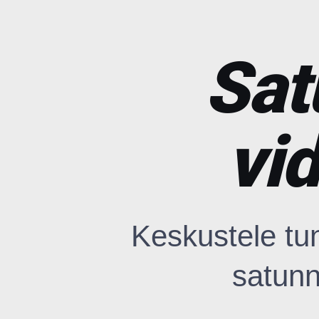
Sat
vi
Keskustele t
satunn