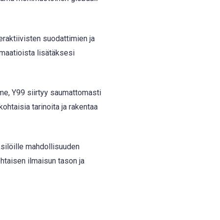
eraktiivisten suodattimien ja
imaatioista lisätäksesi
me, Y99 siirtyy saumattomasti
htaisia tarinoita ja rakentaa
silöille mahdollisuuden
ohtaisen ilmaisun tason ja