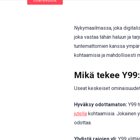
Chat-sivustot
Nykymaailmassa, joka digitali
joka vastaa tähän haluun ja tar
tuntemattomien kanssa ympäri 
kohtaamisia ja mahdollisesti m
Mikä tekee Y99:
Useat keskeiset ominaisuudet 
Hyväksy odottamaton:
Y99 h
jutella
kohtaamisia. Jokainen yh
odottaa.
Yhdistä rajojen yli:
Y99 ylittä