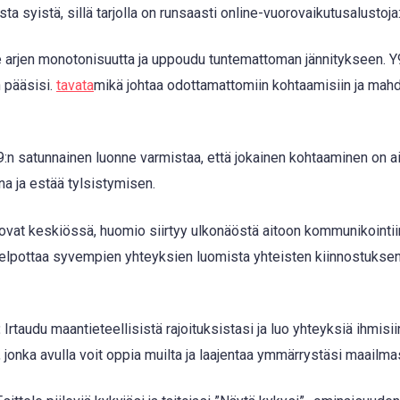
ta syistä, sillä tarjolla on runsaasti online-vuorovaikutusalustoja
arjen monotonisuutta ja uppoudu tuntemattoman jännitykseen. Y
n pääsisi.
tavata
mikä johtaa odottamattomiin kohtaamisiin ja mahdol
:n satunnainen luonne varmistaa, että jokainen kohtaaminen on ainu
a ja estää tylsistymisen.
ovat keskiössä, huomio siirtyy ulkonäöstä aitoon kommunikointii
elpottaa syvempien yhteyksien luomista yhteisten kiinnostuksen
:
Irtaudu maantieteellisistä rajoituksistasi ja luo yhteyksiä ihmisii
, jonka avulla voit oppia muilta ja laajentaa ymmärrystäsi maailma