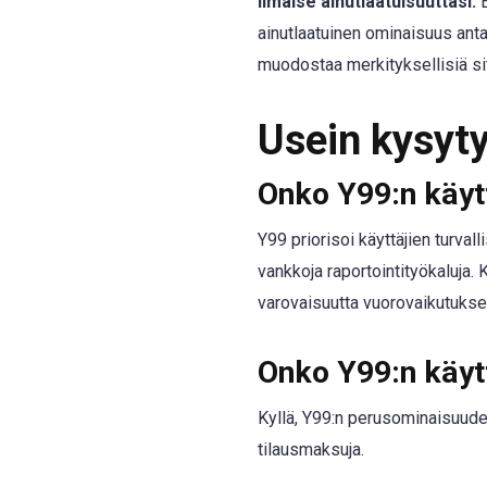
Ilmaise ainutlaatuisuuttasi:
E
ainutlaatuinen ominaisuus anta
muodostaa merkityksellisiä si
Usein kysyt
Onko Y99:n käytt
Y99 priorisoi käyttäjien turvall
vankkoja raportointityökaluja.
varovaisuutta vuorovaikutuks
Onko Y99:n käyt
Kyllä, Y99:n perusominaisuudet 
tilausmaksuja.