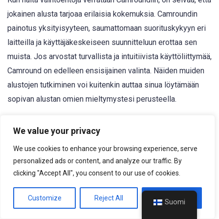
jokainen alusta tarjoaa erilaisia kokemuksia. Camroundin
painotus yksityisyyteen, saumattomaan suorituskykyyn eri
laitteilla ja käyttäjäkeskeiseen suunnitteluun erottaa sen
muista. Jos arvostat turvallista ja intuitiivista käyttöliittymää,
Camround on edelleen ensisijainen valinta. Näiden muiden
alustojen tutkiminen voi kuitenkin auttaa sinua löytämään
sopivan alustan omien mieltymystesi perusteella.
Lopullinen tuomio
We value your privacy
We use cookies to enhance your browsing experience, serve
Camround tuo virkistävän lähestymistavan online-
personalized ads or content, and analyze our traffic. By
videokeskusteluun keskittyen yksinkertaisuuteen,
clicking "Accept All", you consent to our use of cookies.
yksityisyyteen ja saumattomaan suorituskykyyn. Etsitpä
sitten tapaamaan uusia ihmisiä tai vain nauttimaan
Customize
Reject All
Accept All
Suomi
satunnaisista keskusteluista, se tarjoaa turvallisen ja