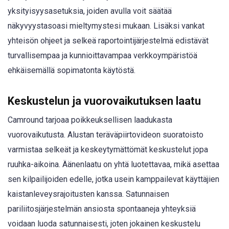
yksityisyysasetuksia, joiden avulla voit säätää
näkyvyystasoasi mieltymystesi mukaan. Lisäksi vankat
yhteisön ohjeet ja selkeä raportointijärjestelmä edistävät
turvallisempaa ja kunnioittavampaa verkkoympäristöä
ehkäisemällä sopimatonta käytöstä.
Keskustelun ja vuorovaikutuksen laatu
Camround tarjoaa poikkeuksellisen laadukasta
vuorovaikutusta. Alustan teräväpiirtovideon suoratoisto
varmistaa selkeät ja keskeytymättömät keskustelut jopa
ruuhka-aikoina. Äänenlaatu on yhtä luotettavaa, mikä asettaa
sen kilpailijoiden edelle, jotka usein kamppailevat käyttäjien
kaistanleveysrajoitusten kanssa. Satunnaisen
pariliitosjärjestelmän ansiosta spontaaneja yhteyksiä
voidaan luoda satunnaisesti, joten jokainen keskustelu