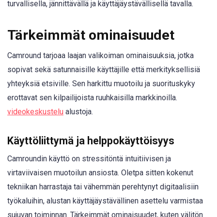
turvallisella, jännittävällä ja käyttäjäystävällisellä tavalla.
Tärkeimmät ominaisuudet
Camround tarjoaa laajan valikoiman ominaisuuksia, jotka
sopivat sekä satunnaisille käyttäjille että merkityksellisiä
yhteyksiä etsiville. Sen harkittu muotoilu ja suorituskyky
erottavat sen kilpailijoista ruuhkaisilla markkinoilla.
videokeskustelu
alustoja.
Käyttöliittymä ja helppokäyttöisyys
Camroundin käyttö on stressitöntä intuitiivisen ja
virtaviivaisen muotoilun ansiosta. Oletpa sitten kokenut
tekniikan harrastaja tai vähemmän perehtynyt digitaalisiin
työkaluihin, alustan käyttäjäystävällinen asettelu varmistaa
sujuvan toiminnan. Tärkeimmät ominaisuudet, kuten välitön