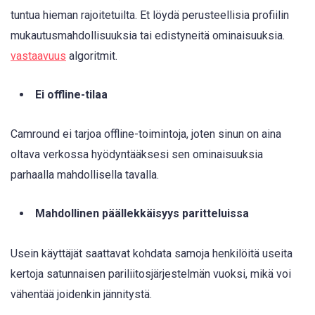
tuntua hieman rajoitetuilta. Et löydä perusteellisia profiilin
mukautusmahdollisuuksia tai edistyneitä ominaisuuksia.
vastaavuus
algoritmit.
Ei offline-tilaa
Camround ei tarjoa offline-toimintoja, joten sinun on aina
oltava verkossa hyödyntääksesi sen ominaisuuksia
parhaalla mahdollisella tavalla.
Mahdollinen päällekkäisyys paritteluissa
Usein käyttäjät saattavat kohdata samoja henkilöitä useita
kertoja satunnaisen pariliitosjärjestelmän vuoksi, mikä voi
vähentää joidenkin jännitystä.