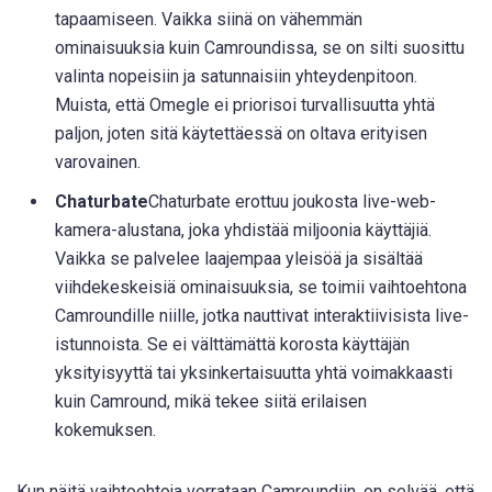
tapaamiseen. Vaikka siinä on vähemmän
ominaisuuksia kuin Camroundissa, se on silti suosittu
valinta nopeisiin ja satunnaisiin yhteydenpitoon.
Muista, että Omegle ei priorisoi turvallisuutta yhtä
paljon, joten sitä käytettäessä on oltava erityisen
varovainen.
Chaturbate
Chaturbate erottuu joukosta live-web-
kamera-alustana, joka yhdistää miljoonia käyttäjiä.
Vaikka se palvelee laajempaa yleisöä ja sisältää
viihdekeskeisiä ominaisuuksia, se toimii vaihtoehtona
Camroundille niille, jotka nauttivat interaktiivisista live-
istunnoista. Se ei välttämättä korosta käyttäjän
yksityisyyttä tai yksinkertaisuutta yhtä voimakkaasti
kuin Camround, mikä tekee siitä erilaisen
kokemuksen.
Kun näitä vaihtoehtoja verrataan Camroundiin, on selvää, että