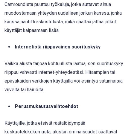
Camroundista puuttuu työkaluja, jotka auttavat sinua
muodostamaan yhteyden uudelleen jonkun kanssa, jonka
kanssa nautit keskustelusta, mikä saattaa jättää jotkut
käyttäjät kaipaamaan lisää.
Internetistä riippuvainen suorituskyky
Vaikka alusta tarjoaa kohtuullista laatua, sen suorituskyky
riippuu vahvasti internet-yhteydestäsi. Hitaampien tai
epävakaiden verkkojen käyttäjillä voi esiintyä satunnaisia
viiveitä tai häiriöitä.
Perusmukautusvaihtoehdot
Käyttäjille, jotka etsivät räätälöidympää
keskustelukokemusta, alustan ominaisuudet saattavat