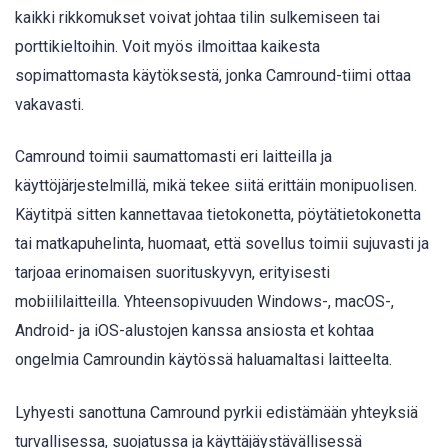
kaikki rikkomukset voivat johtaa tilin sulkemiseen tai
porttikieltoihin. Voit myös ilmoittaa kaikesta
sopimattomasta käytöksestä, jonka Camround-tiimi ottaa
vakavasti.
Camround toimii saumattomasti eri laitteilla ja
käyttöjärjestelmillä, mikä tekee siitä erittäin monipuolisen.
Käytitpä sitten kannettavaa tietokonetta, pöytätietokonetta
tai matkapuhelinta, huomaat, että sovellus toimii sujuvasti ja
tarjoaa erinomaisen suorituskyvyn, erityisesti
mobiililaitteilla. Yhteensopivuuden Windows-, macOS-,
Android- ja iOS-alustojen kanssa ansiosta et kohtaa
ongelmia Camroundin käytössä haluamaltasi laitteelta.
Lyhyesti sanottuna Camround pyrkii edistämään yhteyksiä
turvallisessa, suojatussa ja käyttäjäystävällisessä