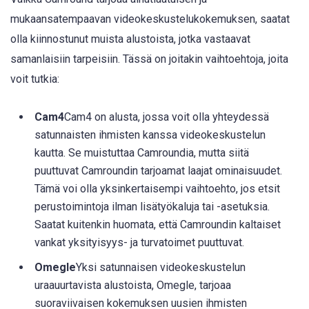
mukaansatempaavan videokeskustelukokemuksen, saatat
olla kiinnostunut muista alustoista, jotka vastaavat
samanlaisiin tarpeisiin. Tässä on joitakin vaihtoehtoja, joita
voit tutkia:
Cam4
Cam4 on alusta, jossa voit olla yhteydessä
satunnaisten ihmisten kanssa videokeskustelun
kautta. Se muistuttaa Camroundia, mutta siitä
puuttuvat Camroundin tarjoamat laajat ominaisuudet.
Tämä voi olla yksinkertaisempi vaihtoehto, jos etsit
perustoimintoja ilman lisätyökaluja tai -asetuksia.
Saatat kuitenkin huomata, että Camroundin kaltaiset
vankat yksityisyys- ja turvatoimet puuttuvat.
Omegle
Yksi satunnaisen videokeskustelun
uraauurtavista alustoista, Omegle, tarjoaa
suoraviivaisen kokemuksen uusien ihmisten