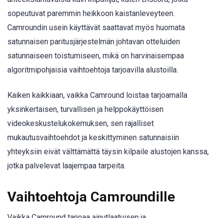
sopeutuvat paremmin heikkoon kaistanleveyteen.
Camroundin usein käyttävät saattavat myös huomata
satunnaisen paritusjärjestelmän johtavan otteluiden
satunnaiseen toistumiseen, mikä on harvinaisempaa
algoritmipohjaisia vaihtoehtoja tarjoavilla alustoilla.
Kaiken kaikkiaan, vaikka Camround loistaa tarjoamalla
yksinkertaisen, turvallisen ja helppokäyttöisen
videokeskustelukokemuksen, sen rajalliset
mukautusvaihtoehdot ja keskittyminen satunnaisiin
yhteyksiin eivät välttämättä täysin kilpaile alustojen kanssa,
jotka palvelevat laajempaa tarpeita.
Vaihtoehtoja Camroundille
Vaikka Camround tarjoaa ainutlaatuisen ja