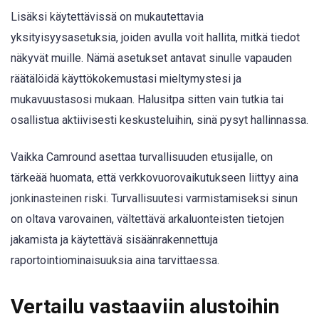
Lisäksi käytettävissä on mukautettavia
yksityisyysasetuksia, joiden avulla voit hallita, mitkä tiedot
näkyvät muille. Nämä asetukset antavat sinulle vapauden
räätälöidä käyttökokemustasi mieltymystesi ja
mukavuustasosi mukaan. Halusitpa sitten vain tutkia tai
osallistua aktiivisesti keskusteluihin, sinä pysyt hallinnassa.
Vaikka Camround asettaa turvallisuuden etusijalle, on
tärkeää huomata, että verkkovuorovaikutukseen liittyy aina
jonkinasteinen riski. Turvallisuutesi varmistamiseksi sinun
on oltava varovainen, vältettävä arkaluonteisten tietojen
jakamista ja käytettävä sisäänrakennettuja
raportointiominaisuuksia aina tarvittaessa.
Vertailu vastaaviin alustoihin