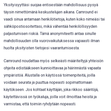
Yksityisyyttäsi suojaa entisestään mahdollisuus pysyä
täysin nimettömänä keskustelujen aikana. Camround ei
vaadi sinua antamaan henkilötietoja, kuten koko nimeäsi tai
sähköpostiosoitettasi, mikä vähentää henkilöllisyyden
paljastumisen riskiä. Tämä anonymiteetti antaa sinulle
mahdollisuuden olla vuorovaikutuksessa vapaasti ilman
huolta yksityisten tietojesi vaarantumisesta.
Camround noudattaa myös selkeästi määriteltyjä yhteisön
ohjeita edistääkseen kunnioittavaa ja häirinnästä vapaata
ympäristöä. Alustalla on käytössä toimenpiteitä, joilla
voidaan seurata ja puuttua nopeasti sopimattomaan
käytökseen. Jos kohtaat käyttäjän, joka rikkoo sääntöjä,
käytettävissä on työkaluja, joilla voit ilmoittaa heistä ja
varmistaa, että toimiin ryhdytään nopeasti.