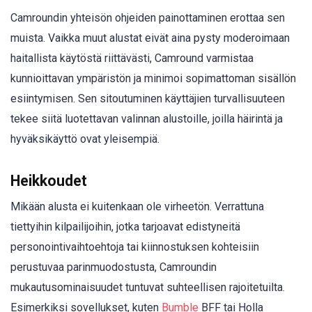
Camroundin yhteisön ohjeiden painottaminen erottaa sen
muista. Vaikka muut alustat eivät aina pysty moderoimaan
haitallista käytöstä riittävästi, Camround varmistaa
kunnioittavan ympäristön ja minimoi sopimattoman sisällön
esiintymisen. Sen sitoutuminen käyttäjien turvallisuuteen
tekee siitä luotettavan valinnan alustoille, joilla häirintä ja
hyväksikäyttö ovat yleisempiä.
Heikkoudet
Mikään alusta ei kuitenkaan ole virheetön. Verrattuna
tiettyihin kilpailijoihin, jotka tarjoavat edistyneitä
personointivaihtoehtoja tai kiinnostuksen kohteisiin
perustuvaa parinmuodostusta, Camroundin
mukautusominaisuudet tuntuvat suhteellisen rajoitetuilta.
Esimerkiksi sovellukset, kuten
Bumble
BFF tai Holla