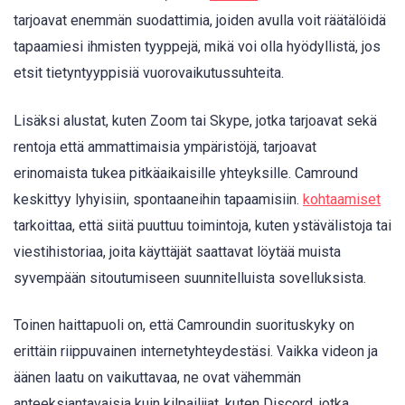
tarjoavat enemmän suodattimia, joiden avulla voit räätälöidä
tapaamiesi ihmisten tyyppejä, mikä voi olla hyödyllistä, jos
etsit tietyntyyppisiä vuorovaikutussuhteita.
Lisäksi alustat, kuten Zoom tai Skype, jotka tarjoavat sekä
rentoja että ammattimaisia ympäristöjä, tarjoavat
erinomaista tukea pitkäaikaisille yhteyksille. Camround
keskittyy lyhyisiin, spontaaneihin tapaamisiin.
kohtaamiset
tarkoittaa, että siitä puuttuu toimintoja, kuten ystävälistoja tai
viestihistoriaa, joita käyttäjät saattavat löytää muista
syvempään sitoutumiseen suunnitelluista sovelluksista.
Toinen haittapuoli on, että Camroundin suorituskyky on
erittäin riippuvainen internetyhteydestäsi. Vaikka videon ja
äänen laatu on vaikuttavaa, ne ovat vähemmän
anteeksiantavaisia kuin kilpailijat, kuten Discord, jotka