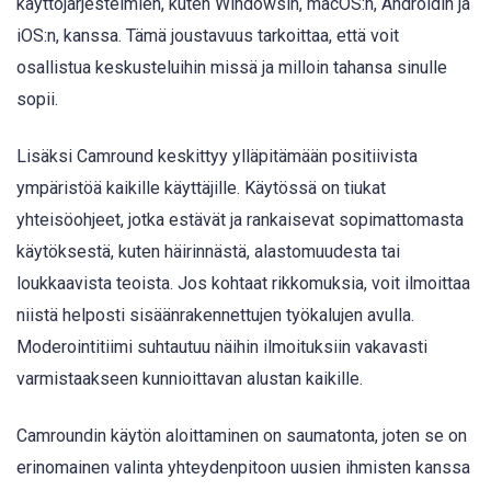
käyttöjärjestelmien, kuten Windowsin, macOS:n, Androidin ja
iOS:n, kanssa. Tämä joustavuus tarkoittaa, että voit
osallistua keskusteluihin missä ja milloin tahansa sinulle
sopii.
Lisäksi Camround keskittyy ylläpitämään positiivista
ympäristöä kaikille käyttäjille. Käytössä on tiukat
yhteisöohjeet, jotka estävät ja rankaisevat sopimattomasta
käytöksestä, kuten häirinnästä, alastomuudesta tai
loukkaavista teoista. Jos kohtaat rikkomuksia, voit ilmoittaa
niistä helposti sisäänrakennettujen työkalujen avulla.
Moderointitiimi suhtautuu näihin ilmoituksiin vakavasti
varmistaakseen kunnioittavan alustan kaikille.
Camroundin käytön aloittaminen on saumatonta, joten se on
erinomainen valinta yhteydenpitoon uusien ihmisten kanssa