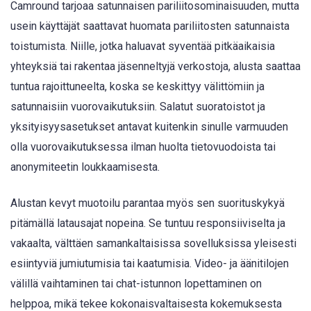
Camround tarjoaa satunnaisen pariliitosominaisuuden, mutta
usein käyttäjät saattavat huomata pariliitosten satunnaista
toistumista. Niille, jotka haluavat syventää pitkäaikaisia
yhteyksiä tai rakentaa jäsenneltyjä verkostoja, alusta saattaa
tuntua rajoittuneelta, koska se keskittyy välittömiin ja
satunnaisiin vuorovaikutuksiin. Salatut suoratoistot ja
yksityisyysasetukset antavat kuitenkin sinulle varmuuden
olla vuorovaikutuksessa ilman huolta tietovuodoista tai
anonymiteetin loukkaamisesta.
Alustan kevyt muotoilu parantaa myös sen suorituskykyä
pitämällä latausajat nopeina. Se tuntuu responsiiviselta ja
vakaalta, välttäen samankaltaisissa sovelluksissa yleisesti
esiintyviä jumiutumisia tai kaatumisia. Video- ja äänitilojen
välillä vaihtaminen tai chat-istunnon lopettaminen on
helppoa, mikä tekee kokonaisvaltaisesta kokemuksesta