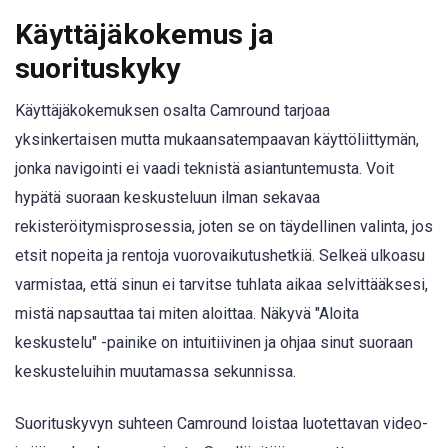
Käyttäjäkokemus ja
suorituskyky
Käyttäjäkokemuksen osalta Camround tarjoaa
yksinkertaisen mutta mukaansatempaavan käyttöliittymän,
jonka navigointi ei vaadi teknistä asiantuntemusta. Voit
hypätä suoraan keskusteluun ilman sekavaa
rekisteröitymisprosessia, joten se on täydellinen valinta, jos
etsit nopeita ja rentoja vuorovaikutushetkiä. Selkeä ulkoasu
varmistaa, että sinun ei tarvitse tuhlata aikaa selvittääksesi,
mistä napsauttaa tai miten aloittaa. Näkyvä "Aloita
keskustelu" -painike on intuitiivinen ja ohjaa sinut suoraan
keskusteluihin muutamassa sekunnissa.
Suorituskyvyn suhteen Camround loistaa luotettavan video-