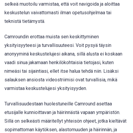
selkeä muotoilu varmistaa, että voit navigoida ja aloittaa
keskustelun vaivattomasti ilman opetusohjelmaa tai
teknistä tietämystä.
Camroundin erottaa muista sen keskittyminen
yksityisyyteesi ja turvallisuuteesi. Voit pysyä täysin
anonyyminä keskustelujesi aikana, sillä alusta ei koskaan
vaadi sinua jakamaan henkilökohtaisia tietojasi, kuten
nimeäsi tai sijaintiasi, ellet itse halua tehdä niin. Lisäksi
salauksen ansiosta videostriimisi ovat turvallisia, mikä
varmistaa keskustelujesi yksityisyyden.
Turvallisuudestaan huolestuneille Camround asettaa
etusijalle kunnioittavan ja häirinnästä vapaan ympäristön.
Sillä on selkeästi määritellyt yhteisön ohjeet, jotka kieltävät
sopimattoman käytöksen, alastomuuden ja häirinnän, ja