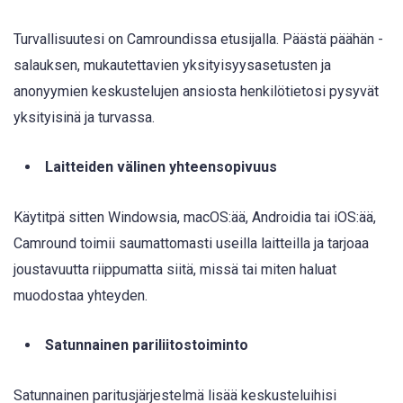
Turvallisuutesi on Camroundissa etusijalla. Päästä päähän -
salauksen, mukautettavien yksityisyysasetusten ja
anonyymien keskustelujen ansiosta henkilötietosi pysyvät
yksityisinä ja turvassa.
Laitteiden välinen yhteensopivuus
Käytitpä sitten Windowsia, macOS:ää, Androidia tai iOS:ää,
Camround toimii saumattomasti useilla laitteilla ja tarjoaa
joustavuutta riippumatta siitä, missä tai miten haluat
muodostaa yhteyden.
Satunnainen pariliitostoiminto
Satunnainen paritusjärjestelmä lisää keskusteluihisi