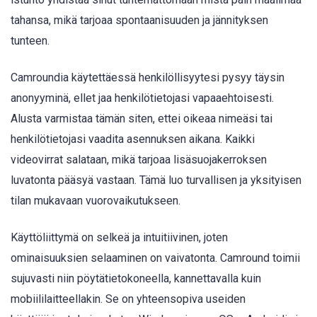
tahansa, mikä tarjoaa spontaanisuuden ja jännityksen
tunteen.
Camroundia käytettäessä henkilöllisyytesi pysyy täysin
anonyyminä, ellet jaa henkilötietojasi vapaaehtoisesti.
Alusta varmistaa tämän siten, ettei oikeaa nimeäsi tai
henkilötietojasi vaadita asennuksen aikana. Kaikki
videovirrat salataan, mikä tarjoaa lisäsuojakerroksen
luvatonta pääsyä vastaan. Tämä luo turvallisen ja yksityisen
tilan mukavaan vuorovaikutukseen.
Käyttöliittymä on selkeä ja intuitiivinen, joten
ominaisuuksien selaaminen on vaivatonta. Camround toimii
sujuvasti niin pöytätietokoneella, kannettavalla kuin
mobiililaitteellakin. Se on yhteensopiva useiden