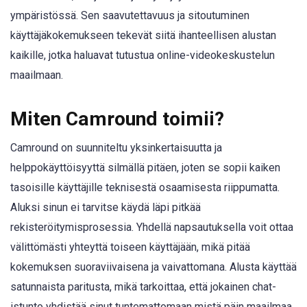
ympäristössä. Sen saavutettavuus ja sitoutuminen
käyttäjäkokemukseen tekevät siitä ihanteellisen alustan
kaikille, jotka haluavat tutustua online-videokeskustelun
maailmaan.
Miten Camround toimii?
Camround on suunniteltu yksinkertaisuutta ja
helppokäyttöisyyttä silmällä pitäen, joten se sopii kaiken
tasoisille käyttäjille teknisestä osaamisesta riippumatta.
Aluksi sinun ei tarvitse käydä läpi pitkää
rekisteröitymisprosessia. Yhdellä napsautuksella voit ottaa
välittömästi yhteyttä toiseen käyttäjään, mikä pitää
kokemuksen suoraviivaisena ja vaivattomana. Alusta käyttää
satunnaista paritusta, mikä tarkoittaa, että jokainen chat-
istunto yhdistää sinut tuntemattomaan mistä päin maailmaa