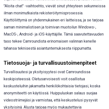
"Aloita chat" -vaihtoehto, vievät sinut yhteyteen sekunneissa
ilman monimutkaista rekisteröitymisprosessia.
Käyttöliittymä on yhdenmukainen eri laitteissa, ja se tarjoaa
saman minimalistisen ja toimivan muotoilun Windows-,
MacOS-, Android- ja iOS-käyttäjille. Tämä saavutettavuuden
taso tekee Camroundista erinomaisen valinnan kenelle
tahansa teknisestä asiantuntemuksesta riippumatta.
Tietosuoja- ja turvallisuustoimenpiteet
Turvallisuutesi ja yksityisyytesi ovat Camroundissa
keskipisteessä. Oletusarvoisesti voit osallistua
keskusteluihin jakamatta henkilökohtaisia tietojasi, koska
anonymiteetti on käytössä. Huippuluokan salaus suojaa
videostriimejäsi ja varmistaa, että keskustelusi pysyvät
yksityisinä. Alusta tarjoaa myös mukautettavia