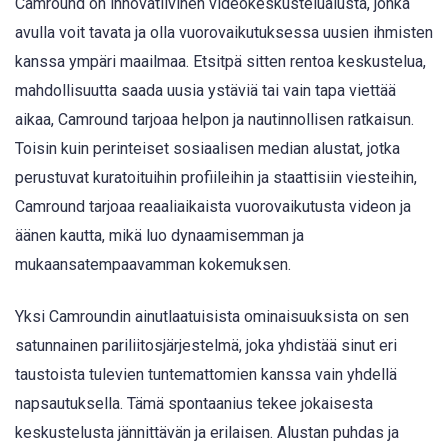
Camround on innovatiivinen videokeskustelualusta, jonka
avulla voit tavata ja olla vuorovaikutuksessa uusien ihmisten
kanssa ympäri maailmaa. Etsitpä sitten rentoa keskustelua,
mahdollisuutta saada uusia ystäviä tai vain tapa viettää
aikaa, Camround tarjoaa helpon ja nautinnollisen ratkaisun.
Toisin kuin perinteiset sosiaalisen median alustat, jotka
perustuvat kuratoituihin profiileihin ja staattisiin viesteihin,
Camround tarjoaa reaaliaikaista vuorovaikutusta videon ja
äänen kautta, mikä luo dynaamisemman ja
mukaansatempaavamman kokemuksen.
Yksi Camroundin ainutlaatuisista ominaisuuksista on sen
satunnainen pariliitosjärjestelmä, joka yhdistää sinut eri
taustoista tulevien tuntemattomien kanssa vain yhdellä
napsautuksella. Tämä spontaanius tekee jokaisesta
keskustelusta jännittävän ja erilaisen. Alustan puhdas ja