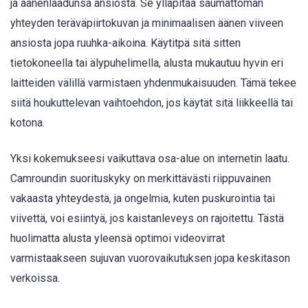
ja äänenlaadunsa ansiosta. Se ylläpitää saumattoman
yhteyden teräväpiirtokuvan ja minimaalisen äänen viiveen
ansiosta jopa ruuhka-aikoina. Käytitpä sitä sitten
tietokoneella tai älypuhelimella, alusta mukautuu hyvin eri
laitteiden välillä varmistaen yhdenmukaisuuden. Tämä tekee
siitä houkuttelevan vaihtoehdon, jos käytät sitä liikkeellä tai
kotona.
Yksi kokemukseesi vaikuttava osa-alue on internetin laatu.
Camroundin suorituskyky on merkittävästi riippuvainen
vakaasta yhteydestä, ja ongelmia, kuten puskurointia tai
viivettä, voi esiintyä, jos kaistanleveys on rajoitettu. Tästä
huolimatta alusta yleensä optimoi videovirrat
varmistaakseen sujuvan vuorovaikutuksen jopa keskitason
verkoissa.