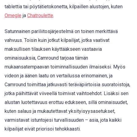
tablettia tai pöytätietokonetta, kilpaillen alustojen, kuten
Omegle
ja
Chatroulette
.
Satunnainen pariliitosjärjestelmä on toinen merkittävä
vahvuus. Toisin kuin jotkut kilpailijat, jotka vaativat
maksullisen tilauksen käyttääkseen vastaavia
ominaisuuksia, Camround tarjoaa tämän
mukaansatempaavan toiminnallisuuden ilmaiseksi. Myös
videon ja äänen laatu on vertailussa erinomainen, ja
Camround toimittaa jatkuvasti teräväpiirtoisia suoratoistoja,
jotka päihittävät viiveellä toimivat vaihtoehdot. Lisäksi sen
alustan luotettavuus erottuu edukseen, sillä ominaisuudet,
kuten salaus ja mukautettavat yksityisyysasetukset,
varmistavat istuntojesi turvallisuuden – asia, jota kaikki
kilpailijat eivät priorisoi tehokkaasti.