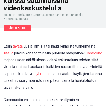
kanssa satunnaisella
videokeskustelulla
Kotiin
»
Keskustele tuntemattomien kanssa satunnaisella
videokeskustelulla
Chat-sivustot
Etsin
tavata
uusia ihmisiä tai nauti rennosta tunnelmasta
jutella
jonkun kanssa toiselta puolelta maapalloa?
Camround
tarjoaa uuden näkökulman videokeskusteluun tehden siitä
yksinkertaista, hauskaa ja kaikkien saatavilla olevaa. Yhdellä
napsautuksella voit
yhdistää
satunnaisten käyttäjien kanssa
turvallisessa ympäristössä, pitäen samalla henkilötietosi
täysin yksityisinä.
Camroundin erottaa muista sen keskittyminen