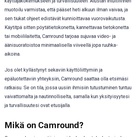
käyttäjäkokemukseen ja turvallisuuteen. Alustan intuitiivinen
muotoilu varmistaa, että pääset heti alkuun ilman vaivaa, ja
sen tiukat ohjeet edistävät kunnioittavaa vuorovaikutusta.
Käytitpä sitten pöytätietokonetta, kannettavaa tietokonetta
tai mobiililaitetta, Camround tarjoaa sujuvaa video- ja
äänisuoratoistoa minimaalisella viiveellä jopa ruuhka-
aikoina.
Jos olet kyllästynyt sekaviin käyttöliittymiin ja
epäluotettaviin yhteyksiin, Camround saattaa olla etsimäsi
ratkaisu. Se on tila, jossa uusiin ihmisiin tutustuminen tuntuu
vaivattomalta ja nautinnolliselta, samalla kun yksityisyytesi
ja turvallisuutesi ovat etusijalla.
Mikä on Camround?