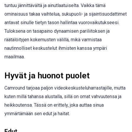
tuntuu jännittävältä ja ainutlaatuiselta. Vaikka tämä
ominaisuus takaa vaihtelua, sukupuoli- ja sijaintisuodattimet
antavat sinulle tietyn tason hallintaa vuorovaikutukseesi.
Tuloksena on tasapaino dynaamisen pariliitoksen ja
räätälöityjen kokemusten välillä, mikä varmistaa
nautinnolliset keskustelut ihmisten kanssa ympäri
maailmaa.
Hyvät ja huonot puolet
Camround tarjoaa paljon videokeskusteluharrastajille, mutta
kuten millä tahansa alustalla, sillä on omat vahvuutensa ja
heikkoutensa. Tässä on erittely, joka auttaa sinua
ymmärtämään sen edut ja haitat.
Edut