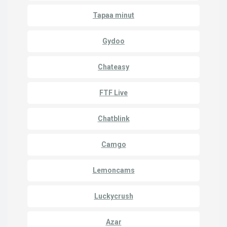
Tapaa minut
Gydoo
Chateasy
FTF Live
Chatblink
Camgo
Lemoncams
Luckycrush
Azar