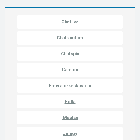
Chatlive
Chatrandom
Chatspin
Camloo
Emerald-keskustelu
Holla
iMeetzu
Joingy