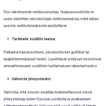
Etsi vakiintuneita verkkosivustoja. Huijaussivustoilla on
usein äskettäin rekisteröityjä verkkotunnuksia, mikä tekee
uusista verkkotunnuksista epäilyttäviä.
Tarkkaile sisällön laatua
Paikanna kirjoitusvirheet, yleisluontoiset grafiikat tai
epäjohdonmukaiset tiedot. Luotettavat yritykset investoivat
ammattimaiseen sisältöön luottamuksen rakentamiseksi.
Vahvista yhteystiedot
Varmista, että sivusto sisältää todennettavissa olevia
yhteystietoja, kuten fyysisiä osoitteita ja asiakastuen
sähköpostiosoitteita. Valesivustot usein välttävät tämän