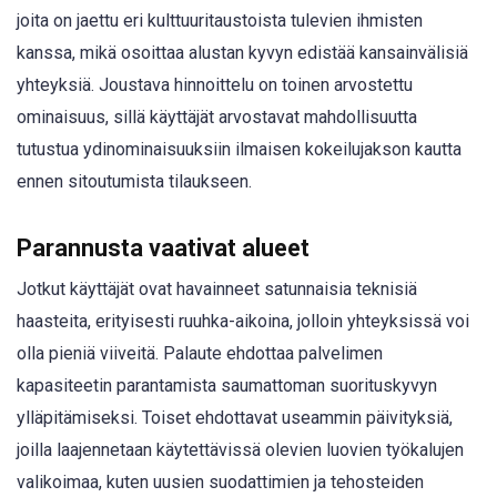
joita on jaettu eri kulttuuritaustoista tulevien ihmisten
kanssa, mikä osoittaa alustan kyvyn edistää kansainvälisiä
yhteyksiä. Joustava hinnoittelu on toinen arvostettu
ominaisuus, sillä käyttäjät arvostavat mahdollisuutta
tutustua ydinominaisuuksiin ilmaisen kokeilujakson kautta
ennen sitoutumista tilaukseen.
Parannusta vaativat alueet
Jotkut käyttäjät ovat havainneet satunnaisia teknisiä
haasteita, erityisesti ruuhka-aikoina, jolloin yhteyksissä voi
olla pieniä viiveitä. Palaute ehdottaa palvelimen
kapasiteetin parantamista saumattoman suorituskyvyn
ylläpitämiseksi. Toiset ehdottavat useammin päivityksiä,
joilla laajennetaan käytettävissä olevien luovien työkalujen
valikoimaa, kuten uusien suodattimien ja tehosteiden