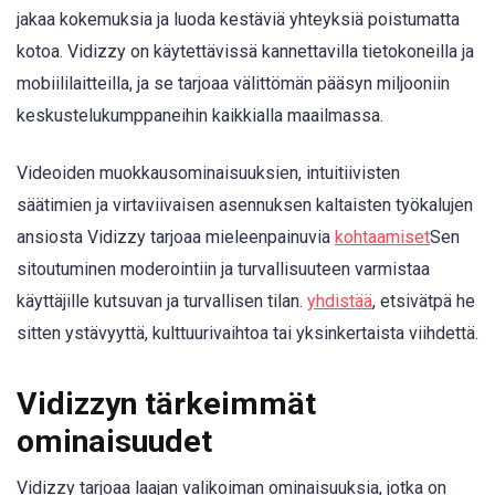
jakaa kokemuksia ja luoda kestäviä yhteyksiä poistumatta
kotoa. Vidizzy on käytettävissä kannettavilla tietokoneilla ja
mobiililaitteilla, ja se tarjoaa välittömän pääsyn miljooniin
keskustelukumppaneihin kaikkialla maailmassa.
Videoiden muokkausominaisuuksien, intuitiivisten
säätimien ja virtaviivaisen asennuksen kaltaisten työkalujen
ansiosta Vidizzy tarjoaa mieleenpainuvia
kohtaamiset
Sen
sitoutuminen moderointiin ja turvallisuuteen varmistaa
käyttäjille kutsuvan ja turvallisen tilan.
yhdistää
, etsivätpä he
sitten ystävyyttä, kulttuurivaihtoa tai yksinkertaista viihdettä.
Vidizzyn tärkeimmät
ominaisuudet
Vidizzy tarjoaa laajan valikoiman ominaisuuksia, jotka on