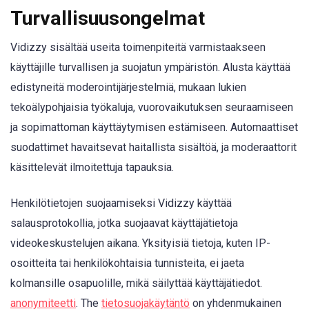
Turvallisuusongelmat
Vidizzy sisältää useita toimenpiteitä varmistaakseen
käyttäjille turvallisen ja suojatun ympäristön. Alusta käyttää
edistyneitä moderointijärjestelmiä, mukaan lukien
tekoälypohjaisia työkaluja, vuorovaikutuksen seuraamiseen
ja sopimattoman käyttäytymisen estämiseen. Automaattiset
suodattimet havaitsevat haitallista sisältöä, ja moderaattorit
käsittelevät ilmoitettuja tapauksia.
Henkilötietojen suojaamiseksi Vidizzy käyttää
salausprotokollia, jotka suojaavat käyttäjätietoja
videokeskustelujen aikana. Yksityisiä tietoja, kuten IP-
osoitteita tai henkilökohtaisia tunnisteita, ei jaeta
kolmansille osapuolille, mikä säilyttää käyttäjätiedot.
anonymiteetti
. The
tietosuojakäytäntö
on yhdenmukainen