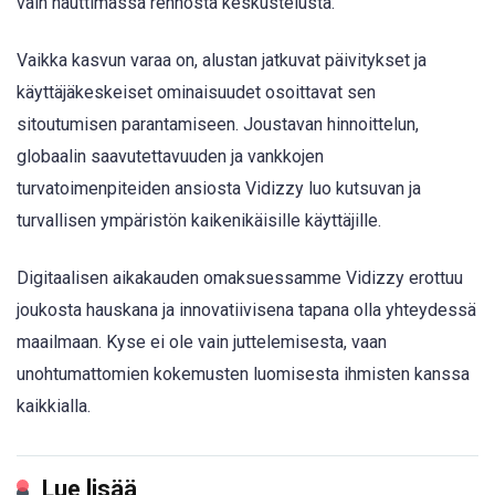
vain nauttimassa rennosta keskustelusta.
Vaikka kasvun varaa on, alustan jatkuvat päivitykset ja
käyttäjäkeskeiset ominaisuudet osoittavat sen
sitoutumisen parantamiseen. Joustavan hinnoittelun,
globaalin saavutettavuuden ja vankkojen
turvatoimenpiteiden ansiosta Vidizzy luo kutsuvan ja
turvallisen ympäristön kaikenikäisille käyttäjille.
Digitaalisen aikakauden omaksuessamme Vidizzy erottuu
joukosta hauskana ja innovatiivisena tapana olla yhteydessä
maailmaan. Kyse ei ole vain juttelemisesta, vaan
unohtumattomien kokemusten luomisesta ihmisten kanssa
kaikkialla.
Lue lisää