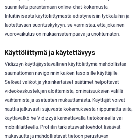
suunniteltu parantamaan online-chat-kokemusta.
Intuitiivisesta käyttöliittymästä edistyneisiin työkaluihin ja
luotettavaan suorituskykyyn, se varmistaa, että jokainen
vuorovaikutus on mukaansatempaava ja unohtumaton.
Käyttöliittymä ja käytettävyys
Vidizzyn käyttäjäystävällinen käyttöliittymä mahdollistaa
saumattoman navigoinnin kaiken tasoisille käyttäjille.
Selkeät valikot ja yksinkertaiset säätimet helpottavat
videokeskustelujen aloittamista, ominaisuuksien välillä
vaihtamista ja asetusten mukauttamista. Käyttäjät voivat
nauttia jatkuvasti sujuvasta kokemuksesta riippumatta siitä,
käyttävätkö he Vidizzyä kannettavalla tietokoneella vai
mobiililaitteella. Profiilin tarkistusvaihtoehdot lisäävät
mukavuutta ja mahdollistavat tietoon perustuvan