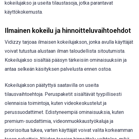
kokeilujakso ja useita tilaustasoja, jotka parantavat
käyttökokemusta.
Ilmainen kokeilu ja hinnoitteluvaihtoehdot
Vidizzy tarjoaa ilmaisen kokeilujakson, jonka avulla käyttäjät
voivat tutustua alustaan ilman taloudellista sitoutumista.
Kokeilujakso sisältää pääsyn tärkeisiin ominaisuuksiin ja
antaa selkeän käsityksen palvelusta ennen ostoa.
Kokeilujakson päätyttyä saatavilla on useita
tilausvaihtoehtoja. Peruspaketit sisältävät tyypillisesti
olennaisia toimintoja, kuten videokeskustelut ja
perussuodattimet. Edistyneempiä ominaisuuksia, kuten
premium-suodattimia, videonmuokkaustyökaluja ja
priorisoitua tukea, varten käyttäjät voivat valita korkeamman