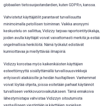
globaalien tietosuojastandardien, kuten GDPR:n, kanssa.
Vahvistetut käyttäjätilit parantavat turvallisuutta
minimoimalla petollisen toiminnan. Vaikka anonyymi
keskustelu on sallittua, Vidizzy tarjoaa raportointityökaluja,
joiden avulla käyttäjät voivat vaivattomasti merkitä ja estää
ongelmallisia henkilöitä. Nämä työkalut edistävät
kunnioittavaa ja miellyttävää ilmapiiriä.
Vidizzy korostaa myös kaikenikäisten käyttäjien
esteettömyyttä sisällyttämällä turvallisuusvinkkejä
erityisesti alaikäisille ja heidän huoltajilleen. Vanhemmat
voivat löytää ohjeita, joissa esitetään parhaat käytännöt
turvalliseen verkkovuorovaikutukseen. Tämä ennakoiva
lähestymistapa vahvistaa Vidizzyn sitoutumista
vastuulliseen viestintään ja käyttäjien suojeluun.