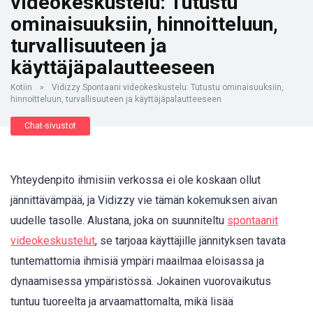
videokeskustelu: Tutustu
ominaisuuksiin, hinnoitteluun,
turvallisuuteen ja
käyttäjäpalautteeseen
Kotiin
»
Vidizzy Spontaani videokeskustelu: Tutustu ominaisuuksiin,
hinnoitteluun, turvallisuuteen ja käyttäjäpalautteeseen
Chat-sivustot
Yhteydenpito ihmisiin verkossa ei ole koskaan ollut
jännittävämpää, ja Vidizzy vie tämän kokemuksen aivan
uudelle tasolle. Alustana, joka on suunniteltu
spontaanit
videokeskustelut
, se tarjoaa käyttäjille jännityksen tavata
tuntemattomia ihmisiä ympäri maailmaa eloisassa ja
dynaamisessa ympäristössä. Jokainen vuorovaikutus
tuntuu tuoreelta ja arvaamattomalta, mikä lisää