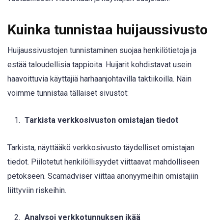
Kuinka tunnistaa huijaussivusto
Huijaussivustojen tunnistaminen suojaa henkilötietoja ja
estää taloudellisia tappioita. Huijarit kohdistavat usein
haavoittuvia käyttäjiä harhaanjohtavilla taktiikoilla. Näin
voimme tunnistaa tällaiset sivustot:
Tarkista verkkosivuston omistajan tiedot
Tarkista, näyttääkö verkkosivusto täydelliset omistajan
tiedot. Piilotetut henkilöllisyydet viittaavat mahdolliseen
petokseen. Scamadviser viittaa anonyymeihin omistajiin
liittyviin riskeihin.
Analysoi verkkotunnuksen ikää