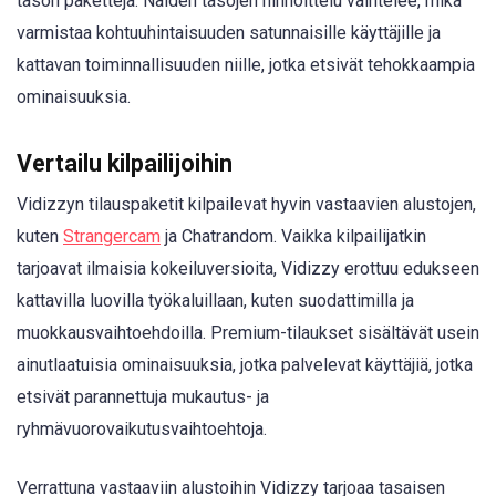
tason paketteja. Näiden tasojen hinnoittelu vaihtelee, mikä
varmistaa kohtuuhintaisuuden satunnaisille käyttäjille ja
kattavan toiminnallisuuden niille, jotka etsivät tehokkaampia
ominaisuuksia.
Vertailu kilpailijoihin
Vidizzyn tilauspaketit kilpailevat hyvin vastaavien alustojen,
kuten
Strangercam
ja Chatrandom. Vaikka kilpailijatkin
tarjoavat ilmaisia kokeiluversioita, Vidizzy erottuu edukseen
kattavilla luovilla työkaluillaan, kuten suodattimilla ja
muokkausvaihtoehdoilla. Premium-tilaukset sisältävät usein
ainutlaatuisia ominaisuuksia, jotka palvelevat käyttäjiä, jotka
etsivät parannettuja mukautus- ja
ryhmävuorovaikutusvaihtoehtoja.
Verrattuna vastaaviin alustoihin Vidizzy tarjoaa tasaisen