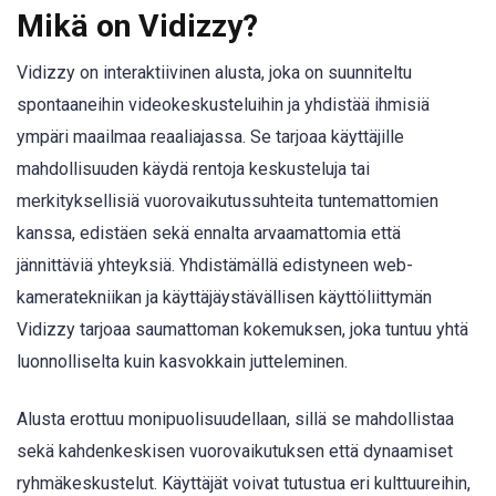
Mikä on Vidizzy?
Vidizzy on interaktiivinen alusta, joka on suunniteltu
spontaaneihin videokeskusteluihin ja yhdistää ihmisiä
ympäri maailmaa reaaliajassa. Se tarjoaa käyttäjille
mahdollisuuden käydä rentoja keskusteluja tai
merkityksellisiä vuorovaikutussuhteita tuntemattomien
kanssa, edistäen sekä ennalta arvaamattomia että
jännittäviä yhteyksiä. Yhdistämällä edistyneen web-
kameratekniikan ja käyttäjäystävällisen käyttöliittymän
Vidizzy tarjoaa saumattoman kokemuksen, joka tuntuu yhtä
luonnolliselta kuin kasvokkain jutteleminen.
Alusta erottuu monipuolisuudellaan, sillä se mahdollistaa
sekä kahdenkeskisen vuorovaikutuksen että dynaamiset
ryhmäkeskustelut. Käyttäjät voivat tutustua eri kulttuureihin,