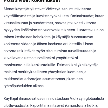
Positiiviset kokemukset
Monet käyttäjät ylistävät Vidizzyä sen intuitiivisesta
käyttöliittymästä ja luovista työkaluista. Ominaisuudet, kuten
virtuaalitaustat ja suodattimet, saavat jatkuvasti kiitosta
syvyyden lisäämisestä vuorovaikutukseen. Luotettavuus on
toinen keskeinen kohokohta, ja käyttäjät huomauttavat
korkeasta videon ja äänen laadusta eri laitteilla. Useat
arvostelut kiittävät myös sitoutumista turvallisuuteen ja
kuvailevat alustaa turvalliseksi ympäristöksi
monimuotoisille keskusteluille. Esimerkiksi yksi käyttäjä
mainitsi merkityksellisten yhteyksien luomisen ja
multimediatiedostojen saumattoman jakamisen
ryhmäpuheluiden aikana.
Käyttäjät ilmaisevat usein innostustaan Vidizzyn globaalista
ulottuvuudesta. Raportit mainitsevat ikimuistoisia hetkiä,