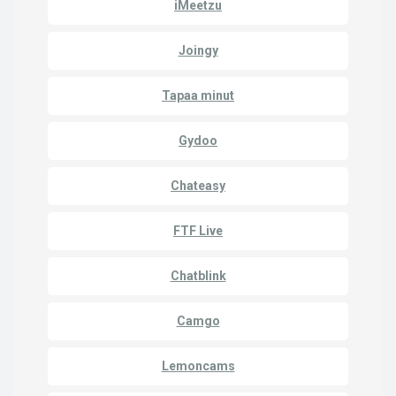
iMeetzu
Joingy
Tapaa minut
Gydoo
Chateasy
FTF Live
Chatblink
Camgo
Lemoncams