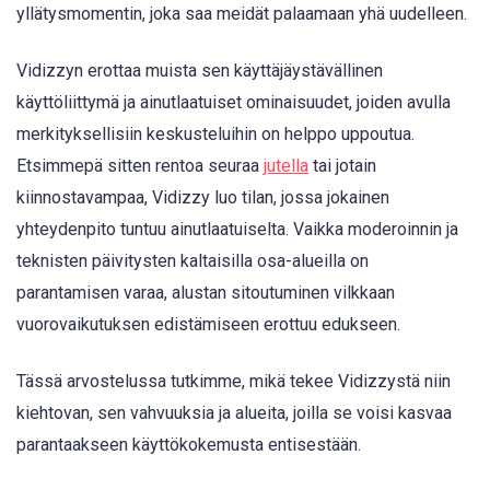
yllätysmomentin, joka saa meidät palaamaan yhä uudelleen.
Vidizzyn erottaa muista sen käyttäjäystävällinen
käyttöliittymä ja ainutlaatuiset ominaisuudet, joiden avulla
merkityksellisiin keskusteluihin on helppo uppoutua.
Etsimmepä sitten rentoa seuraa
jutella
tai jotain
kiinnostavampaa, Vidizzy luo tilan, jossa jokainen
yhteydenpito tuntuu ainutlaatuiselta. Vaikka moderoinnin ja
teknisten päivitysten kaltaisilla osa-alueilla on
parantamisen varaa, alustan sitoutuminen vilkkaan
vuorovaikutuksen edistämiseen erottuu edukseen.
Tässä arvostelussa tutkimme, mikä tekee Vidizzystä niin
kiehtovan, sen vahvuuksia ja alueita, joilla se voisi kasvaa
parantaakseen käyttökokemusta entisestään.