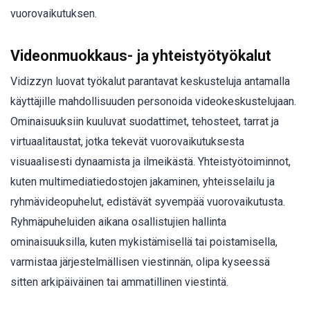
vuorovaikutuksen.
Videonmuokkaus- ja yhteistyötyökalut
Vidizzyn luovat työkalut parantavat keskusteluja antamalla
käyttäjille mahdollisuuden personoida videokeskustelujaan.
Ominaisuuksiin kuuluvat suodattimet, tehosteet, tarrat ja
virtuaalitaustat, jotka tekevät vuorovaikutuksesta
visuaalisesti dynaamista ja ilmeikästä. Yhteistyötoiminnot,
kuten multimediatiedostojen jakaminen, yhteisselailu ja
ryhmävideopuhelut, edistävät syvempää vuorovaikutusta.
Ryhmäpuheluiden aikana osallistujien hallinta
ominaisuuksilla, kuten mykistämisellä tai poistamisella,
varmistaa järjestelmällisen viestinnän, olipa kyseessä
sitten arkipäiväinen tai ammatillinen viestintä.