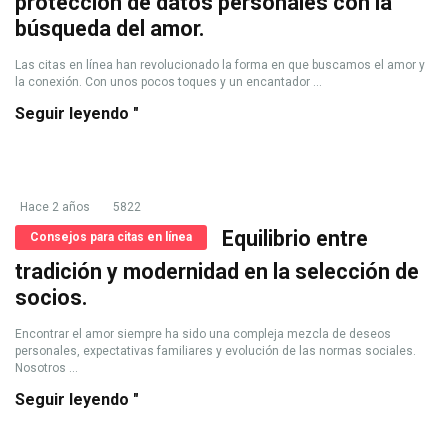
protección de datos personales con la
búsqueda del amor.
Las citas en línea han revolucionado la forma en que buscamos el amor y
la conexión. Con unos pocos toques y un encantador ...
Seguir leyendo "
Hace 2 años
5822
Equilibrio entre
Consejos para citas en línea
tradición y modernidad en la selección de
socios.
Encontrar el amor siempre ha sido una compleja mezcla de deseos
personales, expectativas familiares y evolución de las normas sociales.
Nosotros ...
Seguir leyendo "