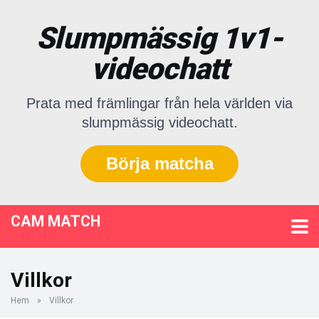
Slumpmässig 1v1-
videochatt
Prata med främlingar från hela världen via
slumpmässig videochatt.
Börja matcha
CAM MATCH
Villkor
Hem
»
Villkor