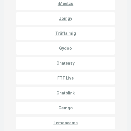
iMeetzu
Joingy
Träffa mig
Gydoo
Chateasy
FTF Live
Chatblink
Camgo
Lemoncams