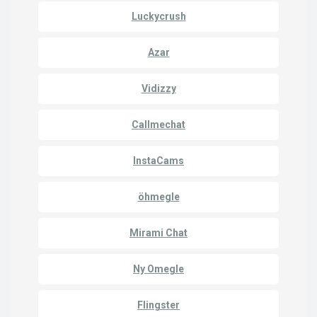
Luckycrush
Azar
Vidizzy
Callmechat
InstaCams
öhmegle
Mirami Chat
Ny Omegle
Flingster