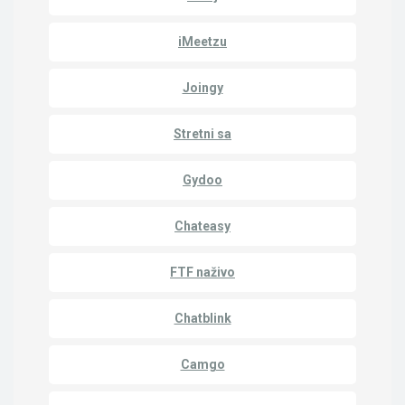
iMeetzu
Joingy
Stretni sa
Gydoo
Chateasy
FTF naživo
Chatblink
Camgo