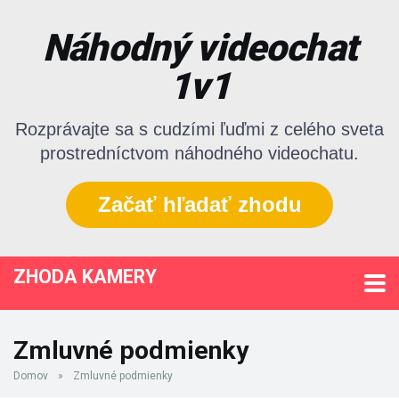
Náhodný videochat
1v1
Rozprávajte sa s cudzími ľuďmi z celého sveta
prostredníctvom náhodného videochatu.
Začať hľadať zhodu
ZHODA KAMERY
Zmluvné podmienky
Domov
»
Zmluvné podmienky