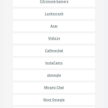
Citrónové kamery
Luckycrush
Azar
Vidizzy
Callmechat
InstaCams
uhmegle
Mirami Chat
Nový Omegle