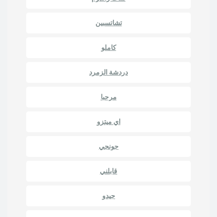
تشاتسبين
كاملو
دردشة الزمرد
مرحبا
اي ميتزو
جونجي
قابلني
جيدو