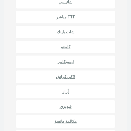
شاتيسي
FTF مباشر
شات بلينك
كامغو
ليمونكامز
لاكي كراش
أزار
فيديزي
مكالمة هاتفية