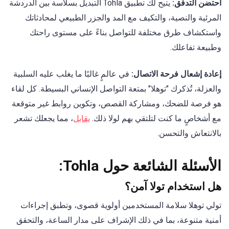
احتضن التدفق:
يتيح لك تطبيق Tohla التبديل بسلاسة بين الدردشة
المرئية والنصية، والتكيف مع المد والجزر الطبيعي لمحادثاتك
واستكشاف طرق مختلفة للتواصل بناءً على مستوى راحتك
وطبيعة تفاعلك.
إعادة إشعال فرحة الاتصال:
في عالمٍ غالبًا ما يغلب عليه السلبية
والعزلة، تُذكرك "توهلا" بمتعة التواصل الإنساني البسيطة. كل لقاء
هو فرصة للضحك، ومشاركة القصص، وتكوين روابط غير متوقعة
مع أشخاصٍ ما كنت لتلتقي بهم لولا ذلك.
يقابل
، مما يجعلك تشعر
بالانتعاش والتحسن.
الأسئلة الشائعة حول Tohla:
هل استخدام تولا آمن؟
تولي توهلا سلامة المستخدمين أولوية قصوى، وتطبق إجراءات
أمنية متنوعة، بما في ذلك الإشراف على مدار الساعة، والتحقق