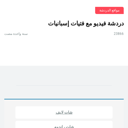
مواقع الدردشة
دردشة فيديو مع فتيات إسبانيات
23866
سنة واحدة مضت
شات لايف
شات راندوم