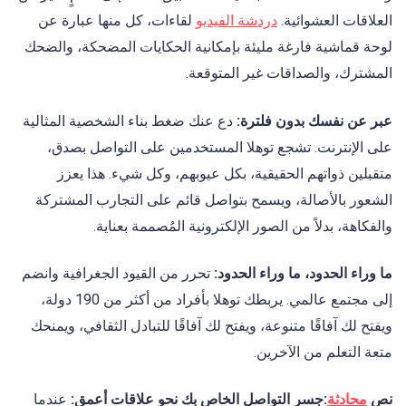
العلاقات العشوائية.
دردشة الفيديو
لقاءات، كل منها عبارة عن
لوحة قماشية فارغة مليئة بإمكانية الحكايات المضحكة، والضحك
المشترك، والصداقات غير المتوقعة.
عبر عن نفسك بدون فلترة:
دع عنك ضغط بناء الشخصية المثالية
على الإنترنت. تشجع توهلا المستخدمين على التواصل بصدق،
متقبلين ذواتهم الحقيقية، بكل عيوبهم، وكل شيء. هذا يعزز
الشعور بالأصالة، ويسمح بتواصل قائم على التجارب المشتركة
والفكاهة، بدلاً من الصور الإلكترونية المُصممة بعناية.
ما وراء الحدود، ما وراء الحدود:
تحرر من القيود الجغرافية وانضم
إلى مجتمع عالمي. يربطك توهلا بأفراد من أكثر من 190 دولة،
ويفتح لك آفاقًا متنوعة، ويفتح لك آفاقًا للتبادل الثقافي، ويمنحك
متعة التعلم من الآخرين.
نص
محادثة
:جسر التواصل الخاص بك نحو علاقات أعمق:
عندما