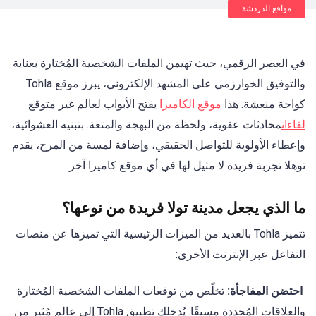
مواقع الدردشة
في العصر الرقمي، حيث تهيمن الملفات الشخصية المُختارة بعناية
والتوفيق الخوارزمي على المشهد الإلكتروني، يبرز موقع Tohla
كواحة منعشة. هذا
موقع الكاميرا
يفتح الأبواب لعالم غير متوقع
لقاءات
محادثات عفوية، ولحظة من البهجة والمتعة. بتبنيه العشوائية،
وإعطاء الأولوية للتواصل الحقيقي، وإضافة لمسة من المرح، يقدم
توهلا تجربة فريدة لا مثيل لها في أي موقع كاميرا آخر.
ما الذي يجعل مدينة تولا فريدة من نوعها؟
تتميز Tohla بالعديد من الميزات الرئيسية التي تميزها عن منصات
التفاعل عبر الإنترنت الأخرى:
احتضن المفاجأة:
تخلّص من توقعات الملفات الشخصية المُختارة
والعلاقات المُحددة مسبقًا. يُدخلك تطبيق Tohla إلى عالمٍ مُثير من