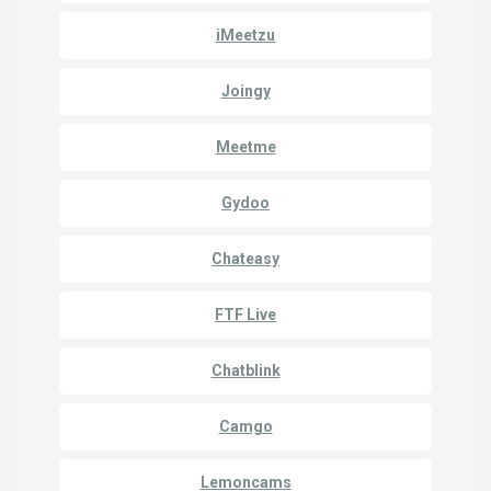
iMeetzu
Joingy
Meetme
Gydoo
Chateasy
FTF Live
Chatblink
Camgo
Lemoncams