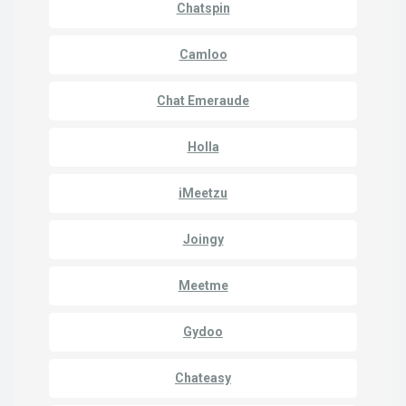
Chatspin
Camloo
Chat Emeraude
Holla
iMeetzu
Joingy
Meetme
Gydoo
Chateasy