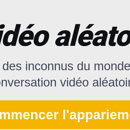
idéo aléato
 des inconnus du monde 
nversation vidéo aléatoi
mmencer l'appariem