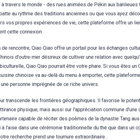
s à travers le monde - des rues animées de Pékin aux banlieues t
batte au rythme des traditions anciennes ou que vous ayez décou
vers vos propres expériences de vie, cette plateforme offre un li
ent cette connexion.
 de rencontre, Qiao Qiao offre un portail pour les échanges cult
Chinois d'outre-mer désireux de cultiver une relation avec quelq
iculturelle, Qiao Qiao pourrait être votre phare. Si vous êtes un 
a cuisine chinoise va au-delà du menu à emporter, cette plateforme
c une personne imprégnée de ce riche univers.
 transcende les frontières géographiques. Il favorise le potenti
ttirance physique, mais aussi sur l'appréciation commune d'une c
partenaire capable de réciter des poèmes de la dynastie Tang au
 à l'aise dans une cérémonie traditionnelle du thé que dans un c
 votre recherche prend une tournure extraordinaire...