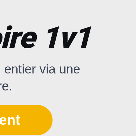
ire 1v1
entier via une
re.
ent