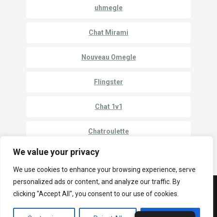
uhmegle
Chat Mirami
Nouveau Omegle
Flingster
Chat 1v1
Chatroulette
We value your privacy
We use cookies to enhance your browsing experience, serve
personalized ads or content, and analyze our traffic. By
clicking "Accept All", you consent to our use of cookies.
© Copyright 2023 | Cam Match - Discuter avec des étrangers en ligne
Politique de confidentialité
Conditions générales d'utilisation