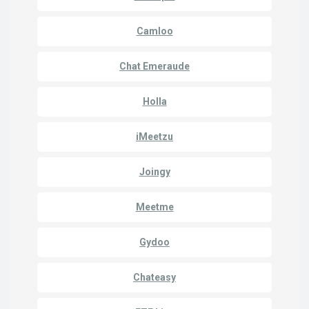
Camloo
Chat Emeraude
Holla
iMeetzu
Joingy
Meetme
Gydoo
Chateasy