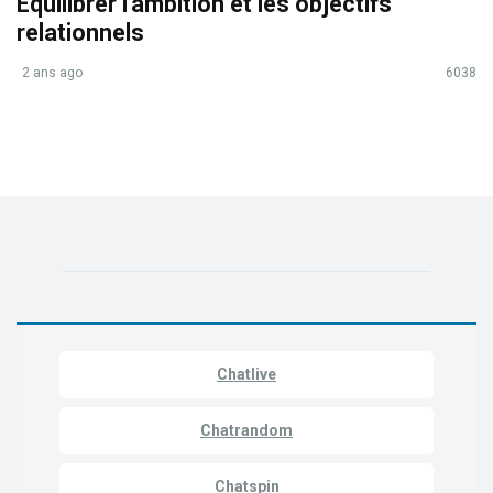
Équilibrer l'ambition et les objectifs
relationnels
2 ans ago
6038
Chatlive
Chatrandom
Chatspin