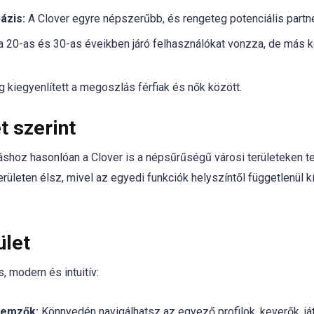
ázis:
A Clover egyre népszerűbb, és rengeteg potenciális partner
 20-as és 30-as éveikben járó felhasználókat vonzza, de más 
g kiegyenlített a megoszlás férfiak és nők között.
t szerint
hoz hasonlóan a Clover is a népsűrűségű városi területeken tel
területen élsz, mivel az egyedi funkciók helyszíntől függetlenül 
ület
, modern és intuitív:
llemzők:
Könnyedén navigálhatsz az egyező profilok, keverők, já