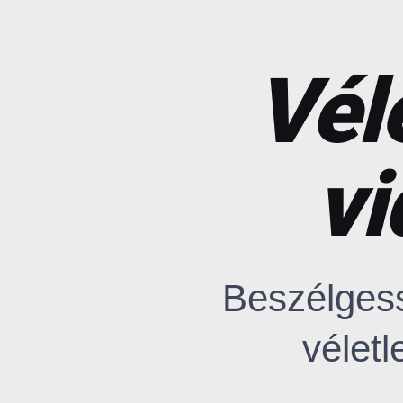
Vél
v
Beszélgess
véletl