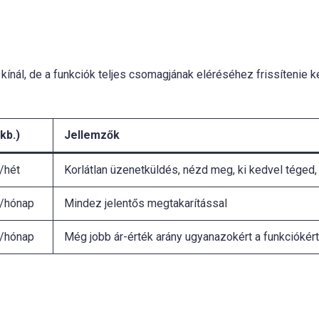
kínál, de a funkciók teljes csomagjának eléréséhez frissítenie k
kb.)
Jellemzők
/hét
Korlátlan üzenetküldés, nézd meg, ki kedvel téged, 
/hónap
Mindez jelentős megtakarítással
/hónap
Még jobb ár-érték arány ugyanazokért a funkciókért