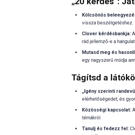
„20 kérdés”: Já
Kölcsönös beleegyezé
vissza beszélgetéshez.
Clover kérdésbankja:
A
rád jellemző-e a hangulat
Mutasd meg és hasonlí
egy nagyszerű módja anna
Tágítsd a látókö
„Igény szerinti randevú
elérhetőségedet, és gyor
Közösségi kapcsolat:
A
témákról.
Tanulj és fedezz fel:
Cl