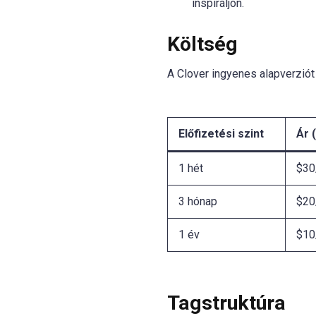
inspiráljon.
Költség
A Clover ingyenes alapverziót 
Előfizetési szint
Ár (
1 hét
$30
3 hónap
$20
1 év
$10
Tagstruktúra