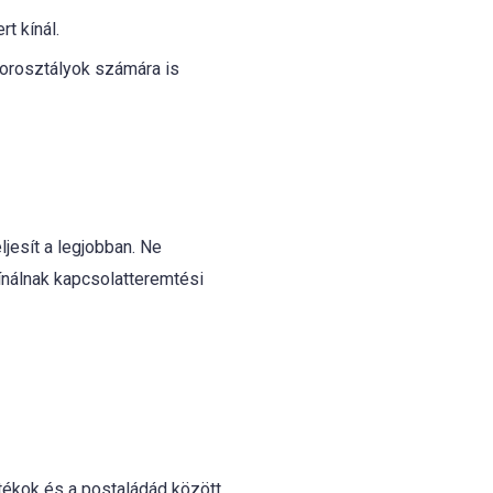
t kínál.
korosztályok számára is
jesít a legjobban. Ne
kínálnak kapcsolatteremtési
tékok és a postaládád között.