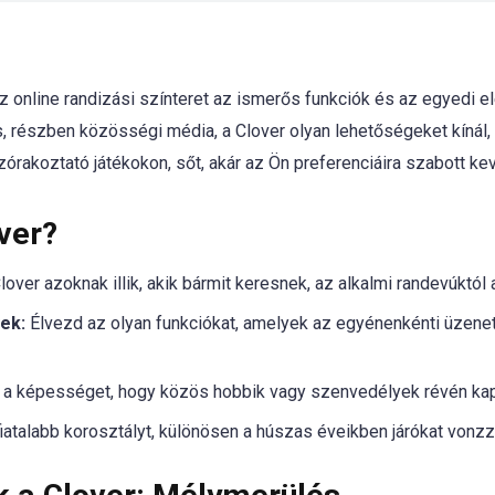
 az online randizási színteret az ismerős funkciók és az egyedi
 részben közösségi média, a Clover olyan lehetőségeket kínál
órakoztató játékokon, sőt, akár az Ön preferenciáira szabott kev
ver?
lover azoknak illik, akik bármit keresnek, az alkalmi randevúktól
ek:
Élvezd az olyan funkciókat, amelyek az egyénenkénti üzene
 a képességet, hogy közös hobbik vagy szenvedélyek révén ka
iatalabb korosztályt, különösen a húszas éveikben járókat vonzz