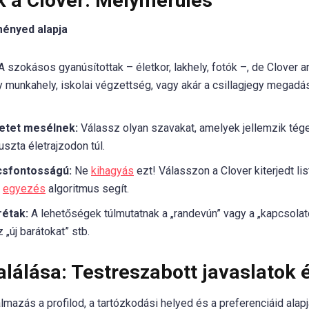
 a Clover: Mélymerülés
ményed alapja
 szokásos gyanúsítottak – életkor, lakhely, fotók –, de Clover a
y munkahely, iskolai végzettség, vagy akár a csillagjegy megadás
netet mesélnek:
Válassz olyan szavakat, amelyek jellemzik téged
szta életrajzodon túl.
csfontosságú:
Ne
kihagyás
ezt! Válasszon a Clover kiterjedt lis
ő
egyezés
algoritmus segít.
rétak:
A lehetőségek túlmutatnak a „randevún” vagy a „kapcsolat
 „új barátokat” stb.
lálása: Testreszabott javaslatok 
lmazás a profilod, a tartózkodási helyed és a preferenciáid ala