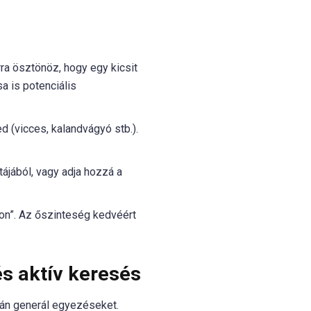
rra ösztönöz, hogy egy kicsit
a is potenciális
 (vicces, kalandvágyó stb.).
tájából, vagy adja hozzá a
on”. Az őszinteség kedvéért
és aktív keresés
pján generál egyezéseket.