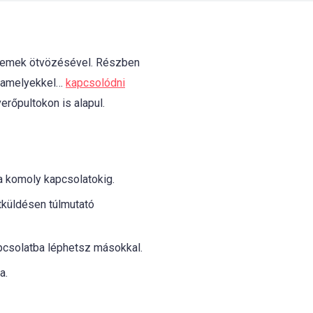
 elemek ötvözésével. Részben
, amelyekkel…
kapcsolódni
erőpultokon is alapul.
 a komoly kapcsolatokig.
tküldésen túlmutató
pcsolatba léphetsz másokkal.
a.