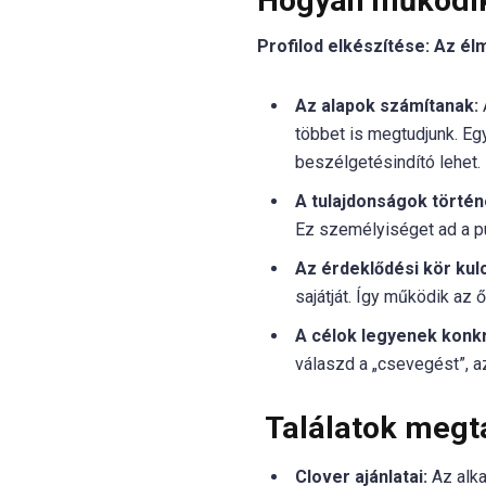
Hogyan működik
Profilod elkészítése: Az él
Az alapok számítanak:
A
többet is megtudjunk. Eg
beszélgetésindító lehet.
A tulajdonságok törté
Ez személyiséget ad a pu
Az érdeklődési kör kul
sajátját. Így működik az 
A célok legyenek konk
válaszd a „csevegést”, az
Találatok megta
Clover ajánlatai:
Az alka