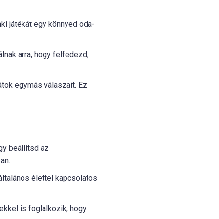
nki játékát egy könnyed oda-
lnak arra, hogy felfedezd,
játok egymás válaszait. Ez
y beállítsd az
an.
ltalános élettel kapcsolatos
ekkel is foglalkozik, hogy