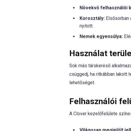
Növekvő felhasználói b
Korosztály:
Elsősorban a
nyitott.
Nemek egyensúlya:
Elé
Használat terüle
Sok más társkereső alkalmazás
csüggedj, ha ritkábban lakott 
lehetőséget.
Felhasználói fel
A Clover kezelőfelülete színes
Világosan megjelölt je