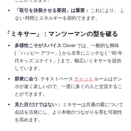
「取引を決裂させる要因」は重要：
これにより、
し
ない
時間とエネルギーを節約できます。
「ミキサー」：マンツーマンの型を破る
多様性こそがスパイス
Clover では、一般的な興味
(「ハッピー アワー」) から非常にニッチな (「90 年
代キッズ ユナイト」) まで、幅広いミキサーを提供
しています。
群衆に会う:
テキストベース
チャット
ルームはテン
ポが速く楽しいので、一度に多くの人と交流するこ
とができます。
見た目だけではない：
ミキサーは共通の愛について
会話を活発にし、より本物のつながりを育む可能性
を高めます。