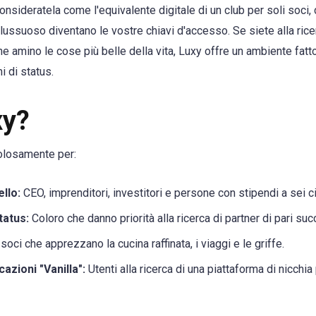
nsideratela come l'equivalente digitale di un club per soli soci, do
ita lussuoso diventano le vostre chiavi d'accesso. Se siete alla ri
e amino le cose più belle della vita, Luxy offre un ambiente fatto
i di status.
xy?
olosamente per:
ello:
CEO, imprenditori, investitori e persone con stipendi a sei cif
status:
Coloro che danno priorità alla ricerca di partner di pari suc
 soci che apprezzano la cucina raffinata, i viaggi e le griffe.
cazioni "Vanilla":
Utenti alla ricerca di una piattaforma di nicchi