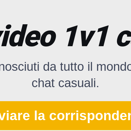
ideo 1v1 
osciuti da tutto il mond
chat casuali.
viare la corrisponde