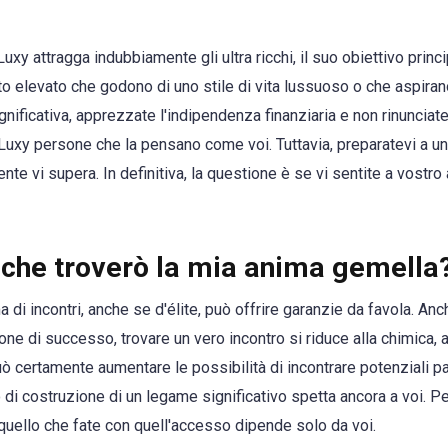
y attragga indubbiamente gli ultra ricchi, il suo obiettivo princi
o elevato che godono di uno stile di vita lussuoso o che aspirano 
significativa, apprezzate l'indipendenza finanziaria e non rinunciat
 Luxy persone che la pensano come voi. Tuttavia, preparatevi a una
e vi supera. In definitiva, la questione è se vi sentite a vostro a
 che troverò la mia anima gemella
di incontri, anche se d'élite, può offrire garanzie da favola. Anch
e di successo, trovare un vero incontro si riduce alla chimica, ai
ò certamente aumentare le possibilità di incontrare potenziali par
oro di costruzione di un legame significativo spetta ancora a voi.
quello che fate con quell'accesso dipende solo da voi.