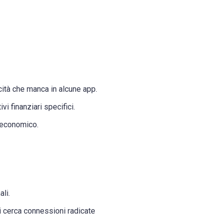
icità che manca in alcune app.
i finanziari specifici.
a-economico.
li.
i cerca connessioni radicate