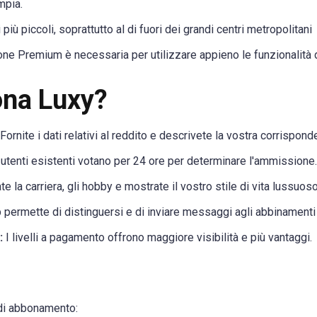
mpia.
iù piccoli, soprattutto al di fuori dei grandi centri metropolitani
one Premium è necessaria per utilizzare appieno le funzionalità d
na Luxy?
Fornite i dati relativi al reddito e descrivete la vostra corrispond
 utenti esistenti votano per 24 ore per determinare l'ammissione.
e la carriera, gli hobby e mostrate il vostro stile di vita lussuoso
 permette di distinguersi e di inviare messaggi agli abbinamenti 
:
I livelli a pagamento offrono maggiore visibilità e più vantaggi.
i di abbonamento: