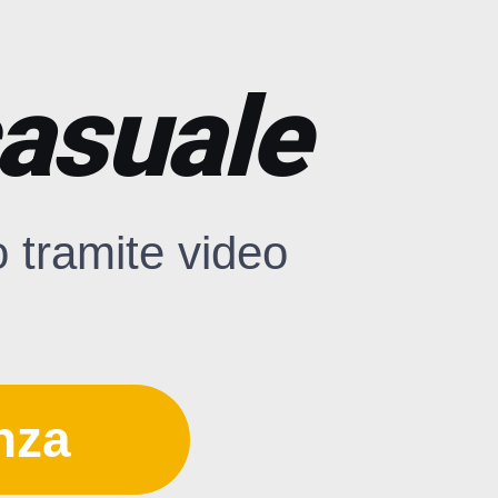
casuale
o tramite video
nza