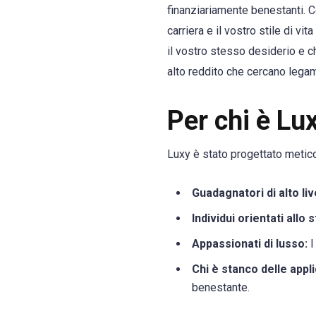
finanziariamente benestanti. Co
carriera e il vostro stile di v
il vostro stesso desiderio e ch
alto reddito che cercano legam
Per chi è Lu
Luxy è stato progettato metic
Guadagnatori di alto liv
Individui orientati allo 
Appassionati di lusso:
I
Chi è stanco delle appli
benestante.