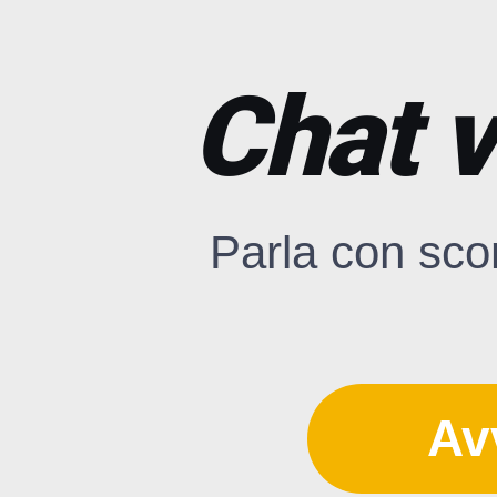
Chat v
Parla con scon
Av