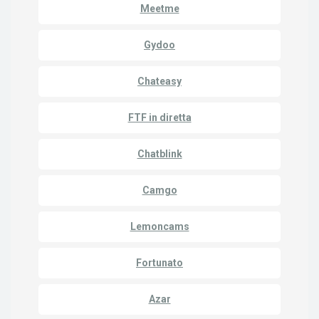
Meetme
Gydoo
Chateasy
FTF in diretta
Chatblink
Camgo
Lemoncams
Fortunato
Azar