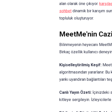
alan olarak öne çıkıyor.
karşıla
sohbet
dinamik bir karışım sun
topluluk oluşturuyor.
MeetMe'nin Cazi
Bilinmeyenin heyecanı MeetMe'n
Birkaç özellik kullanıcı deneyim
Kişiselleştirilmiş Keşif:
MeetMe
algoritmasından yararlanır. Bu k
yankı uyandıran bağlantıları teş
Canlı Yayın Özeti:
İçinizdeki s
kitleye sergileyin. İzleyicilerl