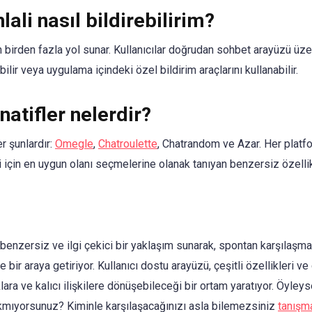
ali nasıl bildirebilirim?
n birden fazla yol sunar. Kullanıcılar doğrudan sohbet arayüzü üzer
lir veya uygulama içindeki özel bildirim araçlarını kullanabilir.
atifler nelerdir?
r şunlardır:
Omegle
,
Chatroulette
, Chatrandom ve Azar. Her platfor
eri için en uygun olanı seçmelerine olanak tanıyan benzersiz özellik
enzersiz ve ilgi çekici bir yaklaşım sunarak, spontan karşılaşma
 bir araya getiriyor. Kullanıcı dostu arayüzü, çeşitli özellikleri ve
klara ve kalıcı ilişkilere dönüşebileceği bir ortam yaratıyor. Öyl
çıkmıyorsunuz? Kiminle karşılaşacağınızı asla bilemezsiniz
tanışm