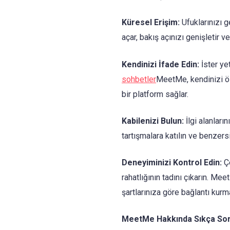
Küresel Erişim:
Ufuklarınızı g
açar, bakış açınızı genişletir v
Kendinizi İfade Edin:
İster yet
sohbetler
MeetMe, kendinizi öz
bir platform sağlar.
Kabilenizi Bulun:
İlgi alanları
tartışmalara katılın ve benzersi
Deneyiminizi Kontrol Edin:
Çe
rahatlığının tadını çıkarın. Me
şartlarınıza göre bağlantı kurm
MeetMe Hakkında Sıkça Soru