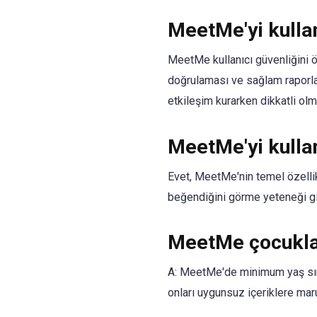
MeetMe'yi kulla
MeetMe kullanıcı güvenliğini ön
doğrulaması ve sağlam raporlama
etkileşim kurarken dikkatli ol
MeetMe'yi kulla
Evet, MeetMe'nin temel özellikl
beğendiğini görme yeteneği gib
MeetMe çocukla
A: MeetMe'de minimum yaş sınır
onları uygunsuz içeriklere maruz