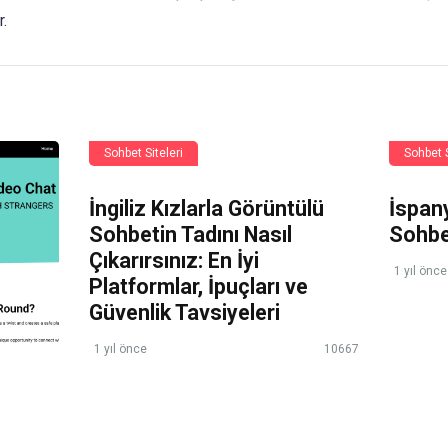
.
Sohbet Siteleri
Sohbet S
İngiliz Kızlarla Görüntülü
İspany
Sohbetin Tadını Nasıl
Sohb
Çıkarırsınız: En İyi
1 yıl önce
Platformlar, İpuçları ve
Güvenlik Tavsiyeleri
1 yıl önce
10667