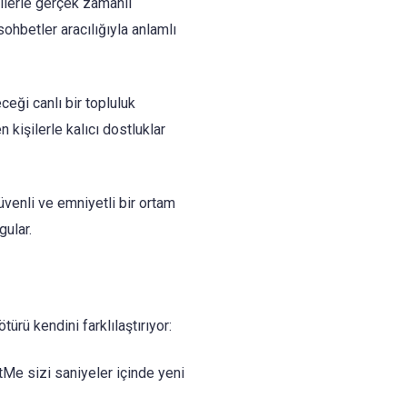
şilerle gerçek zamanlı
sohbetler aracılığıyla anlamlı
eği canlı bir topluluk
n kişilerle kalıcı dostluklar
üvenli ve emniyetli bir ortam
ular.
rü kendini farklılaştırıyor:
Me sizi saniyeler içinde yeni