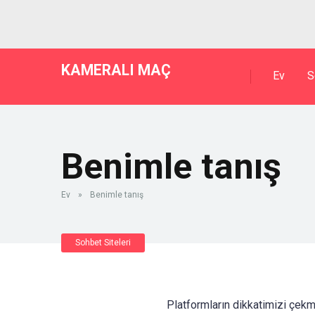
KAMERALI MAÇ
Ev
S
Benimle tanış
Ev
»
Benimle tanış
Sohbet Siteleri
Platformların dikkatimizi çekme