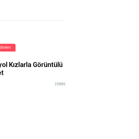
iteleri
ol Kızlarla Görüntülü
et
23880