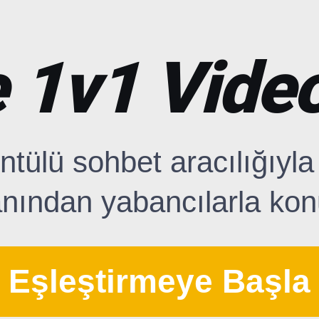
 1v1 Vide
ntülü sohbet aracılığıyla
anından yabancılarla ko
Eşleştirmeye Başla