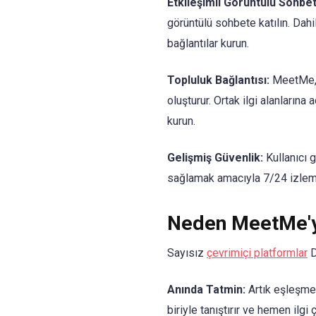
Etkileşimli Görüntülü Sohbet
görüntülü sohbete katılın. Dahil
bağlantılar kurun.
Topluluk Bağlantısı:
MeetMe, k
oluşturur. Ortak ilgi alanlarına
kurun.
Gelişmiş Güvenlik:
Kullanıcı 
sağlamak amacıyla 7/24 izleme
Neden MeetMe'y
Sayısız
çevrimiçi platformlar
D
Anında Tatmin:
Artık eşleşme
biriyle tanıştırır ve hemen ilgi