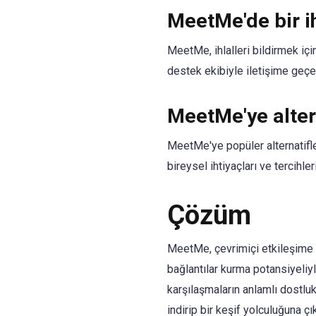
MeetMe'de bir ihl
MeetMe, ihlalleri bildirmek içi
destek ekibiyle iletişime geçebi
MeetMe'ye altern
MeetMe'ye popüler alternatifle
bireysel ihtiyaçları ve tercihl
Çözüm
MeetMe, çevrimiçi etkileşime b
bağlantılar kurma potansiyeliyle
karşılaşmaların anlamlı dostlu
indirip bir keşif yolculuğuna 