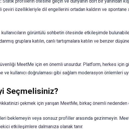
:
Statik profillerin ötesine geçin ve dünyanın dört bir yanından ki
i çeviri özellikleriyle dil engellerini ortadan kaldırın ve spontane 
ullanıcıların görüntülü sohbetin ötesinde etkileşimde bulunabilec
 adanmış gruplara katılın, canlı tartışmalara katılın ve benzer düşüne
güvenliği MeetMe için en önemli unsurdur. Platform, herkes için g
 ve kullanıcı doğrulaması gibi sağlam moderasyon önlemleri uyg
i Seçmelisiniz?
ikkatinizi çekmek için yarışan MeetMe, birkaç önemli nedenden ötü
leri beklemeyin veya sonsuz profiller arasında gezinmeyin. Meet
 çekici etkileşimlere dalmanıza olanak tanır.