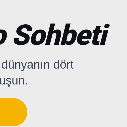
o Sohbeti
 dünyanın dört
nuşun.