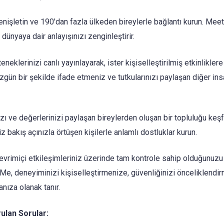
enişletin ve 190'dan fazla ülkeden bireylerle bağlantı kurun. MeetM
e dünyaya dair anlayışınızı zenginleştirir.
eneklerinizi canlı yayınlayarak, ister kişiselleştirilmiş etkinliklere
gün bir şekilde ifade etmeniz ve tutkularınızı paylaşan diğer insa
nızı ve değerlerinizi paylaşan bireylerden oluşan bir topluluğu keşfe
z bakış açınızla örtüşen kişilerle anlamlı dostluklar kurun.
vrimiçi etkileşimleriniz üzerinde tam kontrole sahip olduğunuzu
etMe, deneyiminizi kişiselleştirmenize, güvenliğinizi önceliklendi
anıza olanak tanır.
lan Sorular: