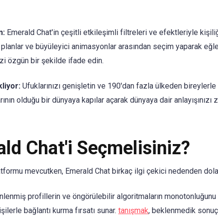
n:
Emerald Chat'in çeşitli etkileşimli filtreleri ve efektleriyle kişil
a planlar ve büyüleyici animasyonlar arasından seçim yaparak eğl
i özgün bir şekilde ifade edin.
liyor:
Ufuklarınızı genişletin ve 190'dan fazla ülkeden bireylerle
larının olduğu bir dünyaya kapılar açarak dünyaya dair anlayışınızı z
ld Chat'i Seçmelisiniz?
atformu mevcutken, Emerald Chat birkaç ilgi çekici nedenden dolay
enmiş profillerin ve öngörülebilir algoritmaların monotonluğunu 
ilerle bağlantı kurma fırsatı sunar.
tanışmak
, beklenmedik sonuçl