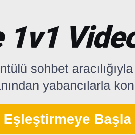
 1v1 Vide
ntülü sohbet aracılığıyla
anından yabancılarla ko
Eşleştirmeye Başla