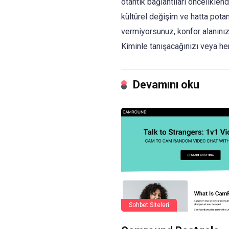
otantik bağlantıları önceliklen
kültürel değişim ve hatta potan
vermiyorsunuz, konfor alanını
Kiminle tanışacağınızı veya h
Devamını oku
Sohbet Siteleri