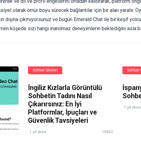
direrek ve dil ve profil engellerini ortadan kaldırarak, platform ö
siyel olarak ömür boyu sürecek bağlantılar için bir alan yaratır. 
zın dışına çıkmıyorsunuz ve bugün Emerald Chat ile bir keşif yol
emen köşede sizi hangi inanılmaz deneyimlerin beklediğini asla b
Sohbet Siteleri
Sohbet S
İngiliz Kızlarla Görüntülü
İspany
Sohbetin Tadını Nasıl
Sohb
Çıkarırsınız: En İyi
1 yıl önce
Platformlar, İpuçları ve
Güvenlik Tavsiyeleri
1 yıl önce
10652