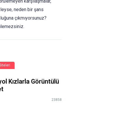
ngörülemeyen karşılaşmalar,
Öyleyse, neden bir şans
culuğuna çıkmıyorsunuz?
ilemezsiniz.
iteleri
ol Kızlarla Görüntülü
et
23858