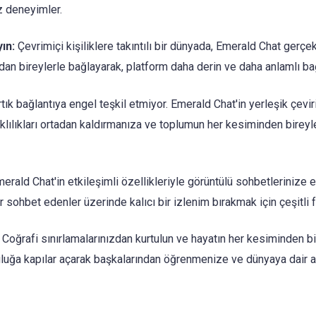
z deneyimler.
ın:
Çevrimiçi kişiliklere takıntılı bir dünyada, Emerald Chat gerçek
dan bireylerle bağlayarak, platform daha derin ve daha anlamlı bağl
rtık bağlantıya engel teşkil etmiyor. Emerald Chat'in yerleşik çeviri
farklılıkları ortadan kaldırmanıza ve toplumun her kesiminden bireyl
erald Chat'in etkileşimli özellikleriyle görüntülü sohbetlerinize eğ
 sohbet edenler üzerinde kalıcı bir izlenim bırakmak için çeşitli fi
Coğrafi sınırlamalarınızdan kurtulun ve hayatın her kesiminden bir
uluğa kapılar açarak başkalarından öğrenmenize ve dünyaya dair a