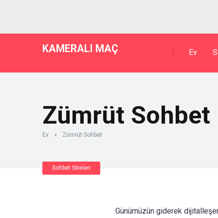
KAMERALI MAÇ
Ev
S
Zümrüt Sohbet
Ev
»
Zümrüt Sohbet
Sohbet Siteleri
Günümüzün giderek dijitalleşen 