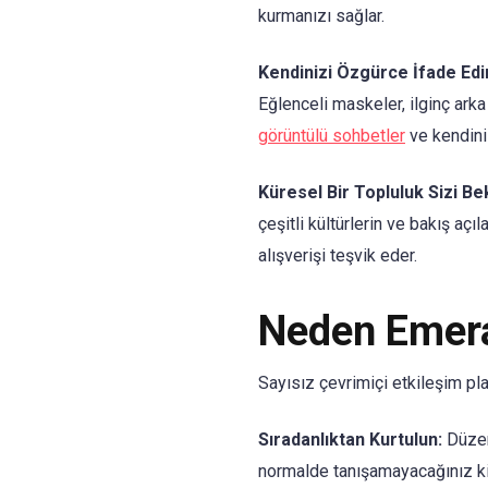
kurmanızı sağlar.
Kendinizi Özgürce İfade Edi
Eğlenceli maskeler, ilginç ark
görüntülü sohbetler
ve kendiniz
Küresel Bir Topluluk Sizi Bek
çeşitli kültürlerin ve bakış açı
alışverişi teşvik eder.
Neden Emera
Sayısız çevrimiçi etkileşim pl
Sıradanlıktan Kurtulun:
Düzenl
normalde tanışamayacağınız kiş