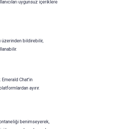
lanıcıları uygunsuz içeriklere
üzerinden bildirebilir,
anabilir.
 Emerald Chat'in
latformlardan ayırır.
pontaneliği benimseyerek,