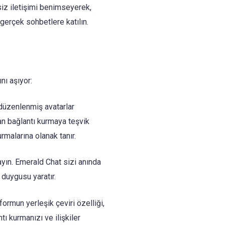
esiz iletişimi benimseyerek,
gerçek sohbetlere katılın.
nı aşıyor:
e düzenlenmiş avatarlar
dan bağlantı kurmaya teşvik
rmalarına olanak tanır.
ayın. Emerald Chat sizi anında
 duygusu yaratır.
ormun yerleşik çeviri özelliği,
tı kurmanızı ve ilişkiler