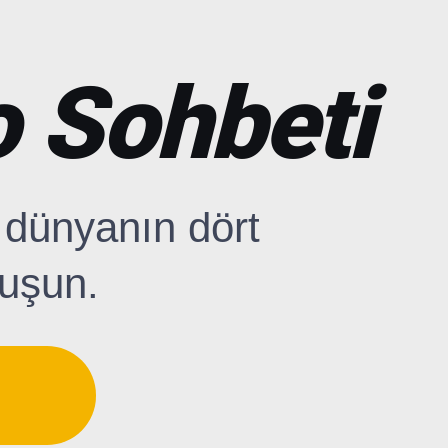
o Sohbeti
 dünyanın dört
nuşun.