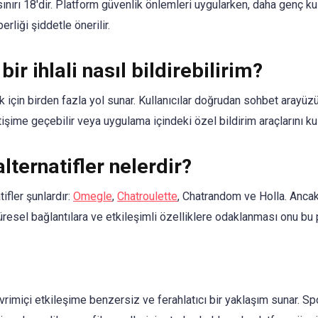
nırı 18'dir. Platform güvenlik önlemleri uygularken, daha genç kul
rliği şiddetle önerilir.
ir ihlali nasıl bildirebilirim?
k için birden fazla yol sunar. Kullanıcılar doğrudan sohbet arayüzü 
işime geçebilir veya uygulama içindeki özel bildirim araçlarını kull
lternatifler nelerdir?
ifler şunlardır:
Omegle
,
Chatroulette
, Chatrandom ve Holla. Ancak
resel bağlantılara ve etkileşimli özelliklere odaklanması onu bu p
vrimiçi etkileşime benzersiz ve ferahlatıcı bir yaklaşım sunar. S