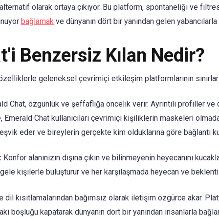
 alternatif olarak ortaya çıkıyor. Bu platform, spontaneliği ve filtr
sunuyor
bağlamak
ve dünyanın dört bir yanından gelen yabancılarla 
'i Benzersiz Kılan Nedir?
zelliklerle geleneksel çevrimiçi etkileşim platformlarının sınırları
d Chat, özgünlük ve şeffaflığa öncelik verir. Ayrıntılı profiller v
, Emerald Chat kullanıcıları çevrimiçi kişiliklerin maskeleri olma
teşvik eder ve bireylerin gerçekte kim olduklarına göre bağlantı ku
:
Konfor alanınızın dışına çıkın ve bilinmeyenin heyecanını kucakl
tgele kişilerle buluşturur ve her karşılaşmada heyecan ve beklenti
 dil kısıtlamalarından bağımsız olarak iletişim özgürce akar. Platf
ndaki boşluğu kapatarak dünyanın dört bir yanından insanlarla bağlan