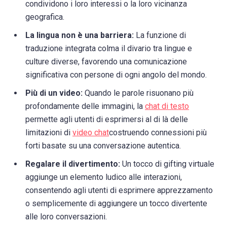
condividono i loro interessi o la loro vicinanza
geografica.
La lingua non è una barriera:
La funzione di
traduzione integrata colma il divario tra lingue e
culture diverse, favorendo una comunicazione
significativa con persone di ogni angolo del mondo.
Più di un video:
Quando le parole risuonano più
profondamente delle immagini, la
chat di testo
permette agli utenti di esprimersi al di là delle
limitazioni di
video chat
costruendo connessioni più
forti basate su una conversazione autentica.
Regalare il divertimento:
Un tocco di gifting virtuale
aggiunge un elemento ludico alle interazioni,
consentendo agli utenti di esprimere apprezzamento
o semplicemente di aggiungere un tocco divertente
alle loro conversazioni.