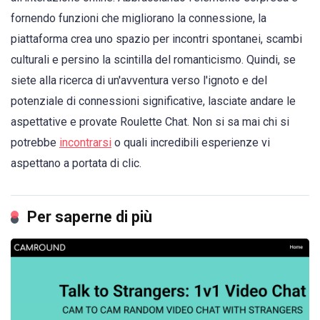
fornendo funzioni che migliorano la connessione, la
piattaforma crea uno spazio per incontri spontanei, scambi
culturali e persino la scintilla del romanticismo. Quindi, se
siete alla ricerca di un'avventura verso l'ignoto e del
potenziale di connessioni significative, lasciate andare le
aspettative e provate Roulette Chat. Non si sa mai chi si
potrebbe
incontrarsi
o quali incredibili esperienze vi
aspettano a portata di clic.
Per saperne di più