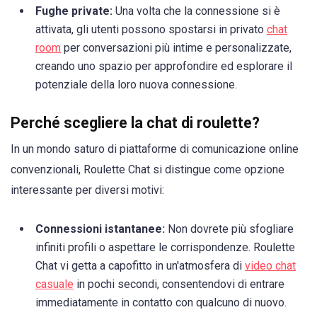
Fughe private:
Una volta che la connessione si è
attivata, gli utenti possono spostarsi in privato
chat
room
per conversazioni più intime e personalizzate,
creando uno spazio per approfondire ed esplorare il
potenziale della loro nuova connessione.
Perché scegliere la chat di roulette?
In un mondo saturo di piattaforme di comunicazione online
convenzionali, Roulette Chat si distingue come opzione
interessante per diversi motivi:
Connessioni istantanee:
Non dovrete più sfogliare
infiniti profili o aspettare le corrispondenze. Roulette
Chat vi getta a capofitto in un'atmosfera di
video chat
casuale
in pochi secondi, consentendovi di entrare
immediatamente in contatto con qualcuno di nuovo.