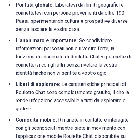
Portata globale:
Liberatevi dai limiti geografici e
connettetevi con persone provenienti da oltre 190
Paesi, sperimentando culture e prospettive diverse
senza lasciare la vostra casa.
L'anonimato è importante:
Se condividere
informazioni personali non è il vostro forte, la
funzione di anonimato di Roulette Chat vi permette di
connettervi con gli altri senza rivelare la vostra
identità finché non vi sentite a vostro agio.
Liberi di esplorare:
Le caratteristiche principali di
Roulette Chat sono completamente gratuite, il che la
rende un'opzione accessibile a tutti da esplorare e
godere.
Comodità mobile:
Rimanete in contatto e interagite
con gli sconosciuti mentre siete in movimento con
l'applicazione mobile Roulette Chat, disponibile su