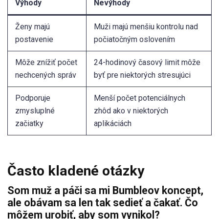
Výhody
Nevýhody
Ženy majú
Muži majú menšiu kontrolu nad
postavenie
počiatočným oslovením
Môže znížiť počet
24-hodinový časový limit môže
nechcených správ
byť pre niektorých stresujúci
Podporuje
Menší počet potenciálnych
zmysluplné
zhôd ako v niektorých
začiatky
aplikáciách
Často kladené otázky
Som muž a páči sa mi Bumbleov koncept,
ale obávam sa len tak sedieť a čakať. Čo
môžem urobiť, aby som vynikol?