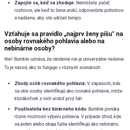
Zapojte sa, keď sa zhoduje:
Nemôžete začať
rozhovor, ale keď to žena urobí, odpovedzte pohotovo
a nadšene, aby ste udržali tempo.
Vzťahuje sa pravidlo „najprv ženy píšu“ na
osoby rovnakého pohlavia alebo na
nebinárne osoby?
Nie! Bumble uznáva, že randenie nie je univerzálne riešenie.
Tu je návod, ako to funguje v rôznych scenároch:
Zhody osôb rovnakého pohlavia:
V zápasoch, kde
sa obe osoby identifikujú ako rovnaké pohlavie, môže
ktorákoľvek z nich urobiť prvý ťah.
Používatelia bez binárneho kódu:
Bumble ponúka
rôzne možnosti výberu pohlavia. V prípade zhod, kde
sa jeden alebo obaja ľudia identifikujú ako nebinárni,