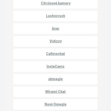
Citrónové kamery
Luckycrush
Azar
Vidizzy
Callmechat
InstaCams
uhmegle
Mirami Chat
Nový Omegle