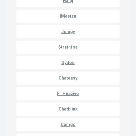
Haluj
iMeetzu
Joingy
Stretni sa
Gydoo
Chateasy
FTF naživo
Chatblink
Camgo