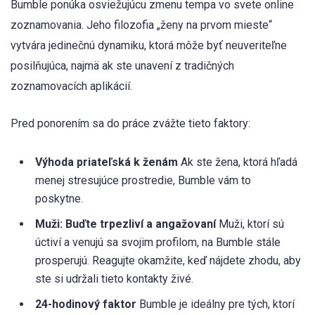
Bumble ponúka osviežujúcu zmenu tempa vo svete online
zoznamovania. Jeho filozofia „ženy na prvom mieste“
vytvára jedinečnú dynamiku, ktorá môže byť neuveriteľne
posilňujúca, najmä ak ste unavení z tradičných
zoznamovacích aplikácií.
Pred ponorením sa do práce zvážte tieto faktory:
Výhoda priateľská k ženám
Ak ste žena, ktorá hľadá
menej stresujúce prostredie, Bumble vám to
poskytne.
Muži: Buďte trpezliví a angažovaní
Muži, ktorí sú
úctiví a venujú sa svojim profilom, na Bumble stále
prosperujú. Reagujte okamžite, keď nájdete zhodu, aby
ste si udržali tieto kontakty živé.
24-hodinový faktor
Bumble je ideálny pre tých, ktorí