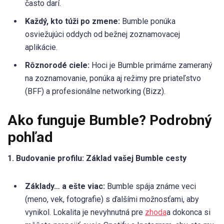
často darí.
Každý, kto túži po zmene:
Bumble ponúka
osviežujúci oddych od bežnej zoznamovacej
aplikácie.
Rôznorodé ciele:
Hoci je Bumble primárne zameraný
na zoznamovanie, ponúka aj režimy pre priateľstvo
(BFF) a profesionálne networking (Bizz).
Ako funguje Bumble? Podrobný
pohľad
1. Budovanie profilu: Základ vašej Bumble cesty
Základy… a ešte viac:
Bumble spája známe veci
(meno, vek, fotografie) s ďalšími možnosťami, aby
vynikol. Lokalita je nevyhnutná pre
zhoda
a dokonca si