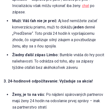
Inicializáciu však môžu vykonať iba ženy.
chat
po
zápase.
Muži: Váš ťah nie je preč:
Aj keď nemôžete začať
konverzáciu priamo, muži to dokážu
jeden
denné
„Predĺženie“. Toto pridá 24 hodín k vypršajúcemu
zhode, čo signalizuje silný záujem a povzbudzuje
ženu, aby sa s ňou spojila.
Žiadny ďalší zápas Limbo:
Bumble vnáša do hry pocit
naliehavosti. To odrádza od toho, aby sa zápasy
týždne otáľali bez akéhokoľvek záveru.
3. 24-hodinové odpočítavanie: Vyžaduje sa akcia!
Ženy, je to na vás:
Po nájdení spárovaných partnerov
majú ženy 24 hodín na odoslanie prvej správy – inak
sa partnerstvo stratí.