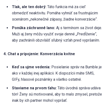
Tlak, ale ten dobrý:
Táto funkcia má za cieľ
obmedziť neaktivitu. Pomáha vyhnúť sa frustrujúcim
scenárom „nekonečné zápasy, žiadne konverzácie“.
Ponúka záchranné lano:
Aj s termínom sa život deje.
Muži aj ženy môžu využiť svoje denné „Predĺženie“,
aby zachránili obzvlášť sľubný vzťah pred vypršaním.
4. Chat a pripojenie: Konverzácia kvitne
Keď sa ujme vedenia:
Posielanie správ na Bumble je
ako v každej inej aplikácii. K dispozícii máte SMS,
GIFy, hlasové poznámky a všetko ostatné.
Staviame na prvom ťahu:
Táto úvodná správa udáva
tón! Ženy sú motivované, aby to malo zmysel, pretože
inak by ich partner mohol vypršať.