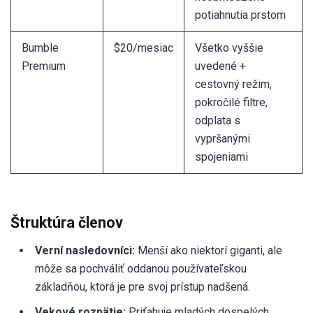
potiahnutia prstom
Bumble
$20/mesiac
Všetko vyššie
Premium
uvedené +
cestovný režim,
pokročilé filtre,
odplata s
vypršanými
spojeniami
Štruktúra členov
Verní nasledovníci:
Menší ako niektorí giganti, ale
môže sa pochváliť oddanou používateľskou
základňou, ktorá je pre svoj prístup nadšená.
Vekové rozpätie:
Priťahuje mladých dospelých,