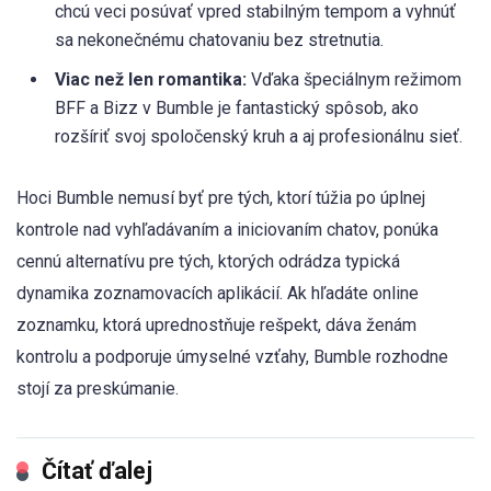
chcú veci posúvať vpred stabilným tempom a vyhnúť
sa nekonečnému chatovaniu bez stretnutia.
Viac než len romantika:
Vďaka špeciálnym režimom
BFF a Bizz v Bumble je fantastický spôsob, ako
rozšíriť svoj spoločenský kruh a aj profesionálnu sieť.
Hoci Bumble nemusí byť pre tých, ktorí túžia po úplnej
kontrole nad vyhľadávaním a iniciovaním chatov, ponúka
cennú alternatívu pre tých, ktorých odrádza typická
dynamika zoznamovacích aplikácií. Ak hľadáte online
zoznamku, ktorá uprednostňuje rešpekt, dáva ženám
kontrolu a podporuje úmyselné vzťahy, Bumble rozhodne
stojí za preskúmanie.
Čítať ďalej