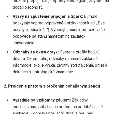
môžete prepojiť svoje Spotify a Instagram, aby ste mu
dodali osobnosť.
Výzvy na spustenie pripojenia Spark:
Bumble
poskytuje vopred pripravené otázky (napríklad: „Dve
pravdy a jedna lož...“). Vyberajte múdro, pretože vaše
odpovede sa stanú námetom na začiatok
konverzácie!
Odznaky za extra dotyk:
Overené profily budujú
dôveru. Okrem toho, odznaky označujú základné
informácie, ako je výška, životný štýl (fajčenie, pitie) a
dokonca aj astrologické znamenie.
2. Prejdenie prstom s otočením poháňaným ženou
Vyžaduje sa vzájomný záujem:
Základný
mechanizmus potiahnutia prstom sa podobá na iné
aplikácie – doprava pre „áno“, doľava pre „nie“.