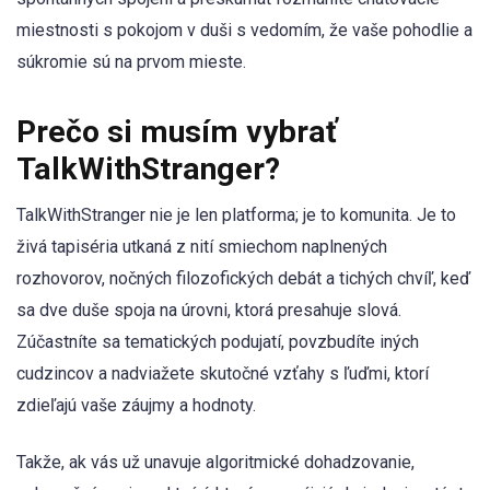
miestnosti s pokojom v duši s vedomím, že vaše pohodlie a
súkromie sú na prvom mieste.
Prečo si musím vybrať
TalkWithStranger?
TalkWithStranger nie je len platforma; je to komunita. Je to
živá tapiséria utkaná z nití smiechom naplnených
rozhovorov, nočných filozofických debát a tichých chvíľ, keď
sa dve duše spoja na úrovni, ktorá presahuje slová.
Zúčastníte sa tematických podujatí, povzbudíte iných
cudzincov a nadviažete skutočné vzťahy s ľuďmi, ktorí
zdieľajú vaše záujmy a hodnoty.
Takže, ak vás už unavuje algoritmické dohadzovanie,