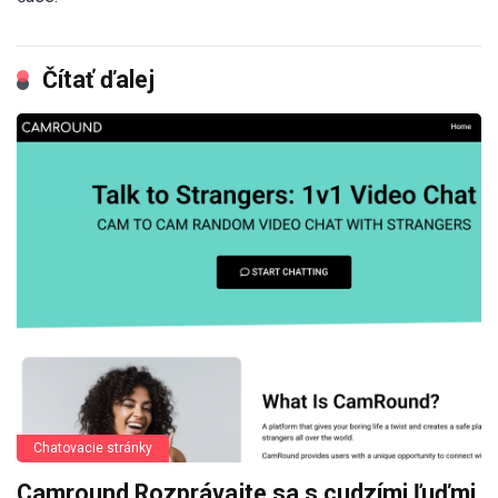
Čítať ďalej
Chatovacie stránky
Camround Rozprávajte sa s cudzími ľuďmi