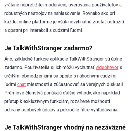
vrátane nepretržitej moderácie, overovania používateľov a
robustných nástrojov na nahlasovanie. Rovnako ako pri
každej online platforme je však nevyhnutné zostať ostražití
a opatrní pri interakcii s cudzími ľuďmi.
Je TalkWithStranger zadarmo?
Áno, základné funkcie aplikácie TalkWithStranger sú úplne
zadarmo. Používatelia si ich môžu vychutnať
videohovor
s
určitými obmedzeniami sa spojte s náhodnými cudzími
ľuďmi
chat
miestnosti a zúčastňovať sa verejných diskusií.
Prémiové členstvá ponúkajú ďalšie výhody, ako napríklad
prístup k exkluzívnym funkciám, rozšírené možnosti
ochrany osobných údajov a pokročilé filtre vyhľadávania.
Je TalkWithStranger vhodný na nezáväzné