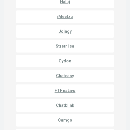
Haluj
iMeetzu
Joingy
Stretni sa
Gydoo
Chateasy
FTF naživo
Chatblink
Camgo