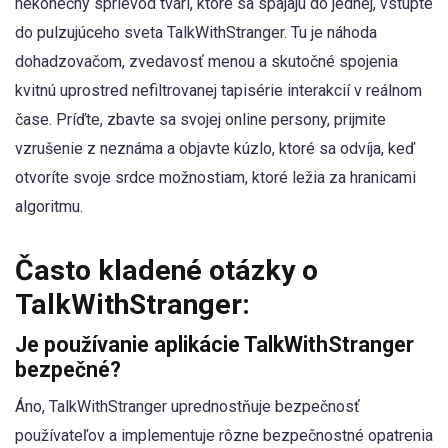
nekonečný sprievod tvárí, ktoré sa spájajú do jednej, vstúpte
do pulzujúceho sveta TalkWithStranger. Tu je náhoda
dohadzovačom, zvedavosť menou a skutočné spojenia
kvitnú uprostred nefiltrovanej tapisérie interakcií v reálnom
čase. Príďte, zbavte sa svojej online persony, prijmite
vzrušenie z neznáma a objavte kúzlo, ktoré sa odvíja, keď
otvoríte svoje srdce možnostiam, ktoré ležia za hranicami
algoritmu.
Často kladené otázky o
TalkWithStranger:
Je používanie aplikácie TalkWithStranger
bezpečné?
Áno, TalkWithStranger uprednostňuje bezpečnosť
používateľov a implementuje rôzne bezpečnostné opatrenia