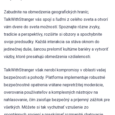
Zabudnite na obmedzenia geografických hraníc;
TalkWithStranger vás spojí s ľuďmi z celého sveta a otvorí
vám dvere do sveta možností. Spoznajte rôzne zvyky,
tradície a perspektívy, rozšírte si obzory a spochybnite
svoje predsudky. Každá interakcia sa stáva oknom do
jedinečnej duše, šancou prelomiť kultúrne bariéry a vytvoriť
väzby, ktoré presahujú obmedzenia vzdialenosti.
TalkWithStranger však nerobí kompromisy v oblasti vašej
bezpečnosti a pohody. Platforma implementuje robustné
bezpečnostné opatrenia vrátane nepretržitej moderácie,
overovania používateľov a komplexných nástrojov na
nahlasovanie, čím zaisťuje bezpečný a príjemný zážitok pre
všetkých. Môžete si tak vychutnať vzrušenie zo
spontánnych spojení a preskúmať rozmanité chatovacie