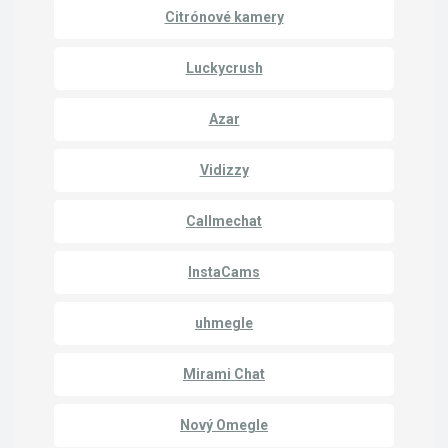
Citrónové kamery
Luckycrush
Azar
Vidizzy
Callmechat
InstaCams
uhmegle
Mirami Chat
Nový Omegle