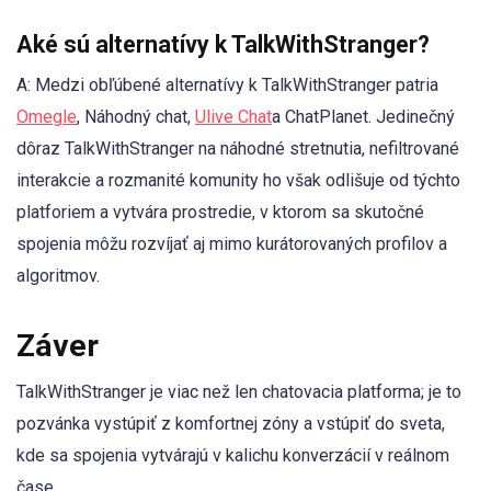
Aké sú alternatívy k TalkWithStranger?
A: Medzi obľúbené alternatívy k TalkWithStranger patria
Omegle
, Náhodný chat,
Ulive Chat
a ChatPlanet. Jedinečný
dôraz TalkWithStranger na náhodné stretnutia, nefiltrované
interakcie a rozmanité komunity ho však odlišuje od týchto
platforiem a vytvára prostredie, v ktorom sa skutočné
spojenia môžu rozvíjať aj mimo kurátorovaných profilov a
algoritmov.
Záver
TalkWithStranger je viac než len chatovacia platforma; je to
pozvánka vystúpiť z komfortnej zóny a vstúpiť do sveta,
kde sa spojenia vytvárajú v kalichu konverzácií v reálnom
čase.