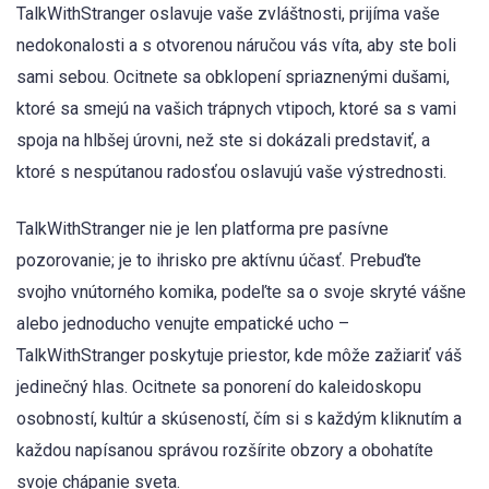
TalkWithStranger oslavuje vaše zvláštnosti, prijíma vaše
nedokonalosti a s otvorenou náručou vás víta, aby ste boli
sami sebou. Ocitnete sa obklopení spriaznenými dušami,
ktoré sa smejú na vašich trápnych vtipoch, ktoré sa s vami
spoja na hlbšej úrovni, než ste si dokázali predstaviť, a
ktoré s nespútanou radosťou oslavujú vaše výstrednosti.
TalkWithStranger nie je len platforma pre pasívne
pozorovanie; je to ihrisko pre aktívnu účasť. Prebuďte
svojho vnútorného komika, podeľte sa o svoje skryté vášne
alebo jednoducho venujte empatické ucho –
TalkWithStranger poskytuje priestor, kde môže zažiariť váš
jedinečný hlas. Ocitnete sa ponorení do kaleidoskopu
osobností, kultúr a skúseností, čím si s každým kliknutím a
každou napísanou správou rozšírite obzory a obohatíte
svoje chápanie sveta.