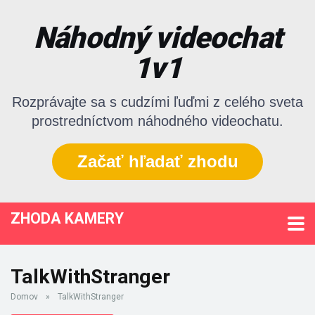
Náhodný videochat
1v1
Rozprávajte sa s cudzími ľuďmi z celého sveta
prostredníctvom náhodného videochatu.
Začať hľadať zhodu
ZHODA KAMERY
TalkWithStranger
Domov
»
TalkWithStranger