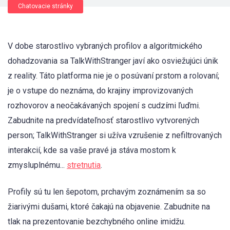
Chatovacie stránky
V dobe starostlivo vybraných profilov a algoritmického
dohadzovania sa TalkWithStranger javí ako osviežujúci únik
z reality. Táto platforma nie je o posúvaní prstom a rolovaní;
je o vstupe do neznáma, do krajiny improvizovaných
rozhovorov a neočakávaných spojení s cudzími ľuďmi.
Zabudnite na predvídateľnosť starostlivo vytvorených
person; TalkWithStranger si užíva vzrušenie z nefiltrovaných
interakcií, kde sa vaše pravé ja stáva mostom k
zmysluplnému...
stretnutia
.
Profily sú tu len šepotom, prchavým zoznámením sa so
žiarivými dušami, ktoré čakajú na objavenie. Zabudnite na
tlak na prezentovanie bezchybného online imidžu.