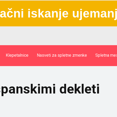
ačni iskanje ujeman
Klepetalnice
Nasveti za spletne zmenke
Spletna me
španskimi dekleti