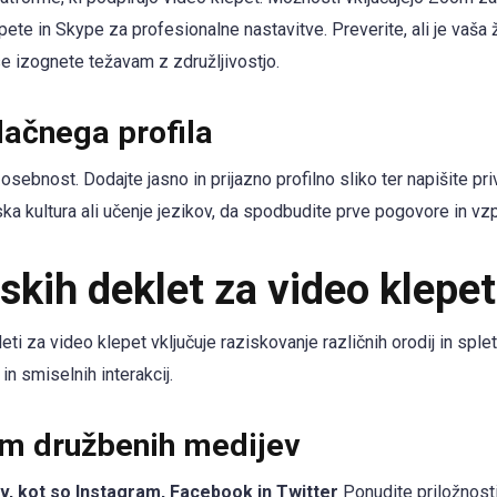
ete in Skype za profesionalne nastavitve. Preverite, ali je vaša
se izognete težavam z združljivostjo.
lačnega profila
o osebnost. Dodajte jasno in prijazno profilno sliko ter napišite pr
ka kultura ali učenje jezikov, da spodbudite prve pogovore in vzp
skih deklet za video klepet
i za video klepet vključuje raziskovanje različnih orodij in sple
 in smiselnih interakcij.
rm družbenih medijev
v, kot so Instagram, Facebook in Twitter
Ponudite priložnost