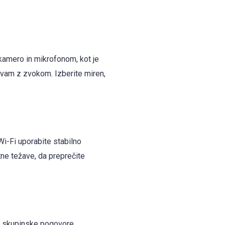
kamero in mikrofonom, kot je
žavam z zvokom. Izberite miren,
i-Fi uporabite stabilno
ne težave, da preprečite
za skupinske pogovore,