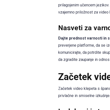
prilagojenim učencem jezikov. 
vzajemno priložnost za video 
Nasveti za varno
Dajte prednost varnosti in 
preverjene platforme, da se i
komunicirajte, da potrdite skup
da zgradite zaupanje in odno
Začetek vid
Začetek video klepeta s špansk
privlačne in smiselne izkušnje