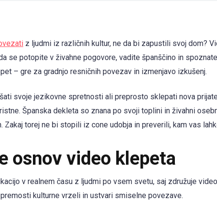
ovezati
z ljudmi iz različnih kultur, ne da bi zapustili svoj dom
da se potopite v živahne pogovore, vadite španščino in spoznate 
lepet – gre za gradnjo resničnih povezav in izmenjavo izkušenj.
jšati svoje jezikovne spretnosti ali preprosto sklepati nova prijate
ristne. Španska dekleta so znana po svoji toplini in živahni osebn
akaj torej ne bi stopili iz cone udobja in preverili, kam vas lahk
 osnov video klepeta
cijo v realnem času z ljudmi po vsem svetu, saj združuje video 
premosti kulturne vrzeli in ustvari smiselne povezave.