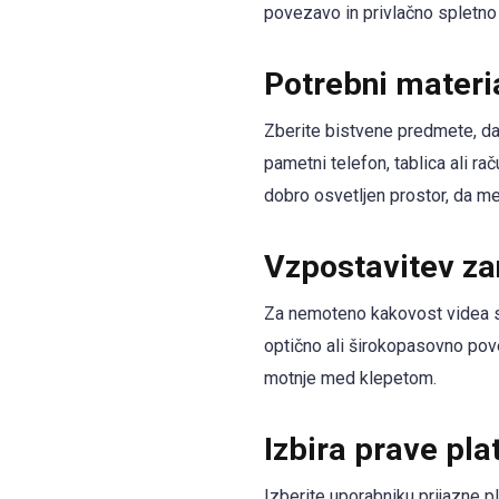
povezavo in privlačno spletno 
Potrebni materia
Zberite bistvene predmete, d
pametni telefon, tablica ali r
dobro osvetljen prostor, da m
Vzpostavitev za
Za nemoteno kakovost videa si
optično ali širokopasovno pov
motnje med klepetom.
Izbira prave pl
Izberite uporabniku prijazne 