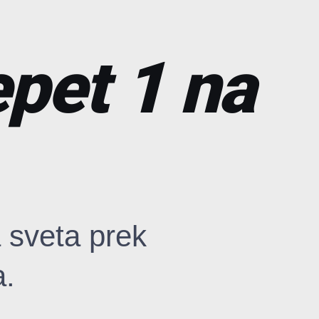
epet 1 na
 sveta prek
a.