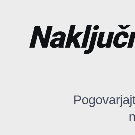
Naključn
Pogovarjaj
n