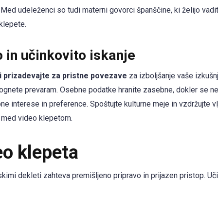
Med udeleženci so tudi materni govorci španščine, ki želijo vadit
klepete.
 in učinkovito iskanje
si prizadevajte za pristne povezave
za izboljšanje vaše izkušnj
zognete prevaram. Osebne podatke hranite zasebne, dokler se ne
ne interese in preference. Spoštujte kulturne meje in vzdržujte vlju
s med video klepetom.
eo klepeta
imi dekleti zahteva premišljeno pripravo in prijazen pristop. Uči
.