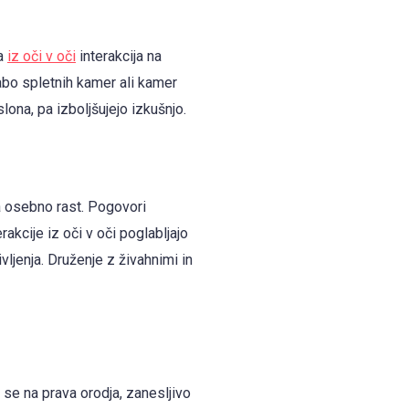
ča
iz oči v oči
interakcija na
abo spletnih kamer ali kamer
lona, pa izboljšujejo izkušnjo.
a osebno rast. Pogovori
akcije iz oči v oči poglabljajo
ljenja. Druženje z živahnimi in
 se na prava orodja, zanesljivo