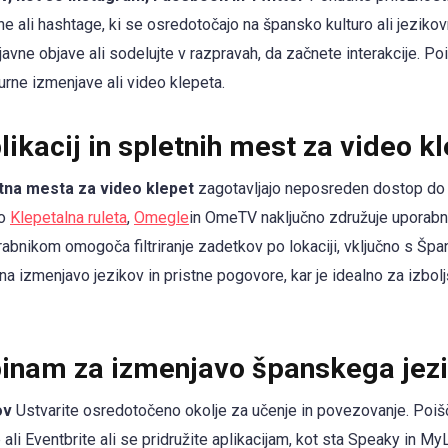
ine ali hashtage, ki se osredotočajo na špansko kulturo ali jezik
avne objave ali sodelujte v razpravah, da začnete interakcije. P
turne izmenjave ali video klepeta.
ikacij in spletnih mest za video k
tna mesta za video klepet
zagotavljajo neposreden dostop do š
so
Klepetalna ruleta
,
Omegle
in OmeTV naključno združuje uporabn
bnikom omogoča filtriranje zadetkov po lokaciji, vključno s Špan
 na izmenjavo jezikov in pristne pogovore, kar je idealno za izbol
pinam za izmenjavo španskega jez
ov
Ustvarite osredotočeno okolje za učenje in povezovanje. Poi
ali Eventbrite ali se pridružite aplikacijam, kot sta Speaky in 