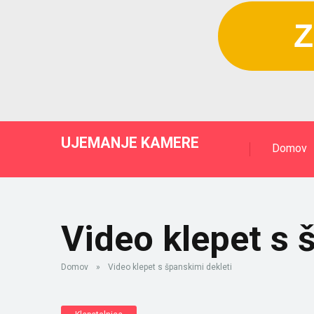
Z
UJEMANJE KAMERE
Domov
Video klepet s 
Domov
»
Video klepet s španskimi dekleti