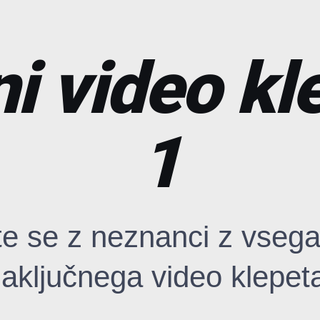
i video kl
1
te se z neznanci z vsega
aključnega video klepet