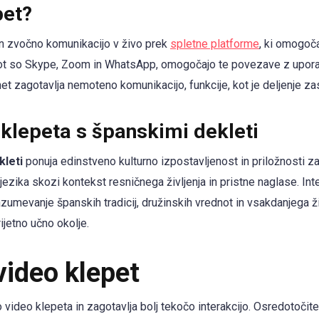
pet?
n zvočno komunikacijo v živo prek
spletne platforme
, ki omogo
e, kot so Skype, Zoom in WhatsApp, omogočajo te povezave z upor
net zagotavlja nemoteno komunikacijo, funkcije, kot je deljenje zas
 klepeta s španskimi dekleti
kleti
ponuja edinstveno kulturno izpostavljenost in priložnosti z
ezika skozi kontekst resničnega življenja in pristne naglase. Inter
zumevanje španskih tradicij, družinskih vrednot in vsakdanjega živ
ijetno učno okolje.
video klepet
 video klepeta in zagotavlja bolj tekočo interakcijo. Osredotočite