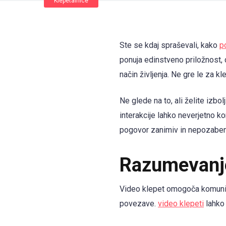
Klepetalnice
Ste se kdaj spraševali, kako
p
ponuja edinstveno priložnost, 
način življenja. Ne gre le za k
Ne glede na to, ali želite izbol
interakcije lahko neverjetno ko
pogovor zanimiv in nepozaben. Z
Razumevanje
Video klepet omogoča komunika
povezave.
video klepeti
lahko 