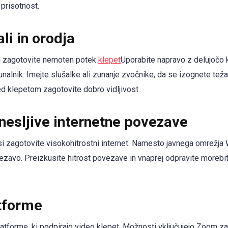
prisotnost.
li in orodja
a zagotovite nemoten potek
klepet
Uporabite napravo z delujočo 
ačunalnik. Imejte slušalke ali zunanje zvočnike, da se izognete te
ed klepetom zagotovite dobro vidljivost.
nesljive internetne povezave
 zagotovite visokohitrostni internet. Namesto javnega omrežja W
ezavo. Preizkusite hitrost povezave in vnaprej odpravite morebit
atforme
platforme, ki podpirajo video klepet. Možnosti vključujejo Zoom 