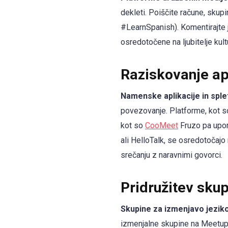
dekleti. Poiščite račune, skup
#LearnSpanish). Komentirajte j
osredotočene na ljubitelje kul
Raziskovanje apl
Namenske aplikacije in sple
povezovanje. Platforme, kot 
kot so
CooMeet
Fruzo pa upora
ali HelloTalk, se osredotočajo
srečanju z naravnimi govorci.
Pridružitev sku
Skupine za izmenjavo jezik
izmenjalne skupine na Meetup 