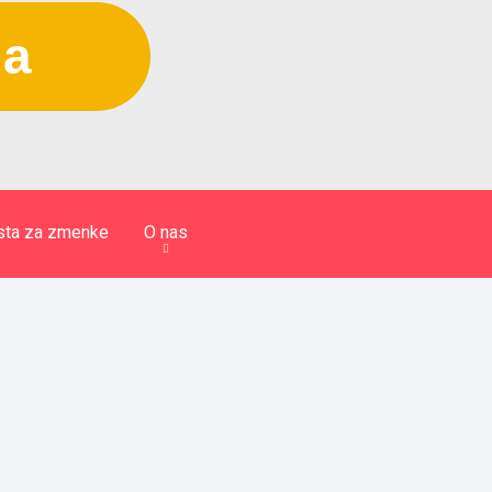
ja
sta za zmenke
O nas