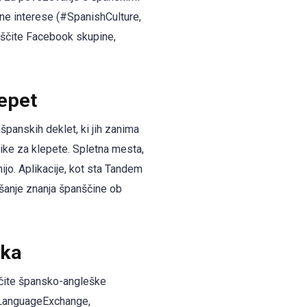
ovne interese (#SpanishCulture,
oiščite Facebook skupine,
lepet
panskih deklet, ki jih zanima
ike za klepete. Spletna mesta,
ijo. Aplikacije, kot sta Tandem
jšanje znanja španščine ob
ika
ščite špansko-angleške
MyLanguageExchange,