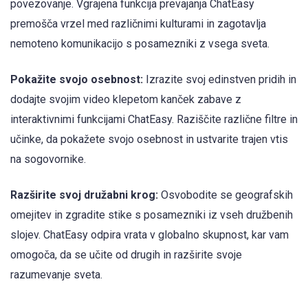
povezovanje. Vgrajena funkcija prevajanja ChatEasy
premošča vrzel med različnimi kulturami in zagotavlja
nemoteno komunikacijo s posamezniki z vsega sveta.
Pokažite svojo osebnost:
Izrazite svoj edinstven pridih in
dodajte svojim video klepetom kanček zabave z
interaktivnimi funkcijami ChatEasy. Raziščite različne filtre in
učinke, da pokažete svojo osebnost in ustvarite trajen vtis
na sogovornike.
Razširite svoj družabni krog:
Osvobodite se geografskih
omejitev in zgradite stike s posamezniki iz vseh družbenih
slojev. ChatEasy odpira vrata v globalno skupnost, kar vam
omogoča, da se učite od drugih in razširite svoje
razumevanje sveta.