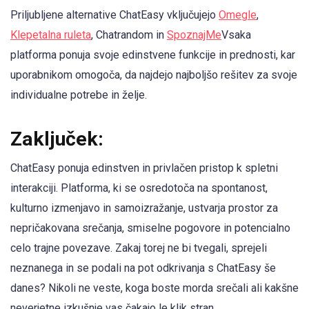
Priljubljene alternative ChatEasy vključujejo
Omegle
,
Klepetalna ruleta
, Chatrandom in
SpoznajMe
Vsaka
platforma ponuja svoje edinstvene funkcije in prednosti, kar
uporabnikom omogoča, da najdejo najboljšo rešitev za svoje
individualne potrebe in želje.
Zaključek:
ChatEasy ponuja edinstven in privlačen pristop k spletni
interakciji. Platforma, ki se osredotoča na spontanost,
kulturno izmenjavo in samoizražanje, ustvarja prostor za
nepričakovana srečanja, smiselne pogovore in potencialno
celo trajne povezave. Zakaj torej ne bi tvegali, sprejeli
neznanega in se podali na pot odkrivanja s ChatEasy še
danes? Nikoli ne veste, koga boste morda srečali ali kakšne
neverjetne izkušnje vas čakajo le klik stran.