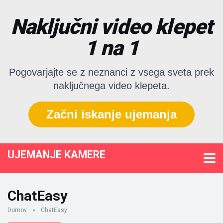
Naključni video klepet
1 na 1
Pogovarjajte se z neznanci z vsega sveta prek
naključnega video klepeta.
Začni iskanje ujemanja
UJEMANJE KAMERE
ChatEasy
Domov
»
ChatEasy