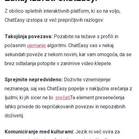
Z obilico spletnih interaktivnih platform, ki so na voljo,
ChatEasy izstopa iz več prepričljivih razlogov:
Takojšnja povezava:
Pozabite na težave s profili in
počasnim
ujemanje
algoritmi. ChatEasy vas v nekaj
sekundah poveže z nekom novim, kar vam omogoča, da se
brez odlašanja potopite v zanimive video klepete.
Sprejmite nepredvideno:
Doživite vznemirjenje
neznanega, saj vas ChatEasy popelje v naključna srečanja z
ljudmi, ki jih sicer ne bi.
srečati
Ta element presenečenja
lahko privede do nepričakovanih povezav in nepozabnih
doživetij.
Komuniciranje med kulturami:
Jezik ni več ovira za