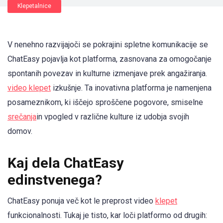
Klepetalnice
V nenehno razvijajoči se pokrajini spletne komunikacije se
ChatEasy pojavlja kot platforma, zasnovana za omogočanje
spontanih povezav in kulturne izmenjave prek angažiranja.
video klepet
izkušnje. Ta inovativna platforma je namenjena
posameznikom, ki iščejo sproščene pogovore, smiselne
srečanja
in vpogled v različne kulture iz udobja svojih
domov.
Kaj dela ChatEasy
edinstvenega?
ChatEasy ponuja več kot le preprost video
klepet
funkcionalnosti. Tukaj je tisto, kar loči platformo od drugih: