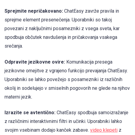
Sprejmite nepričakovano:
ChatEasy zavrže pravila in
sprejme element presenečenja. Uporabniki so takoj
povezani z naključnimi posamezniki z vsega sveta, kar
spodbuja občutek navdušenja in pričakovanja vsakega
srečanja.
Odpravite jezikovne ovire:
Komunikacija presega
jezikovne omejitve z vgrajeno funkcijo prevajanja ChatEasy.
Uporabniki se lahko povežejo s posamezniki iz različnih
okolij in sodelujejo v smiselnih pogovorih ne glede na njihov
materni jezik.
Izrazite se avtentično:
ChatEasy spodbuja samoizražanje
z različnimi interaktivnimi filtri in učinki. Uporabniki lahko
svojim vsebinam dodajo kanček zabave.
video klepeti
z