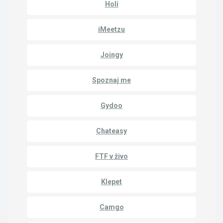
Holi
iMeetzu
Joingy
Spoznaj me
Gydoo
Chateasy
FTF v živo
Klepet
Camgo