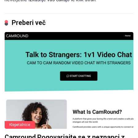
Preberi več
Klepetalnice
Camround Pogovarjajte se z neznanci z