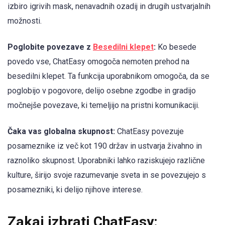
izbiro igrivih mask, nenavadnih ozadij in drugih ustvarjalnih
možnosti.
Poglobite povezave z
Besedilni klepet
:
Ko besede
povedo vse, ChatEasy omogoča nemoten prehod na
besedilni klepet. Ta funkcija uporabnikom omogoča, da se
poglobijo v pogovore, delijo osebne zgodbe in gradijo
močnejše povezave, ki temeljijo na pristni komunikaciji.
Čaka vas globalna skupnost:
ChatEasy povezuje
posameznike iz več kot 190 držav in ustvarja živahno in
raznoliko skupnost. Uporabniki lahko raziskujejo različne
kulture, širijo svoje razumevanje sveta in se povezujejo s
posamezniki, ki delijo njihove interese.
Zakaj izbrati ChatEasy: