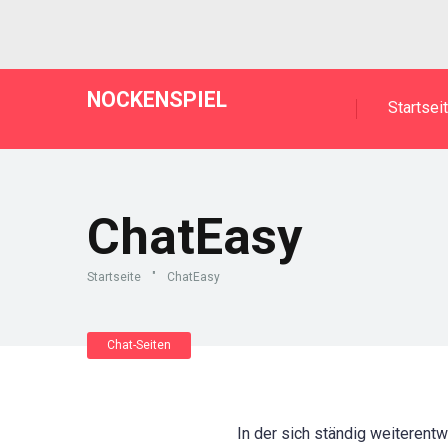
NOCKENSPIEL
Startsei
ChatEasy
Startseite
"
ChatEasy
Chat-Seiten
In der sich ständig weiterent