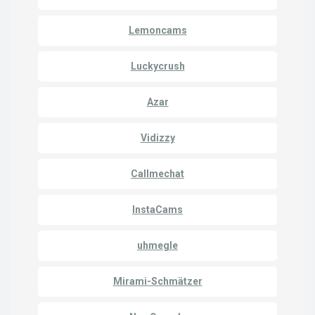
Lemoncams
Luckycrush
Azar
Vidizzy
Callmechat
InstaCams
uhmegle
Mirami-Schmätzer