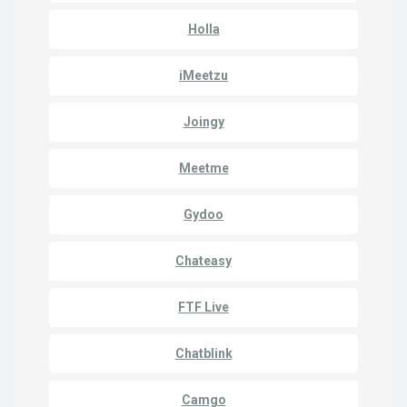
Holla
iMeetzu
Joingy
Meetme
Gydoo
Chateasy
FTF Live
Chatblink
Camgo