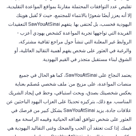
تقليص عدد التوافقات المحتملة مقارنةً بمواقع المواعدة التقليدية،
إلا أنه يعزز أيضًا شعورًا بالانتماء للمجتمع، حيث لا تُقبل هويتك
اليهودية فحسب، بل تُحتفى بها. يتفهم SawYouAtSinai التعقيدات
الفريدة التي تواجهها تجربة المواعدة كشخص يهودي أعزب -
الروابط غير المعلنة التي تنشأ حول مراجع ثقافية مشتركة،
والرغبة في العثور على شخص يفهم أهمية التقاليد العائلية، أو
الشوق لبناء مستقبل متجذر في القيم اليهودية.
يعتمد النجاح على SawYouAtSinai، كما هو الحال في جميع
منصات المواعدة، على مزيج من: ملف شخصي مُصمّم بعناية
يعكس شخصيتك بصدق، وبحث استباقي، وحظ في إيجاد الشريك
المناسب. مع ذلك، بتركيزه تحديدًا على العزاب اليهود الباحثين عن
علاقات جادة، يزيد SawYouAtSinai بشكل كبير من فرصك في
العثور على شخص تتوافق أهدافه الحياتية وقيمه الراسخة مع
قيمك. إذا كنت تعتقد أن الحب والضحك وغنى التقاليد اليهودية هي