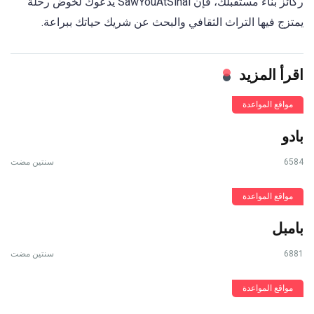
ركائز بناء مستقبلك، فإن SawYouAtSinai يدعوك لخوض رحلة
يمتزج فيها التراث الثقافي والبحث عن شريك حياتك ببراعة.
اقرأ المزيد
مواقع المواعدة
بادو
6584
سنتين مضت
مواقع المواعدة
بامبل
6881
سنتين مضت
مواقع المواعدة