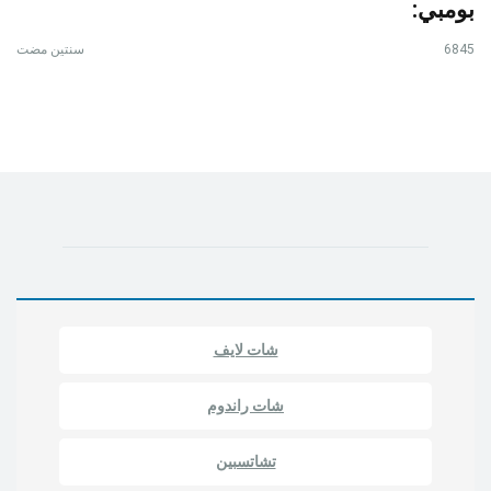
بومبي:
6845
سنتين مضت
شات لايف
شات راندوم
تشاتسبين