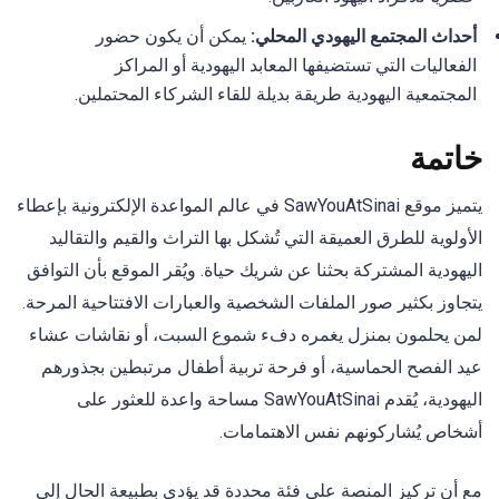
أحداث المجتمع اليهودي المحلي:
يمكن أن يكون حضور
الفعاليات التي تستضيفها المعابد اليهودية أو المراكز
المجتمعية اليهودية طريقة بديلة للقاء الشركاء المحتملين.
خاتمة
يتميز موقع SawYouAtSinai في عالم المواعدة الإلكترونية بإعطاء
الأولوية للطرق العميقة التي تُشكل بها التراث والقيم والتقاليد
اليهودية المشتركة بحثنا عن شريك حياة. ويُقر الموقع بأن التوافق
يتجاوز بكثير صور الملفات الشخصية والعبارات الافتتاحية المرحة.
لمن يحلمون بمنزل يغمره دفء شموع السبت، أو نقاشات عشاء
عيد الفصح الحماسية، أو فرحة تربية أطفال مرتبطين بجذورهم
اليهودية، يُقدم SawYouAtSinai مساحة واعدة للعثور على
أشخاص يُشاركونهم نفس الاهتمامات.
مع أن تركيز المنصة على فئة محددة قد يؤدي بطبيعة الحال إلى