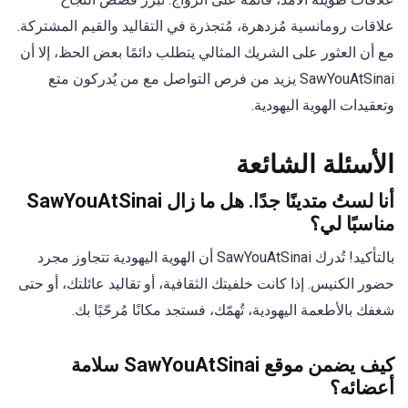
علاقات رومانسية مُزدهرة، مُتجذرة في التقاليد والقيم المشتركة.
مع أن العثور على الشريك المثالي يتطلب دائمًا بعض الحظ، إلا أن
SawYouAtSinai يزيد من فرص التواصل مع من يُدركون متع
وتعقيدات الهوية اليهودية.
الأسئلة الشائعة
أنا لستُ متدينًا جدًا. هل ما زال SawYouAtSinai
مناسبًا لي؟
بالتأكيد! تُدرك SawYouAtSinai أن الهوية اليهودية تتجاوز مجرد
حضور الكنيس. إذا كانت خلفيتك الثقافية، أو تقاليد عائلتك، أو حتى
شغفك بالأطعمة اليهودية، تُهمّك، فستجد مكانًا مُرحّبًا بك.
كيف يضمن موقع SawYouAtSinai سلامة
أعضائه؟