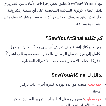
مع أن SawYouAtSinai تطبق بعض إجراءات الأمان، من الضروري
دائمًا إعطاء الأولوية للسلامة الشخصية على أي منصة إلكترونية.
توخَّ الحذر، وثق بحدسك، ولا تشعر أبدًا بالضغط لمشاركة معلوماتك
الشخصية بسرعة.
كم تكلفة SawYouAtSinai؟
مع أنه يمكنك إنشاء ملف تعريف أساسي مجانًا، إلا أن الوصول
الكامل إلى ميزات مثل الرسائل والفلاتر المتقدمة يتطلب اشتراكًا
مدفوعًا. تختلف الأسعار حسب مدة الاشتراك المختارة.
بدائل لـ SawYouAtSinai
جيه ديت
:
منصة مواعدة يهودية كبيرة أخرى ذات تركيز
أوسع.
جيه سوايب
:
مفهوم مماثل لتطبيقات التمرير السائدة، ولكن
حصريًا للأفراد اليهود العازبين.