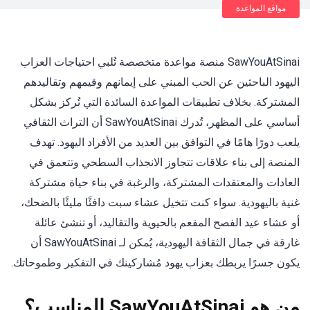
مواقع المواعدة
SawYouAtSinai منصة مواعدة متخصصة تُلبي احتياجات العزاب
اليهود الباحثين عن الحب المبني على إيمانهم وقيمهم وتقاليدهم
المشتركة. بخلاف تطبيقات المواعدة السائدة التي تُركز بشكل
أساسي على المظهر، تُدرك SawYouAtSinai أن التراث الثقافي
يلعب دورًا هامًا في التوافق بين العديد من الأفراد اليهود. تهدف
المنصة إلى بناء علاقات تتجاوز الانجذاب السطحي وتتعمق في
العادات والمعتقدات المشتركة، والرغبة في بناء حياة مشتركة
غنية باليهودية. سواء كنت تتخيل عشاء سبت دافئًا مليئًا بالضحك،
أو عشاء عيد الفصح المفعم بالحيوية والتقاليد، أو تنشئ عائلة
غارقة في جمال الثقافة اليهودية، يُمكن لـ SawYouAtSinai أن
يكون جسرًا يربطك بعزاب يهود مُشاركينك في التفكير وطموحاتك.
من هو SawYouAtSinai المناسب؟