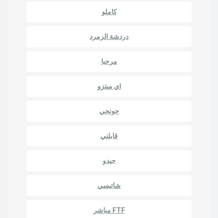
كاملو
دردشة الزمرد
مرحبا
اي ميتزو
جونجي
قابلني
جيدو
شاتيسي
FTF مباشر