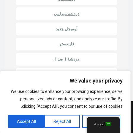
دردشة ميرامي
أوميجل جديد
فلينغستر
دردشة 1 ضد 1
دردشة الروليت
We value your privacy
We use cookies to enhance your browsing experience, serve
personalized ads or content, and analyze our traffic. By
clicking "Accept All", you consent to our use of cookies.
© حقوق الطبع والنشر ٢٠٢٣ | كام ماتش - دردشة مع غرباء عبر الإنترنت
Accept All
Reject All
Customize
سياسة الخصوصية
الشروط والأحكام
مواقع الدردشة
العربية