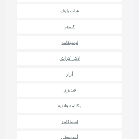
شات بلينك
كامغو
ليمونكامز
لاكي كراش
أزار
فيديزي
مكالمة هاتفية
إنستاكامز
أوهميجلي