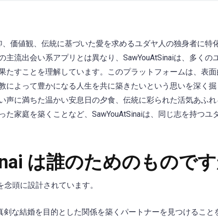
、共通の信仰、価値観、伝統に基づいた愛を求めるユダヤ人の独身者に
主流出会い系アプリとは異なり、SawYouAtSinaiは、多く
果たすことを理解しています。このプラットフォームは、表面
教によって豊かになる人生を共に築きたいという思いを深く掘
い声に満ちた温かい安息日の夕食、伝統に彩られた活気あふれ
た家庭を築くことなど、SawYouAtSinaiは、同じ志を持つ
tSinai は誰のためのもので
以下の点を念頭に設計されています。
真剣な結婚を目的とした関係を築くパートナーを見つけること