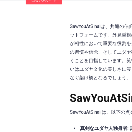
出会い系サイト
SawYouAtSinaiは
ットフォームです。外見重視の
が相性において重要な役割を
の習慣や信念、そしてユダヤ
くことを目指しています。笑
いはユダヤ文化の美しさに浸っ
なぐ架け橋となるでしょう。
SawYouA
SawYouAtSinai は、
真剣なユダヤ人独身者: