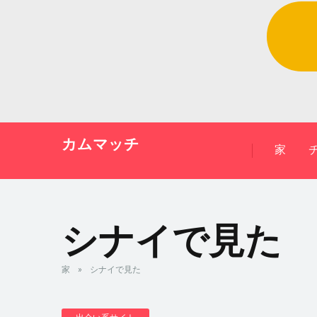
カムマッチ
家
シナイで見た
家
»
シナイで見た