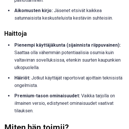
painottaminen.
Aikomusten kirjo:
Jäsenet etsivät kaikkea
satunnaisista keskusteluista kestäviin suhteisiin.
Haittoja
Pienempi käyttäjäkunta (sijainnista riippuvainen):
Saattaa olla vähemmän potentiaalisia osumia kuin
valtavirran sovelluksissa, etenkin suurten kaupunkien
ulkopuolella.
Häiriöt:
Jotkut käyttäjät raportoivat ajoittain teknisistä
ongelmista.
Premium-tason ominaisuudet:
Vaikka tarjolla on
ilmainen versio, edistyneet ominaisuudet vaativat
tilauksen.
Miten hän toimii?