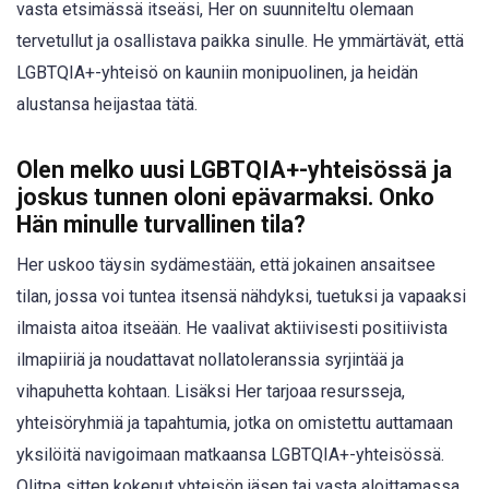
vasta etsimässä itseäsi, Her on suunniteltu olemaan
tervetullut ja osallistava paikka sinulle. He ymmärtävät, että
LGBTQIA+-yhteisö on kauniin monipuolinen, ja heidän
alustansa heijastaa tätä.
Olen melko uusi LGBTQIA+-yhteisössä ja
joskus tunnen oloni epävarmaksi. Onko
Hän minulle turvallinen tila?
Her uskoo täysin sydämestään, että jokainen ansaitsee
tilan, jossa voi tuntea itsensä nähdyksi, tuetuksi ja vapaaksi
ilmaista aitoa itseään. He vaalivat aktiivisesti positiivista
ilmapiiriä ja noudattavat nollatoleranssia syrjintää ja
vihapuhetta kohtaan. Lisäksi Her tarjoaa resursseja,
yhteisöryhmiä ja tapahtumia, jotka on omistettu auttamaan
yksilöitä navigoimaan matkaansa LGBTQIA+-yhteisössä.
Olitpa sitten kokenut yhteisön jäsen tai vasta aloittamassa