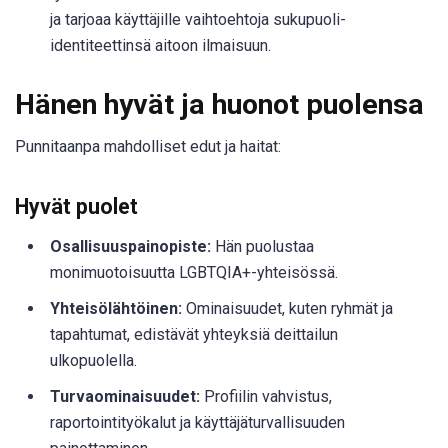
ja tarjoaa käyttäjille vaihtoehtoja sukupuoli-
identiteettinsä aitoon ilmaisuun.
Hänen hyvät ja huonot puolensa
Punnitaanpa mahdolliset edut ja haitat:
Hyvät puolet
Osallisuuspainopiste:
Hän puolustaa
monimuotoisuutta LGBTQIA+-yhteisössä.
Yhteisölähtöinen:
Ominaisuudet, kuten ryhmät ja
tapahtumat, edistävät yhteyksiä deittailun
ulkopuolella.
Turvaominaisuudet:
Profiilin vahvistus,
raportointityökalut ja käyttäjäturvallisuuden