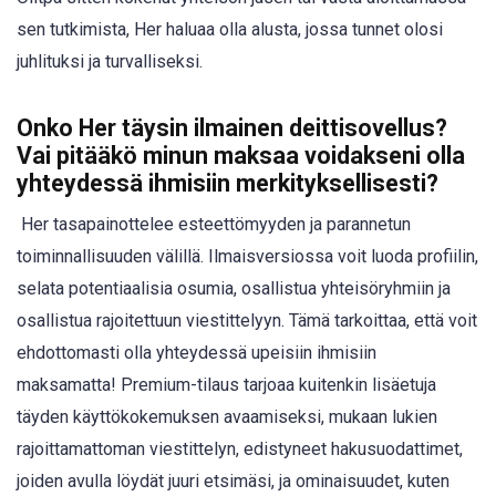
sen tutkimista, Her haluaa olla alusta, jossa tunnet olosi
juhlituksi ja turvalliseksi.
Onko Her täysin ilmainen deittisovellus?
Vai pitääkö minun maksaa voidakseni olla
yhteydessä ihmisiin merkityksellisesti?
Her tasapainottelee esteettömyyden ja parannetun
toiminnallisuuden välillä. Ilmaisversiossa voit luoda profiilin,
selata potentiaalisia osumia, osallistua yhteisöryhmiin ja
osallistua rajoitettuun viestittelyyn. Tämä tarkoittaa, että voit
ehdottomasti olla yhteydessä upeisiin ihmisiin
maksamatta! Premium-tilaus tarjoaa kuitenkin lisäetuja
täyden käyttökokemuksen avaamiseksi, mukaan lukien
rajoittamattoman viestittelyn, edistyneet hakusuodattimet,
joiden avulla löydät juuri etsimäsi, ja ominaisuudet, kuten