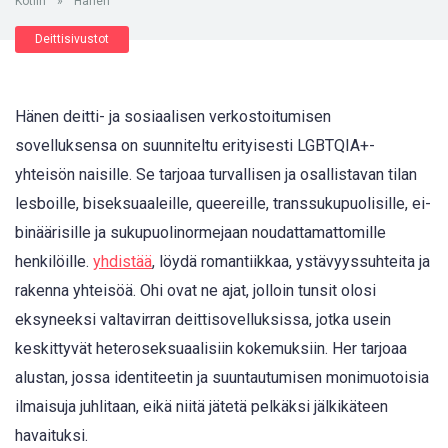
Kotiin
»
Hänen
Deittisivustot
Hänen deitti- ja sosiaalisen verkostoitumisen
sovelluksensa on suunniteltu erityisesti LGBTQIA+-
yhteisön naisille. Se tarjoaa turvallisen ja osallistavan tilan
lesboille, biseksuaaleille, queereille, transsukupuolisille, ei-
binäärisille ja sukupuolinormejaan noudattamattomille
henkilöille.
yhdistää
, löydä romantiikkaa, ystävyyssuhteita ja
rakenna yhteisöä. Ohi ovat ne ajat, jolloin tunsit olosi
eksyneeksi valtavirran deittisovelluksissa, jotka usein
keskittyvät heteroseksuaalisiin kokemuksiin. Her tarjoaa
alustan, jossa identiteetin ja suuntautumisen monimuotoisia
ilmaisuja juhlitaan, eikä niitä jätetä pelkäksi jälkikäteen
havaituksi.