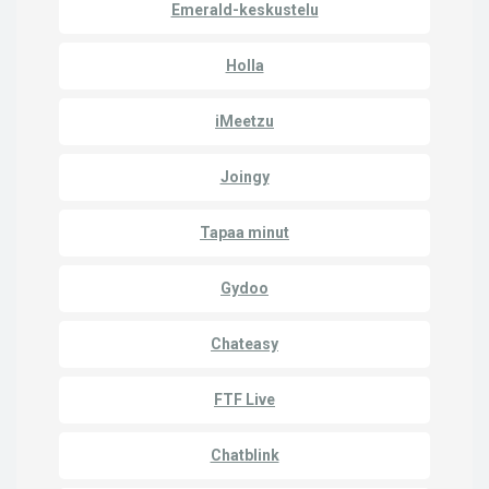
Emerald-keskustelu
Holla
iMeetzu
Joingy
Tapaa minut
Gydoo
Chateasy
FTF Live
Chatblink