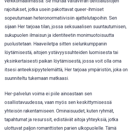
verkkomaailmassa. Se murtaa valtavirran deittialustojen
rajoitukset, jotka usein pakottavat queer-ihmiset
sopeutumaan heteronormatiivisiin ajattelutapoihin. Sen
sijaan Her tarjoaa tilan, jossa seksuaalisen suuntautumisen,
sukupuolen ilmaisun ja identiteetin monimuotoisuutta
puolustetaan. Haaveiletpa sitten sielunkumppanin
löytämisestä, aitojen ystävyyssuhteiden luomisesta tai
yksinkertaisesti paikan löytämisestä, jossa voit olla oma
itsesi anteeksipyytelemättä, Her tarjoaa ympäristön, joka on
suunniteltu tukemaan matkaasi.
Her-palvelun voima ei piile ainoastaan sen
osallistavuudessa, vaan myös sen keskittymisessä
yhteisön rakentamiseen. Ominaisuudet, kuten ryhmät,
tapahtumat ja resurssit, edistävät aitoja yhteyksiä, jotka
ulottuvat paljon romanttisten parien ulkopuolelle. Tämä