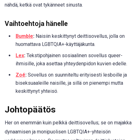
nähdä, ketkä ovat tykänneet sinusta.
Vaihtoehtoja hänelle
Bumble
:
Naisiin keskittynyt deittisovellus, jolla on
huomattava LGBTQIA+-käyttäjäkunta.
Lex
:
Tekstipohjainen sosiaalinen sovellus queer-
ihmisille, joka asettaa yhteydenpidon kuvien edelle.
Zoé
:
Sovellus on suunniteltu erityisesti lesboille ja
biseksuaaleille naisille, ja sillä on pienempi mutta
keskittynyt yhteisö.
Johtopäätös
Her on enemmän kuin pelkkä deittisovellus; se on majakka
dynaamisen ja monipuolisen LGBTQIA+-yhteisön