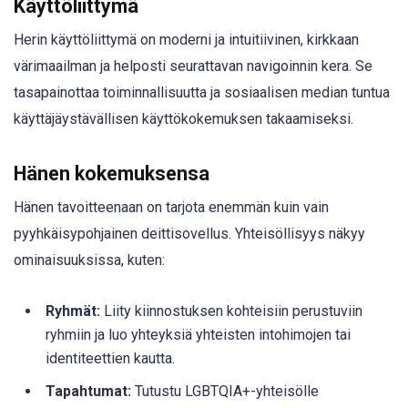
Käyttöliittymä
Herin käyttöliittymä on moderni ja intuitiivinen, kirkkaan
värimaailman ja helposti seurattavan navigoinnin kera. Se
tasapainottaa toiminnallisuutta ja sosiaalisen median tuntua
käyttäjäystävällisen käyttökokemuksen takaamiseksi.
Hänen kokemuksensa
Hänen tavoitteenaan on tarjota enemmän kuin vain
pyyhkäisypohjainen deittisovellus. Yhteisöllisyys näkyy
ominaisuuksissa, kuten:
Ryhmät:
Liity kiinnostuksen kohteisiin perustuviin
ryhmiin ja luo yhteyksiä yhteisten intohimojen tai
identiteettien kautta.
Tapahtumat:
Tutustu LGBTQIA+-yhteisölle