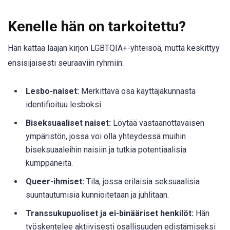
Kenelle hän on tarkoitettu?
Hän kattaa laajan kirjon LGBTQIA+-yhteisöä, mutta keskittyy
ensisijaisesti seuraaviin ryhmiin:
Lesbo-naiset:
Merkittävä osa käyttäjäkunnasta
identifioituu lesboksi.
Biseksuaaliset naiset:
Löytää vastaanottavaisen
ympäristön, jossa voi olla yhteydessä muihin
biseksuaaleihin naisiin ja tutkia potentiaalisia
kumppaneita.
Queer-ihmiset:
Tila, jossa erilaisia seksuaalisia
suuntautumisia kunnioitetaan ja juhlitaan.
Transsukupuoliset ja ei-binääriset henkilöt:
Hän
työskentelee aktiivisesti osallisuuden edistämiseksi