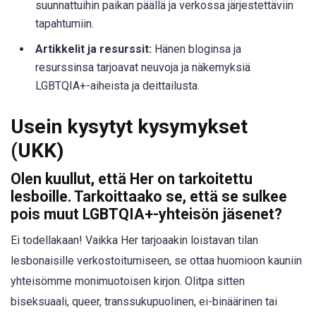
suunnattuihin paikan päällä ja verkossa järjestettäviin
tapahtumiin.
Artikkelit ja resurssit:
Hänen bloginsa ja
resurssinsa tarjoavat neuvoja ja näkemyksiä
LGBTQIA+-aiheista ja deittailusta.
Usein kysytyt kysymykset
(UKK)
Olen kuullut, että Her on tarkoitettu
lesboille. Tarkoittaako se, että se sulkee
pois muut LGBTQIA+-yhteisön jäsenet?
Ei todellakaan! Vaikka Her tarjoaakin loistavan tilan
lesbonaisille verkostoitumiseen, se ottaa huomioon kauniin
yhteisömme monimuotoisen kirjon. Olitpa sitten
biseksuaali, queer, transsukupuolinen, ei-binäärinen tai