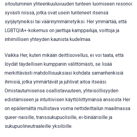
sitoutuminen yhteenkuuluvuuden tunteen luomiseen resonoi
syvästi niissä, jotka ovat usein tunteneet itsensä
syrjäytyneiksi tai väärinymmärretyiksi. Her ymmärtää, että
LGBTQIA+-kokemus on jaettuja kamppailuja, voittoja ja
inhimillisen yhteyden kaunista kudelmaa.
Vaikka Her, kuten mikään deittisovellus, ei voi taata, että
löydät täydellisen kumppanin välittömästi, se lisää
merkittävästi mahdollisuuksiasi kohdata samanhenkisiä
ihmisiä, jotka ymmärtävät ja juhlivat aitoa itseäsi.
Omistautumisensa osallistavuuteen, yhteisöllisyyden
edistämiseen ja intuitiivisen käyttöliittymänsä ansiosta Her
on epäilemättä mullistava voima nettideittailun maailmassa
queer-naisille, transsukupuolisille, ei-binäärisille ja
sukupuolineutraaleille yksilöille.