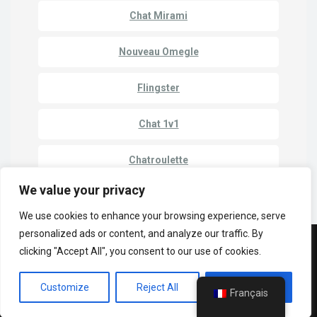
Chat Mirami
Nouveau Omegle
Flingster
Chat 1v1
Chatroulette
We value your privacy
We use cookies to enhance your browsing experience, serve
personalized ads or content, and analyze our traffic. By
© Copyright 2023 | Cam Match - Discuter avec des étrangers en ligne
clicking "Accept All", you consent to our use of cookies.
Politique de confidentialité
Conditions générales d'utilisation
Customize
Reject All
Accept All
Sites de chat
Français