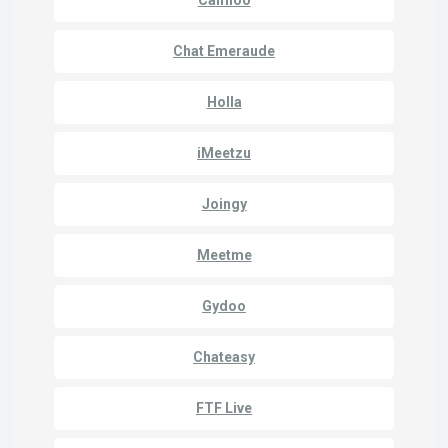
Chat Emeraude
Holla
iMeetzu
Joingy
Meetme
Gydoo
Chateasy
FTF Live