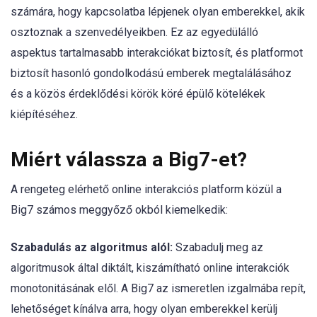
számára, hogy kapcsolatba lépjenek olyan emberekkel, akik
osztoznak a szenvedélyeikben. Ez az egyedülálló
aspektus tartalmasabb interakciókat biztosít, és platformot
biztosít hasonló gondolkodású emberek megtalálásához
és a közös érdeklődési körök köré épülő kötelékek
kiépítéséhez.
Miért válassza a Big7-et?
A rengeteg elérhető online interakciós platform közül a
Big7 számos meggyőző okból kiemelkedik:
Szabadulás az algoritmus alól:
Szabadulj meg az
algoritmusok által diktált, kiszámítható online interakciók
monotonitásának elől. A Big7 az ismeretlen izgalmába repít,
lehetőséget kínálva arra, hogy olyan emberekkel kerülj