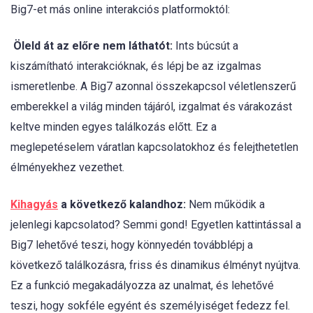
Big7-et más online interakciós platformoktól:
Öleld át az előre nem láthatót:
Ints búcsút a
kiszámítható interakcióknak, és lépj be az izgalmas
ismeretlenbe. A Big7 azonnal összekapcsol véletlenszerű
emberekkel a világ minden tájáról, izgalmat és várakozást
keltve minden egyes találkozás előtt. Ez a
meglepetéselem váratlan kapcsolatokhoz és felejthetetlen
élményekhez vezethet.
Kihagyás
a következő kalandhoz:
Nem működik a
jelenlegi kapcsolatod? Semmi gond! Egyetlen kattintással a
Big7 lehetővé teszi, hogy könnyedén továbblépj a
következő találkozásra, friss és dinamikus élményt nyújtva.
Ez a funkció megakadályozza az unalmat, és lehetővé
teszi, hogy sokféle egyént és személyiséget fedezz fel.