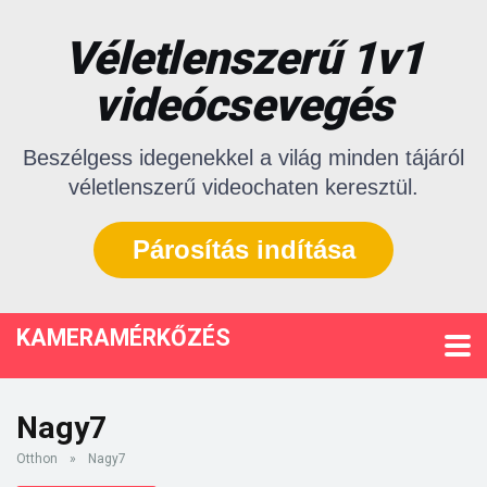
Véletlenszerű 1v1
videócsevegés
Beszélgess idegenekkel a világ minden tájáról
véletlenszerű videochaten keresztül.
Párosítás indítása
KAMERAMÉRKŐZÉS
Nagy7
Otthon
»
Nagy7