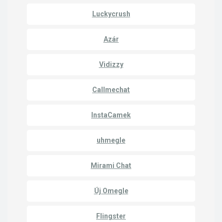
Luckycrush
Azár
Vidizzy
Callmechat
InstaCamek
uhmegle
Mirami Chat
Új Omegle
Flingster