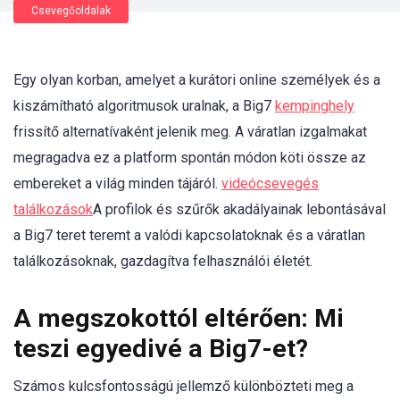
Csevegőoldalak
Egy olyan korban, amelyet a kurátori online személyek és a
kiszámítható algoritmusok uralnak, a Big7
kempinghely
frissítő alternatívaként jelenik meg. A váratlan izgalmakat
megragadva ez a platform spontán módon köti össze az
embereket a világ minden tájáról.
videócsevegés
találkozások
A profilok és szűrők akadályainak lebontásával
a Big7 teret teremt a valódi kapcsolatoknak és a váratlan
találkozásoknak, gazdagítva felhasználói életét.
A megszokottól eltérően: Mi
teszi egyedivé a Big7-et?
Számos kulcsfontosságú jellemző különbözteti meg a