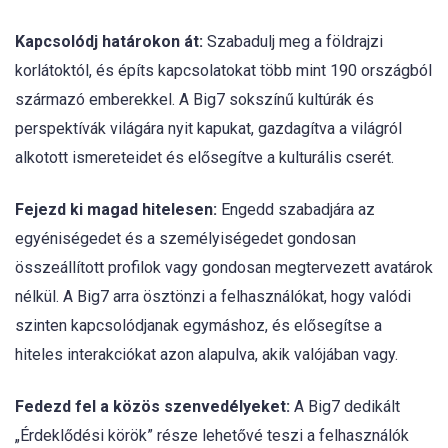
Kapcsolódj határokon át:
Szabadulj meg a földrajzi
korlátoktól, és építs kapcsolatokat több mint 190 országból
származó emberekkel. A Big7 sokszínű kultúrák és
perspektívák világára nyit kapukat, gazdagítva a világról
alkotott ismereteidet és elősegítve a kulturális cserét.
Fejezd ki magad hitelesen:
Engedd szabadjára az
egyéniségedet és a személyiségedet gondosan
összeállított profilok vagy gondosan megtervezett avatárok
nélkül. A Big7 arra ösztönzi a felhasználókat, hogy valódi
szinten kapcsolódjanak egymáshoz, és elősegítse a
hiteles interakciókat azon alapulva, akik valójában vagy.
Fedezd fel a közös szenvedélyeket:
A Big7 dedikált
„Érdeklődési körök” része lehetővé teszi a felhasználók