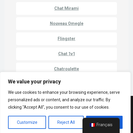
Chat Mirami
Nouveau Omegle
Flingster
Chat 1v1
Chatroulette
We value your privacy
We use cookies to enhance your browsing experience, serve
personalized ads or content, and analyze our traffic. By
© Copyright 2023 | Cam Match - Discuter avec des étrangers en ligne
clicking "Accept All", you consent to our use of cookies.
Politique de confidentialité
Conditions générales d'utilisation
Customize
Reject All
Accept All
Sites de chat
Français