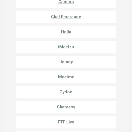
Camloo
Chat Emeraude
Holla
iMeetzu
Joingy
Meetme
Gydoo
Chateasy
FTF Live