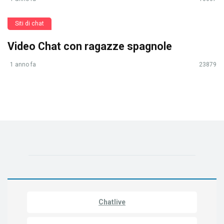
Siti di chat
Video Chat con ragazze spagnole
1 anno fa
23879
Chatlive