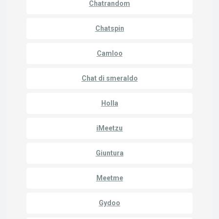
Chatrandom
Chatspin
Camloo
Chat di smeraldo
Holla
iMeetzu
Giuntura
Meetme
Gydoo