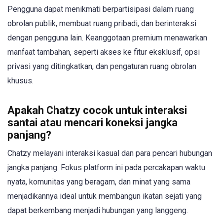
Pengguna dapat menikmati berpartisipasi dalam ruang
obrolan publik, membuat ruang pribadi, dan berinteraksi
dengan pengguna lain. Keanggotaan premium menawarkan
manfaat tambahan, seperti akses ke fitur eksklusif, opsi
privasi yang ditingkatkan, dan pengaturan ruang obrolan
khusus.
Apakah Chatzy cocok untuk interaksi
santai atau mencari koneksi jangka
panjang?
Chatzy melayani interaksi kasual dan para pencari hubungan
jangka panjang. Fokus platform ini pada percakapan waktu
nyata, komunitas yang beragam, dan minat yang sama
menjadikannya ideal untuk membangun ikatan sejati yang
dapat berkembang menjadi hubungan yang langgeng.