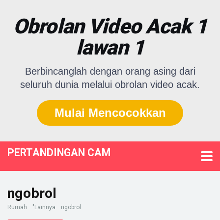
Obrolan Video Acak 1
lawan 1
Berbincanglah dengan orang asing dari
seluruh dunia melalui obrolan video acak.
Mulai Mencocokkan
PERTANDINGAN CAM
ngobrol
Rumah
"Lainnya
ngobrol