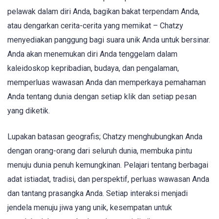
pelawak dalam diri Anda, bagikan bakat terpendam Anda,
atau dengarkan cerita-cerita yang memikat – Chatzy
menyediakan panggung bagi suara unik Anda untuk bersinar.
Anda akan menemukan diri Anda tenggelam dalam
kaleidoskop kepribadian, budaya, dan pengalaman,
memperluas wawasan Anda dan memperkaya pemahaman
Anda tentang dunia dengan setiap klik dan setiap pesan
yang diketik.
Lupakan batasan geografis; Chatzy menghubungkan Anda
dengan orang-orang dari seluruh dunia, membuka pintu
menuju dunia penuh kemungkinan. Pelajari tentang berbagai
adat istiadat, tradisi, dan perspektif, perluas wawasan Anda
dan tantang prasangka Anda. Setiap interaksi menjadi
jendela menuju jiwa yang unik, kesempatan untuk