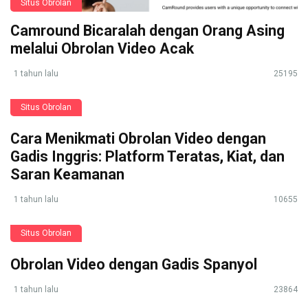
Situs Obrolan
Camround Bicaralah dengan Orang Asing
melalui Obrolan Video Acak
1 tahun lalu
25195
Situs Obrolan
Cara Menikmati Obrolan Video dengan
Gadis Inggris: Platform Teratas, Kiat, dan
Saran Keamanan
1 tahun lalu
10655
Situs Obrolan
Obrolan Video dengan Gadis Spanyol
1 tahun lalu
23864