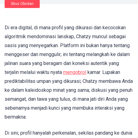
Situs Obrolan
Di era digital, di mana profil yang dikurasi dan kecocokan
algoritmik mendominasi lanskap, Chatzy muncul sebagai
oasis yang menyegarkan. Platform ini bukan hanya tentang
menggeser dan menggulir; ini tentang melangkah ke dalam
jalinan suara yang beragam dan koneksi autentik yang
terjalin melalui waktu nyata
mengobrol
kamar. Lupakan
prediktabilitas umpan yang dikurasi; Chatzy membawa Anda
ke dalam kaleidoskop minat yang sama, diskusi yang penuh
semangat, dan tawa yang tulus, di mana jati diri Anda yang
sebenarnya menjadi kunci yang membuka interaksi yang
bermakna.
Di sini, profil hanyalah perkenalan, sekilas pandang ke dunia