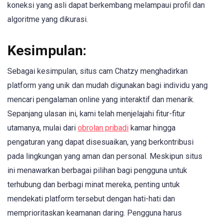
koneksi yang asli dapat berkembang melampaui profil dan
algoritme yang dikurasi.
Kesimpulan:
Sebagai kesimpulan, situs cam Chatzy menghadirkan
platform yang unik dan mudah digunakan bagi individu yang
mencari pengalaman online yang interaktif dan menarik.
Sepanjang ulasan ini, kami telah menjelajahi fitur-fitur
utamanya, mulai dari
obrolan pribadi
kamar hingga
pengaturan yang dapat disesuaikan, yang berkontribusi
pada lingkungan yang aman dan personal. Meskipun situs
ini menawarkan berbagai pilihan bagi pengguna untuk
terhubung dan berbagi minat mereka, penting untuk
mendekati platform tersebut dengan hati-hati dan
memprioritaskan keamanan daring. Pengguna harus