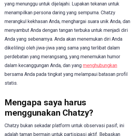
yang menunggu untuk dijelajahi. Lupakan tekanan untuk
menampilkan persona daring yang sempurna. Chatzy
merangkul kekhasan Anda, menghargai suara unik Anda, dan
menyambut Anda dengan tangan terbuka untuk menjadi diri
Anda yang sebenarnya. Anda akan menemukan diri Anda
dikelilingi oleh jiwa-jiwa yang sama yang terlibat dalam
perdebatan yang merangsang, yang menemukan humor
dalam kecanggungan Anda, dan yang
menghubungkan
bersama Anda pada tingkat yang melampaui batasan profil
statis.
Mengapa saya harus
menggunakan Chatzy?
Chatzy bukan sekadar platform untuk observasi pasif; ini
adalah taman bermain untuk partisipasi aktif. Bebaskan