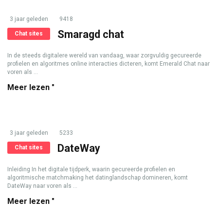
3 jaar geleden
9418
Smaragd chat
Chat sites
In de steeds digitalere wereld van vandaag, waar zorgvuldig gecureerde
profielen en algoritmes online interacties dicteren, komt Emerald Chat naar
voren als ...
Meer lezen "
3 jaar geleden
5233
DateWay
Chat sites
Inleiding In het digitale tijdperk, waarin gecureerde profielen en
algoritmische matchmaking het datinglandschap domineren, komt
DateWay naar voren als ...
Meer lezen "