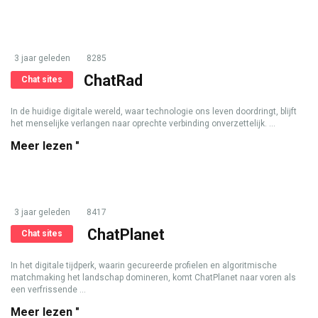
3 jaar geleden
8285
ChatRad
Chat sites
In de huidige digitale wereld, waar technologie ons leven doordringt, blijft
het menselijke verlangen naar oprechte verbinding onverzettelijk. ...
Meer lezen "
3 jaar geleden
8417
ChatPlanet
Chat sites
In het digitale tijdperk, waarin gecureerde profielen en algoritmische
matchmaking het landschap domineren, komt ChatPlanet naar voren als
een verfrissende ...
Meer lezen "