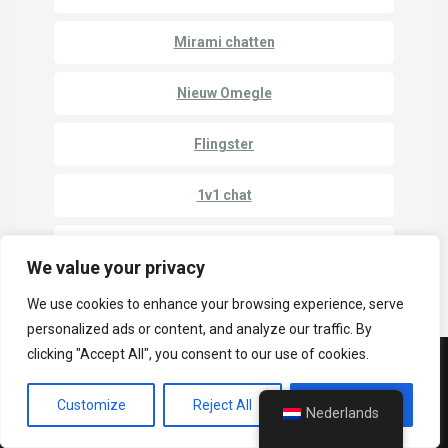
Mirami chatten
Nieuw Omegle
Flingster
1v1 chat
Chatroulette
We value your privacy
We use cookies to enhance your browsing experience, serve
personalized ads or content, and analyze our traffic. By
clicking "Accept All", you consent to our use of cookies.
© Copyright 2023 | Cam Match - Online chatten met vreemden
Customize
Reject All
Accept All
Privacybeleid
Algemene voorwaarden
Chat sites
Nederlands