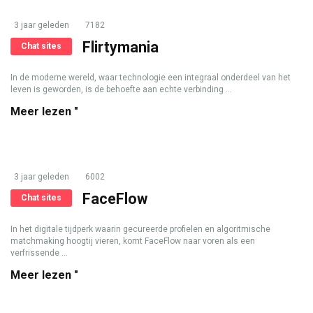
3 jaar geleden
7182
Flirtymania
Chat sites
In de moderne wereld, waar technologie een integraal onderdeel van het
leven is geworden, is de behoefte aan echte verbinding ...
Meer lezen "
3 jaar geleden
6002
FaceFlow
Chat sites
In het digitale tijdperk waarin gecureerde profielen en algoritmische
matchmaking hoogtij vieren, komt FaceFlow naar voren als een
verfrissende ...
Meer lezen "