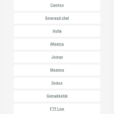
Camloo
Smaragd chat
Holla
iMeetzu
Joingy
Meetme
Gydoo
Gemakkelijk
FTF Live