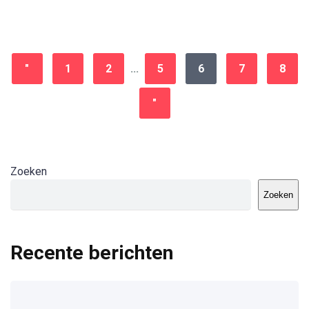
"
1
2
...
5
6
7
8
"
Zoeken
Zoeken
Recente berichten