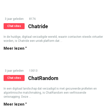
3 jaar geleden
8176
Chatride
Chat sites
In de huidige, digitaal verzadigde wereld, waarin contacten steeds virtueler
worden, is Chatride een uniek platform dat ...
Meer lezen "
3 jaar geleden
13013
ChatRandom
Chat sites
In een digitaal landschap dat verzadigd is met gecureerde profielen en
algoritmische matchmaking, is ChatRandom een verfrissende
ontsnapping. Deze ...
Meer lezen "