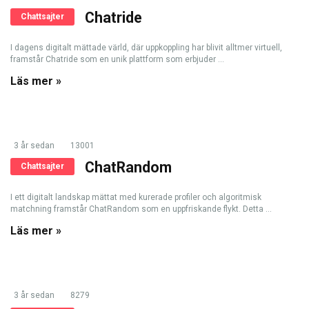
Chatride
Chattsajter
I dagens digitalt mättade värld, där uppkoppling har blivit alltmer virtuell,
framstår Chatride som en unik plattform som erbjuder ...
Läs mer »
3 år sedan
13001
ChatRandom
Chattsajter
I ett digitalt landskap mättat med kurerade profiler och algoritmisk
matchning framstår ChatRandom som en uppfriskande flykt. Detta ...
Läs mer »
3 år sedan
8279