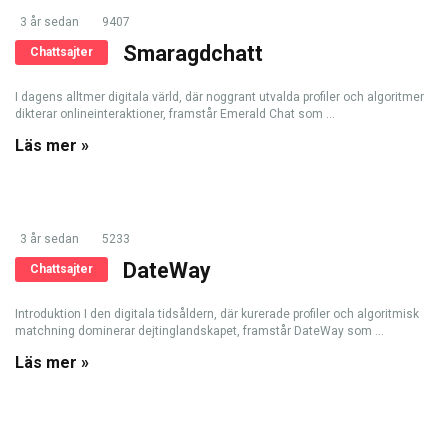
3 år sedan
9407
Smaragdchatt
Chattsajter
I dagens alltmer digitala värld, där noggrant utvalda profiler och algoritmer
dikterar onlineinteraktioner, framstår Emerald Chat som ...
Läs mer »
3 år sedan
5233
DateWay
Chattsajter
Introduktion I den digitala tidsåldern, där kurerade profiler och algoritmisk
matchning dominerar dejtinglandskapet, framstår DateWay som ...
Läs mer »