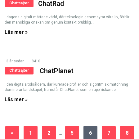
ChatRad
Chattsajter
I dagens digitalt mättade värld, där teknologin genomsyrar våra liv, förblir
den mänskliga önskan om genuin kontakt orubblig. ...
Läs mer »
3 år sedan
8410
ChatPlanet
Chattsajter
I den digitala tidsåldern, där kurerade profiler och algoritmisk matchning
dominerar landskapet, framstår ChatPlanet som en uppfriskande ...
Läs mer »
«
1
2
…
5
6
7
8