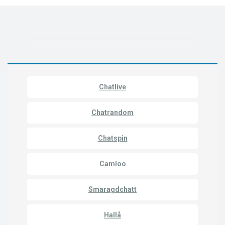
Chatlive
Chatrandom
Chatspin
Camloo
Smaragdchatt
Hallå