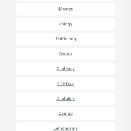
iMeetzu
Joingy
Träffa mig
Gydoo
Chateasy
FTF Live
Chatblink
Camgo
Lemoncams