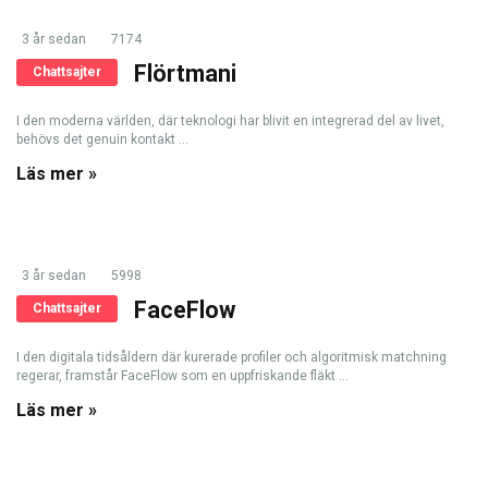
3 år sedan
7174
Flörtmani
Chattsajter
I den moderna världen, där teknologi har blivit en integrerad del av livet,
behövs det genuin kontakt ...
Läs mer »
3 år sedan
5998
FaceFlow
Chattsajter
I den digitala tidsåldern där kurerade profiler och algoritmisk matchning
regerar, framstår FaceFlow som en uppfriskande fläkt ...
Läs mer »