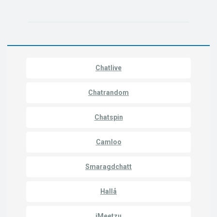
Chatlive
Chatrandom
Chatspin
Camloo
Smaragdchatt
Hallå
iMeetzu