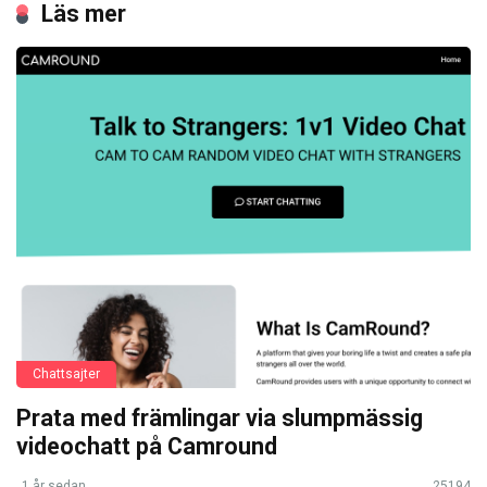
Läs mer
Chattsajter
Prata med främlingar via slumpmässig
videochatt på Camround
1 år sedan
25194