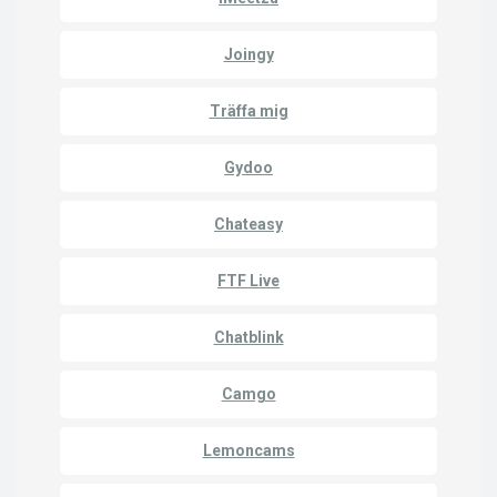
Joingy
Träffa mig
Gydoo
Chateasy
FTF Live
Chatblink
Camgo
Lemoncams