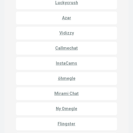
Luckycrush
Azar
Vidizzy
Callmechat
InstaCams
öhmegle
Mirami Chat
Ny Omegle
Flingster