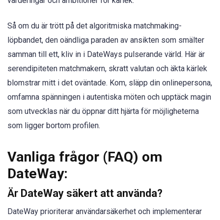
värderingar och ambitioner för kärlek.
Så om du är trött på det algoritmiska matchmaking-
löpbandet, den oändliga paraden av ansikten som smälter
samman till ett, kliv in i DateWays pulserande värld. Här är
serendipiteten matchmakern, skratt valutan och äkta kärlek
blomstrar mitt i det oväntade. Kom, släpp din onlinepersona,
omfamna spänningen i autentiska möten och upptäck magin
som utvecklas när du öppnar ditt hjärta för möjligheterna
som ligger bortom profilen.
Vanliga frågor (FAQ) om
DateWay:
Är DateWay säkert att använda?
DateWay prioriterar användarsäkerhet och implementerar