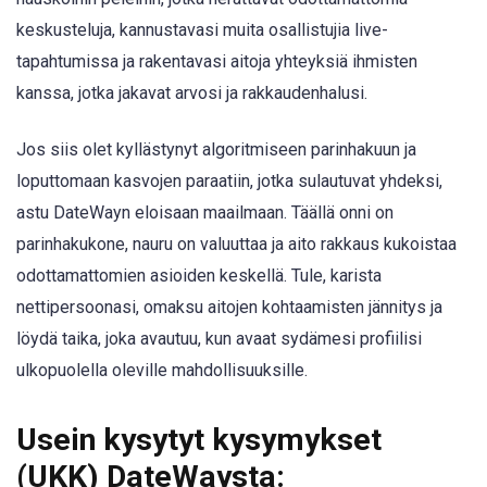
keskusteluja, kannustavasi muita osallistujia live-
tapahtumissa ja rakentavasi aitoja yhteyksiä ihmisten
kanssa, jotka jakavat arvosi ja rakkaudenhalusi.
Jos siis olet kyllästynyt algoritmiseen parinhakuun ja
loputtomaan kasvojen paraatiin, jotka sulautuvat yhdeksi,
astu DateWayn eloisaan maailmaan. Täällä onni on
parinhakukone, nauru on valuuttaa ja aito rakkaus kukoistaa
odottamattomien asioiden keskellä. Tule, karista
nettipersoonasi, omaksu aitojen kohtaamisten jännitys ja
löydä taika, joka avautuu, kun avaat sydämesi profiilisi
ulkopuolella oleville mahdollisuuksille.
Usein kysytyt kysymykset
(UKK) DateWaysta: