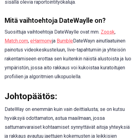
sisällä olevia raportointityökaluja.
Mitä vaihtoehtoja DateWaylle on?
Suosittuja vaihtoehtoja DateWaylle ovat mm.
Zoosk
,
Match.com
,
eHarmony
ja
Bumble
DateWayn ainutlaatuinen
painotus videokeskusteluun, live-tapahtumiin ja yhteisön
rakentamiseen erottaa sen kuitenkin näistä alustoista ja luo
ympäristön, jossa aito rakkaus voi kukoistaa kuratoitujen
profiilien ja algoritmien ulkopuolella.
Johtopäätös:
DateWay on enemmän kuin vain deittialusta; se on kutsu
hyväksyä odottamaton, astua maailmaan, jossa
sattumanvaraiset kohtaamiset synnyttävät aitoja yhteyksiä
ja rakkaus avautuu jaettujen kokemusten ja leikkisien