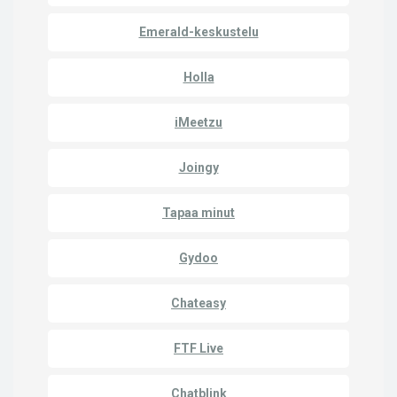
Emerald-keskustelu
Holla
iMeetzu
Joingy
Tapaa minut
Gydoo
Chateasy
FTF Live
Chatblink