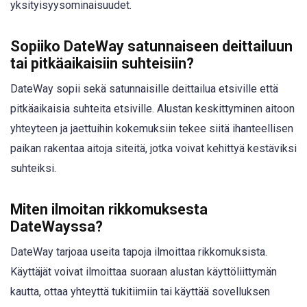
yksityisyysominaisuudet.
Sopiiko DateWay satunnaiseen deittailuun
tai pitkäaikaisiin suhteisiin?
DateWay sopii sekä satunnaisille deittailua etsiville että
pitkäaikaisia suhteita etsiville. Alustan keskittyminen aitoon
yhteyteen ja jaettuihin kokemuksiin tekee siitä ihanteellisen
paikan rakentaa aitoja siteitä, jotka voivat kehittyä kestäviksi
suhteiksi.
Miten ilmoitan rikkomuksesta
DateWayssa?
DateWay tarjoaa useita tapoja ilmoittaa rikkomuksista.
Käyttäjät voivat ilmoittaa suoraan alustan käyttöliittymän
kautta, ottaa yhteyttä tukitiimiin tai käyttää sovelluksen