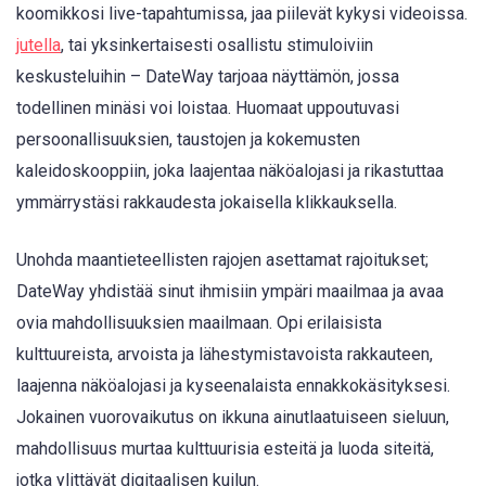
koomikkosi live-tapahtumissa, jaa piilevät kykysi videoissa.
jutella
, tai yksinkertaisesti osallistu stimuloiviin
keskusteluihin – DateWay tarjoaa näyttämön, jossa
todellinen minäsi voi loistaa. Huomaat uppoutuvasi
persoonallisuuksien, taustojen ja kokemusten
kaleidoskooppiin, joka laajentaa näköalojasi ja rikastuttaa
ymmärrystäsi rakkaudesta jokaisella klikkauksella.
Unohda maantieteellisten rajojen asettamat rajoitukset;
DateWay yhdistää sinut ihmisiin ympäri maailmaa ja avaa
ovia mahdollisuuksien maailmaan. Opi erilaisista
kulttuureista, arvoista ja lähestymistavoista rakkauteen,
laajenna näköalojasi ja kyseenalaista ennakkokäsityksesi.
Jokainen vuorovaikutus on ikkuna ainutlaatuiseen sieluun,
mahdollisuus murtaa kulttuurisia esteitä ja luoda siteitä,
jotka ylittävät digitaalisen kuilun.