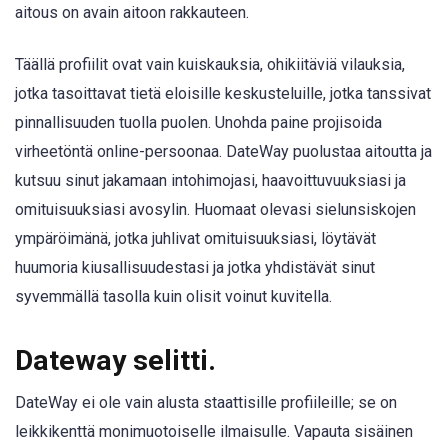
aitous on avain aitoon rakkauteen.
Täällä profiilit ovat vain kuiskauksia, ohikiitäviä vilauksia,
jotka tasoittavat tietä eloisille keskusteluille, jotka tanssivat
pinnallisuuden tuolla puolen. Unohda paine projisoida
virheetöntä online-persoonaa. DateWay puolustaa aitoutta ja
kutsuu sinut jakamaan intohimojasi, haavoittuvuuksiasi ja
omituisuuksiasi avosylin. Huomaat olevasi sielunsiskojen
ympäröimänä, jotka juhlivat omituisuuksiasi, löytävät
huumoria kiusallisuudestasi ja jotka yhdistävät sinut
syvemmällä tasolla kuin olisit voinut kuvitella.
Dateway selitti.
DateWay ei ole vain alusta staattisille profiileille; se on
leikkikenttä monimuotoiselle ilmaisulle. Vapauta sisäinen