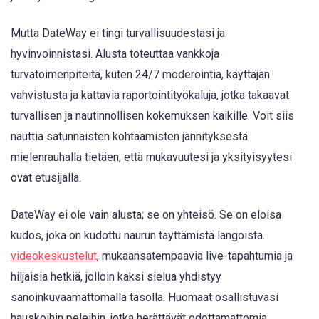
Mutta DateWay ei tingi turvallisuudestasi ja
hyvinvoinnistasi. Alusta toteuttaa vankkoja
turvatoimenpiteitä, kuten 24/7 moderointia, käyttäjän
vahvistusta ja kattavia raportointityökaluja, jotka takaavat
turvallisen ja nautinnollisen kokemuksen kaikille. Voit siis
nauttia satunnaisten kohtaamisten jännityksestä
mielenrauhalla tietäen, että mukavuutesi ja yksityisyytesi
ovat etusijalla.
DateWay ei ole vain alusta; se on yhteisö. Se on eloisa
kudos, joka on kudottu naurun täyttämistä langoista.
videokeskustelut
, mukaansatempaavia live-tapahtumia ja
hiljaisia hetkiä, jolloin kaksi sielua yhdistyy
sanoinkuvaamattomalla tasolla. Huomaat osallistuvasi
hauskoihin peleihin, jotka herättävät odottamattomia