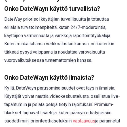
Onko DateWayn käyttö turvallista?
DateWay priorisoi käyttäjien turvallisuutta ja toteuttaa
erilaisia turvatoimenpiteitä, kuten 24/7-moderointia,
käyttäjien varmennusta ja vankkoja raportointityökaluja.
Kuten minkä tahansa verkkoalustan kanssa, on kuitenkin
tärkeää pysyä valppaana ja noudattaa varovaisuutta
vuorovaikutuksessa tuntemattomien kanssa.
Onko DateWayn käyttö ilmaista?
Kyllä, DateWayn perusominaisuudet ovat täysin ilmaisia.
Käyttäjät voivat nauttia videokeskustelusta, osallistua live-
tapahtumiin ja pelata pelejä tietyin rajoituksin. Premium-
tilaukset tarjoavat lisäetuja, kuten pääsyn edistyneisiin
suodattimiin, prioriteettiasetuksiin
vastaavuus
ja parannetut