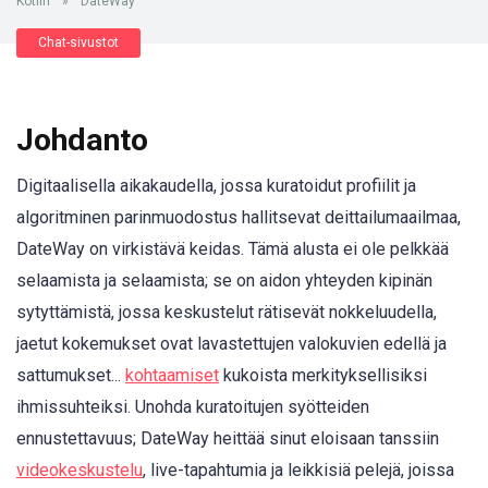
Kotiin
»
DateWay
Chat-sivustot
Johdanto
Digitaalisella aikakaudella, jossa kuratoidut profiilit ja
algoritminen parinmuodostus hallitsevat deittailumaailmaa,
DateWay on virkistävä keidas. Tämä alusta ei ole pelkkää
selaamista ja selaamista; se on aidon yhteyden kipinän
sytyttämistä, jossa keskustelut rätisevät nokkeluudella,
jaetut kokemukset ovat lavastettujen valokuvien edellä ja
sattumukset...
kohtaamiset
kukoista merkityksellisiksi
ihmissuhteiksi. Unohda kuratoitujen syötteiden
ennustettavuus; DateWay heittää sinut eloisaan tanssiin
videokeskustelu
, live-tapahtumia ja leikkisiä pelejä, joissa