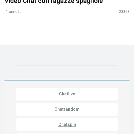
Video Chat con ragazze spagnole
1 anno fa
23868
Chatlive
Chatrandom
Chatspin