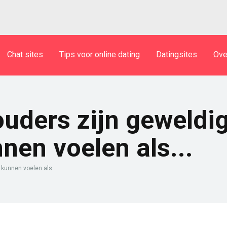
Chat sites
Tips voor online dating
Datingsites
Ove
uders zijn geweldi
nen voelen als...
kunnen voelen als...