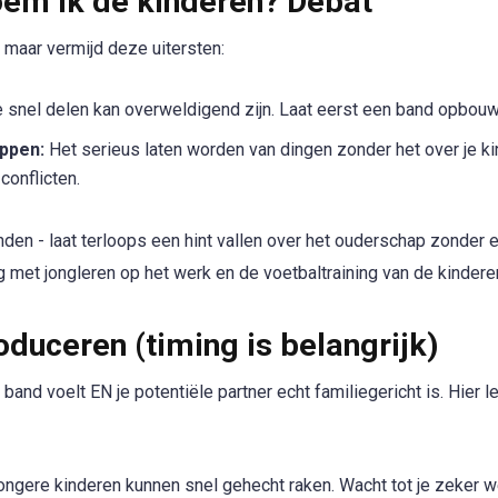
em ik de kinderen? Debat
 maar vermijd deze uitersten:
 snel delen kan overweldigend zijn. Laat eerst een band opbou
ppen:
Het serieus laten worden van dingen zonder het over je k
conflicten.
en - laat terloops een hint vallen over het ouderschap zonder er
 met jongleren op het werk en de voetbaltraining van de kinderen
oduceren (timing is belangrijk)
 band voelt EN je potentiële partner echt familiegericht is. Hier l
ngere kinderen kunnen snel gehecht raken. Wacht tot je zeker we