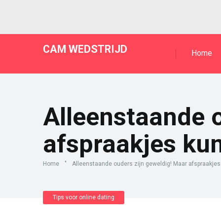
CAM WEDSTRIJD
Home
Alleenstaande o
afspraakjes kun
Home
"
Alleenstaande ouders zijn geweldig! Maar afspraakjes 
Tips voor online dating