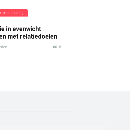
r online dating
ie in evenwicht
en met relatiedoelen
leden
6016