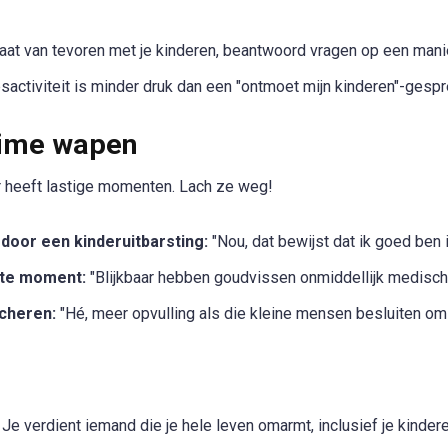
at van tevoren met je kinderen, beantwoord vragen op een manier 
activiteit is minder druk dan een "ontmoet mijn kinderen"-gespr
eime wapen
r heeft lastige momenten. Lach ze weg!
oor een kinderuitbarsting:
"Nou, dat bewijst dat ik goed ben
ste moment:
"Blijkbaar hebben goudvissen onmiddellijk medische
cheren:
"Hé, meer opvulling als die kleine mensen besluiten om m
Je verdient iemand die je hele leven omarmt, inclusief je kindere