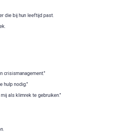
die bij hun leeftijd past.
ek.
 in crisismanagement."
 hulp nodig."
ij als klimrek te gebruiken."
n.