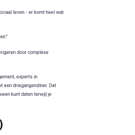
ciaal leven - er komt heel wat
en."
 navigeren door complexe
gement, experts in
ot een driegangendiner. Dat
uwen kunt daten terwijl je
)