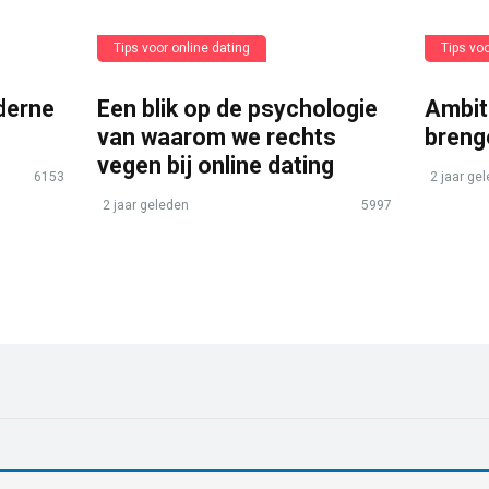
Tips voor online dating
Tips voo
derne
Een blik op de psychologie
Ambit
van waarom we rechts
breng
vegen bij online dating
6153
2 jaar ge
2 jaar geleden
5997