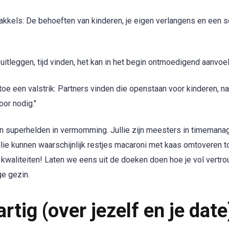
akkels: De behoeften van kinderen, je eigen verlangens en een so
ie uitleggen, tijd vinden, het kan in het begin ontmoedigend aanvoel
n toe een valstrik: Partners vinden die openstaan voor kinderen,
oor nodig."
n superhelden in vermomming. Jullie zijn meesters in timemana
llie kunnen waarschijnlijk restjes macaroni met kaas omtoveren t
e kwaliteiten! Laten we eens uit de doeken doen hoe je vol vertro
ge gezin.
tig (over jezelf en je date