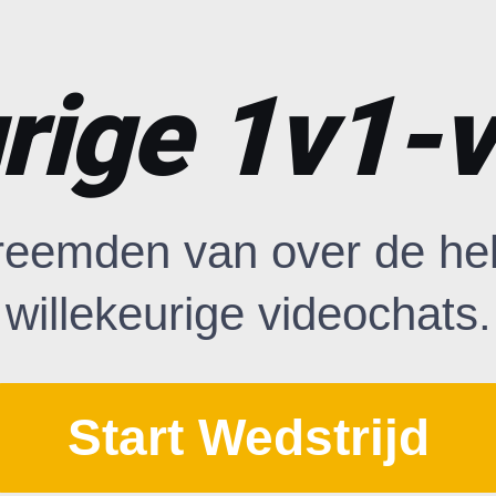
rige 1v1-
reemden van over de hel
willekeurige videochats.
Start Wedstrijd