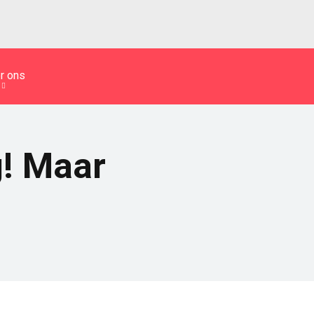
r ons
g! Maar