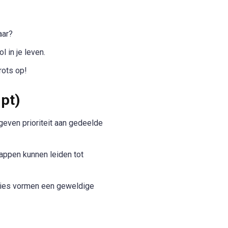
aar?
l in je leven.
rots op!
mpt)
even prioriteit aan gedeelde
appen kunnen leiden tot
ssies vormen een geweldige