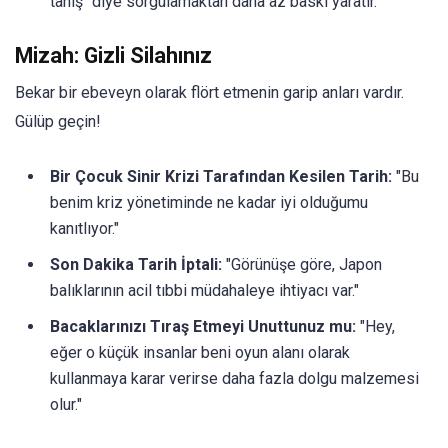
tanış" diye sorgulamaktan daha az baskı yaratır.
Mizah: Gizli Silahınız
Bekar bir ebeveyn olarak flört etmenin garip anları vardır.
Gülüp geçin!
Bir Çocuk Sinir Krizi Tarafından Kesilen Tarih:
"Bu
benim kriz yönetiminde ne kadar iyi olduğumu
kanıtlıyor."
Son Dakika Tarih İptali:
"Görünüşe göre, Japon
balıklarının acil tıbbi müdahaleye ihtiyacı var."
Bacaklarınızı Tıraş Etmeyi Unuttunuz mu:
"Hey,
eğer o küçük insanlar beni oyun alanı olarak
kullanmaya karar verirse daha fazla dolgu malzemesi
olur."