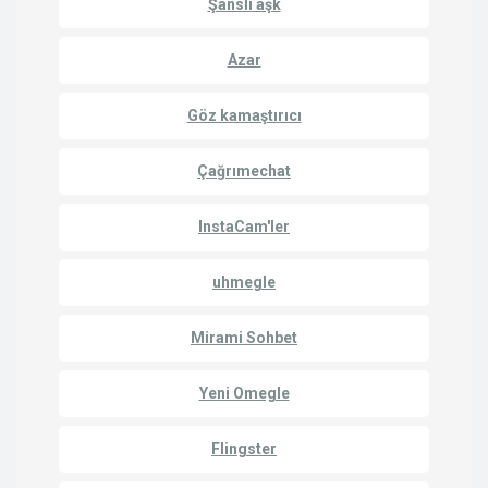
Şanslı aşk
Azar
Göz kamaştırıcı
Çağrımechat
InstaCam'ler
uhmegle
Mirami Sohbet
Yeni Omegle
Flingster