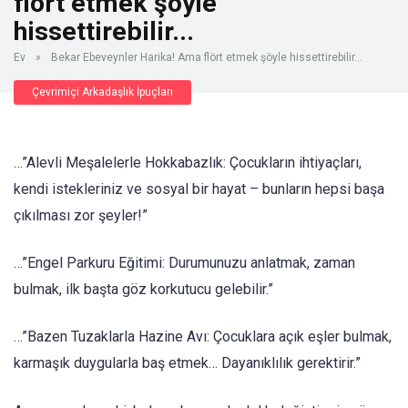
flört etmek şöyle
hissettirebilir...
Ev
»
Bekar Ebeveynler Harika! Ama flört etmek şöyle hissettirebilir...
Çevrimiçi Arkadaşlık İpuçları
…”Alevli Meşalelerle Hokkabazlık: Çocukların ihtiyaçları,
kendi istekleriniz ve sosyal bir hayat – bunların hepsi başa
çıkılması zor şeyler!”
…”Engel Parkuru Eğitimi: Durumunuzu anlatmak, zaman
bulmak, ilk başta göz korkutucu gelebilir.”
…”Bazen Tuzaklarla Hazine Avı: Çocuklara açık eşler bulmak,
karmaşık duygularla baş etmek… Dayanıklılık gerektirir.”