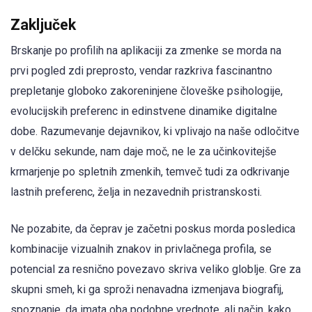
Zaključek
Brskanje po profilih na aplikaciji za zmenke se morda na
prvi pogled zdi preprosto, vendar razkriva fascinantno
prepletanje globoko zakoreninjene človeške psihologije,
evolucijskih preferenc in edinstvene dinamike digitalne
dobe. Razumevanje dejavnikov, ki vplivajo na naše odločitve
v delčku sekunde, nam daje moč, ne le za učinkovitejše
krmarjenje po spletnih zmenkih, temveč tudi za odkrivanje
lastnih preferenc, želja in nezavednih pristranskosti.
Ne pozabite, da čeprav je začetni poskus morda posledica
kombinacije vizualnih znakov in privlačnega profila, se
potencial za resnično povezavo skriva veliko globlje. Gre za
skupni smeh, ki ga sproži nenavadna izmenjava biografij,
spoznanje, da imata oba podobne vrednote, ali način, kako