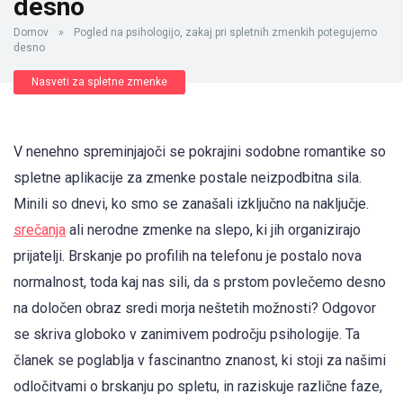
desno
Domov
»
Pogled na psihologijo, zakaj pri spletnih zmenkih potegujemo
desno
Nasveti za spletne zmenke
V nenehno spreminjajoči se pokrajini sodobne romantike so
spletne aplikacije za zmenke postale neizpodbitna sila.
Minili so dnevi, ko smo se zanašali izključno na naključje.
srečanja
ali nerodne zmenke na slepo, ki jih organizirajo
prijatelji. Brskanje po profilih na telefonu je postalo nova
normalnost, toda kaj nas sili, da s prstom povlečemo desno
na določen obraz sredi morja neštetih možnosti? Odgovor
se skriva globoko v zanimivem področju psihologije. Ta
članek se poglablja v fascinantno znanost, ki stoji za našimi
odločitvami o brskanju po spletu, in raziskuje različne faze,