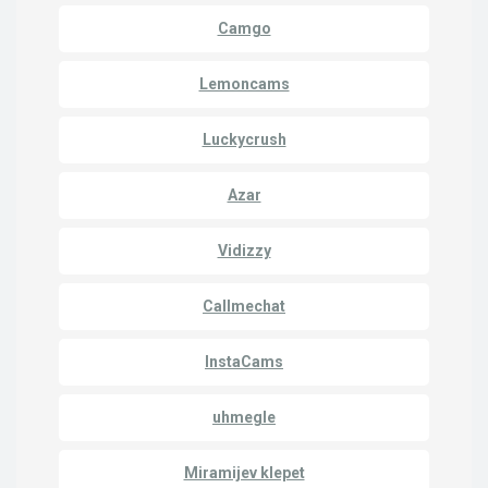
Camgo
Lemoncams
Luckycrush
Azar
Vidizzy
Callmechat
InstaCams
uhmegle
Miramijev klepet