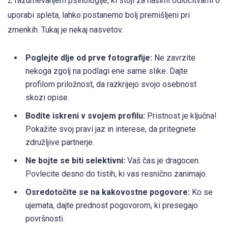
Z razumevanjem psihologije, ki stoji za našimi odločitvami o
uporabi spleta, lahko postanemo bolj premišljeni pri
zmenkih. Tukaj je nekaj nasvetov:
Poglejte dlje od prve fotografije:
Ne zavrzite
nekoga zgolj na podlagi ene same slike. Dajte
profilom priložnost, da razkrijejo svojo osebnost
skozi opise.
Bodite iskreni v svojem profilu:
Pristnost je ključna!
Pokažite svoj pravi jaz in interese, da pritegnete
združljive partnerje.
Ne bojte se biti selektivni:
Vaš čas je dragocen.
Povlecite desno do tistih, ki vas resnično zanimajo.
Osredotočite se na kakovostne pogovore:
Ko se
ujemata, dajte prednost pogovorom, ki presegajo
površnosti.