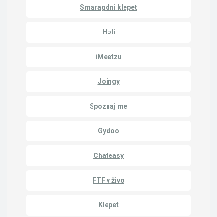
Smaragdni klepet
Holi
iMeetzu
Joingy
Spoznaj me
Gydoo
Chateasy
FTF v živo
Klepet