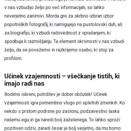
v nas vzbudijo željo po več informacijah, so lahko
neverjetno zanimivi. Morda gre za skrbno izbran izbor
popotniških fotografij, ki namigujejo na pustolovski duh, ali
za biografijo, ki vzbudi radovednost z vprašanjem, ki
spodbuja k razmišljanju. Ta element skrivnosti v nas vzbudi
željo, da se povežemo in razkrijemo osebo, ki stoji za
profilom.
Učinek vzajemnosti – všečkanje tistih, ki
imajo radi nas
Bodimo iskreni, potrditev je dober občutek! Učinek
vzajemnosti igra pomembno vlogo pri spletnih zmenkih. Ko
nekdo s prstom podrsne po zaslonu, podzavestno laska
našemu egu in ga naredi bolj zaželenega. To lahko sproži
pozitiven odziv, zaradi česar je bolj verjetno, da mu bomo