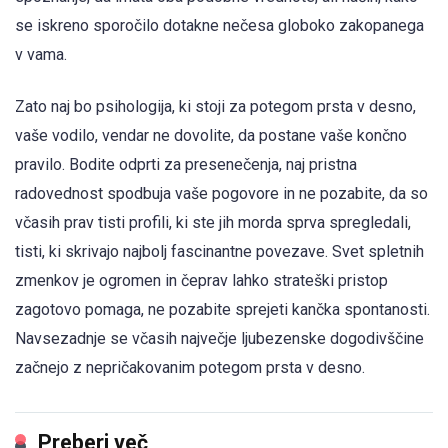
se iskreno sporočilo dotakne nečesa globoko zakopanega
v vama.
Zato naj bo psihologija, ki stoji za potegom prsta v desno,
vaše vodilo, vendar ne dovolite, da postane vaše končno
pravilo. Bodite odprti za presenečenja, naj pristna
radovednost spodbuja vaše pogovore in ne pozabite, da so
včasih prav tisti profili, ki ste jih morda sprva spregledali,
tisti, ki skrivajo najbolj fascinantne povezave. Svet spletnih
zmenkov je ogromen in čeprav lahko strateški pristop
zagotovo pomaga, ne pozabite sprejeti kančka spontanosti.
Navsezadnje se včasih največje ljubezenske dogodivščine
začnejo z nepričakovanim potegom prsta v desno.
Preberi več